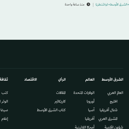
«الشرق الأوسط» (واشنطن)
منذ ساعة واحدة
الشرق الأوسط​
العالم
الرأي
الاقتصاد
ثقافة
العالم العربي
الولايات المتحدة
المقالات
كتب
الخليج
أوروبا
كاريكاتير
الوتر 
شمال أفريقيا
آسيا
كتاب الشرق الأوسط
سينما
المشرق العربي
أفريقيا
إعلام
شؤون إقليمية
أميركا اللاتينية