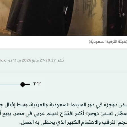
نُشر: 20:27-27 مايو 2026 م ـ 11 ذو الحِجّة 1447 هـ
T
T
«سفن دوجز» في دور السينما السعودية والعربية، وسط إقبال 
جَّل «سفن دوجز» أكبر افتتاح لفيلم عربي في مصر، ببيع أ