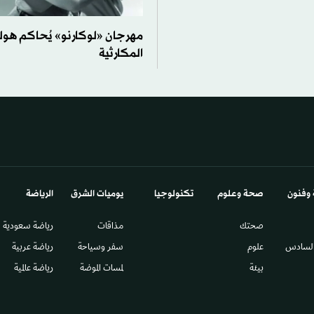
مهرجان «لوكارنو» يُحاكم هول
المكارثية
 وفنون
صحة وعلوم
تكنولوجيا
يوميات الشرق​
الرياضة
صحتك
مذاقات
رياضة سعودية
السادس​
علوم
سفر وسياحة
رياضة عربية
بيئة
لمسات الموضة
رياضة عالمية