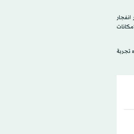
انفجار
مكانات
ه تجربة