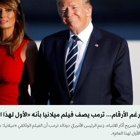
رغم الأرقام... ترمب يصف فيلم ميلانيا بأنه «الأول لهذا ا
في تصريح أثار الانتباه، زعم الرئيس الأميركي دونالد ترمب أن الفيلم الوثائقي «ميلانيا:
الأول لهذا العام».