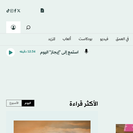
في العمق
فيديو
بودكاست
ألعاب
المزيد
استمع إلى "إيجاز" اليوم
12:34 دقيقه
الأكثر قراءة
اليوم
الأسبوع