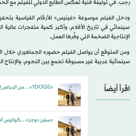
رجب، في توليفة فنية تعكس الطابع الدولي للفيلم مع الحف
ودخل الفيلم موسوعة «غينيس» للأرقام القياسية بتحقيق
سينمائي في تاريخ الأفلام، وأكبر كمية متفجرات عالية 
الإنتاجية الضخمة التي وفَّرها العمل.
ومن المتوقع أن يواصل الفيلم حضوره الجماهيري خلال الأي
سينمائية عربية غير مسبوقة تجمع بين النجوم، والإنتاج الع
اقرأ أيضاً
«7DOGS»... من الرياض إلى العالم
«سفن دوجز»... كواليس أ