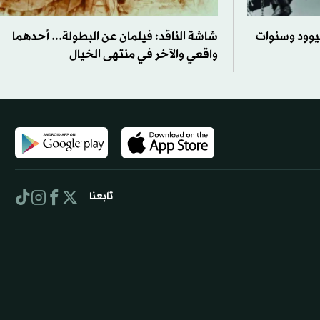
يوود وسنوات
شاشة الناقد: فيلمان عن البطولة... أحدهما
واقعي والآخر في منتهى الخيال
تابعنا