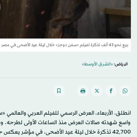
بيع نحو 43 ألف تذكرة لفيلم «سفن دوجز» خلال ليلة عيد الأضحى في مصر (هيئة الترفيه السعودية)
الرياض:
«الشرق الأوسط»
انطلق، الأربعاء، العرض الرسمي للفيلم العربي والعالمي 
واسع شهدته صالات العرض منذ الساعات الأولى لطرحه. وس
42,700 تذكرة خلال ليلة عيد الأضحى، في مؤشر يعكس حجم الترقب والاهتمام الكبير الذي يحظى به العمل.