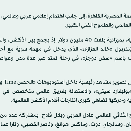
مة المصرية القاهرة، إلى جانب اهتمام إعلامي عربي وعالمي، نظ
لعالمي والطموح الفني الكبير.
ويعدّ «سفن دوجز» من أضخم الإنتاجات العربية السينمائية، بميزانية بلغت 40 مليون دولار، إذ يجمع بي
نتربول «خالد العزازي» الذي يدخل في مهمة سرية مع أح
رف باسم «سفن دوجز»، في رحلة تمتد عبر عدة مدن وعوا
«بوليفارد سيتي»، والاستعانة بفريق عالمي متخصص في ا
ة وحركية تضاهي كبرى إنتاجات أفلام الأكشن العالمية.
الثنائي العالمي عادل العربي وبلال فلاح، بمشاركة عدد من
ان، وسانجاي دوت، وماكس هوانغ، وناصر القصبي، وتارا عماد