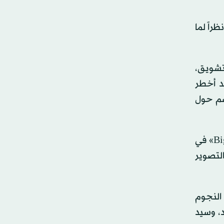
راً لما
ن الأكشن، والتشويق،
د أخطر
صم حول
ويبرز الفيلم من خلال حجمه الإنتاجي الكبير، واعتماده على تصوير مشاهد رئيسية داخل استوديوهات «الحصن Big Time» في
لتصوير
 النجوم
، وسيد