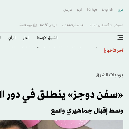
عربي
English
Türkçe
اردو
فارسى
السبت,
8 أغسطس 2026
-
24 صفَر 1448 هـ
الرياض
℃
42
غيوم قاتمة
الشرق الأوسط​
العالم
الرأي
ا
الإعصار «دولفين» يضرب أوكيناوا في اليابان والصين تستع
آخر الأخبار
يوميات الشرق
«سفن دوجز» ينطلق في دور الس
وسط إقبال جماهيري واسع