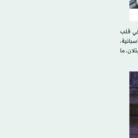
في قلب
بة الإسبانية،
لان، ما