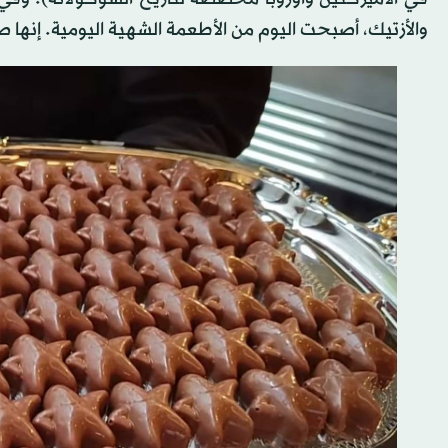
والأزتيك، أصبحت اليوم من الأطعمة الشهية اليومية. إنها ص