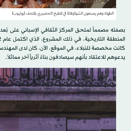
الطهاة وهم يصنعون الشوكولاتة في المطبخ التحضيري بالمتحف (يوتيوب)
بصفته مصمماً لملحق المركز الثقافي الإسباني على بُع
كانت مخصصة للنبلاء، في الموقع. الآن، كان لدى المهندسين ا
يدعوهم للاعتقاد بأنهم سيصادفون بناءً أثرياً آخر مماثلاً.