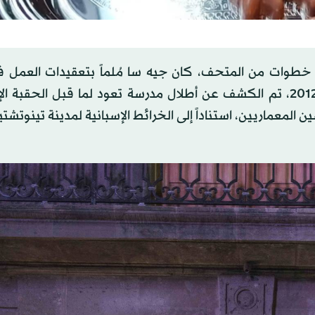
د خطوات من المتحف، كان جيه سا مُلماً بتعقيدات العمل 
المنطقة التاريخية. في ذلك المشروع، الذي اكتمل عام 2012، تم الكشف عن أطلال مدرسة تعود لما قبل الحق
لمعماريين، استناداً إلى الخرائط الإسبانية لمدينة تينوتشتيت