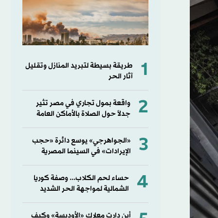
1
طريقة بسيطة لتبريد المنازل وتقليل
آثار الحر
2
واقعة بمول تجاري في مصر تثير
جدلاً حول الصلاة بالأماكن العامة
3
«الجواهرجي» يوسع دائرة «حجب
الإيرادات» في السينما المصرية
4
حساء لحم الكلاب... وصفة كوريا
الشمالية لمواجهة الحر الشديد
أين دارت معارك «الأوديسة» وكيف