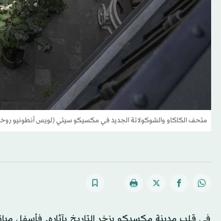
متحف الكاكاو والشوكولاتة الجديد في مكسيكو سيتي (لويس أنطونيو روخاس
في قلب مدينة مكسيكو يزخر التاريخ بآثاره. فأسفل مبان