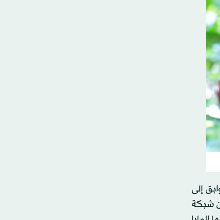
 من ثلاثة طوابق إلى
من شبكة
 المايا