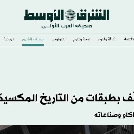
لاقتصاد
ثقافة وفنون
صحة وعلوم
تكنولوجيا
يوميات الشرق​
الرياضة
لة وراثياً
ّف بطبقات من التاريخ المكسي
كاو وصناعاته