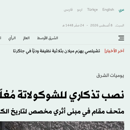
عربي
English
Türkçe
اردو
فارسى
السبت,
8 أغسطس 2026
-
24 صفَر 1448 هـ
الشرق الأوسط​
العالم
الرأي
ا
دراسة: إمكانية الحمل بأمان بعد العلاج بالخلايا التائية المعد
آخر الأخبار
يوميات الشرق
نصب تذكاري للشوكولاتة مُغل
متحف مقام في مبنى أثري مخصص لتاريخ الكا