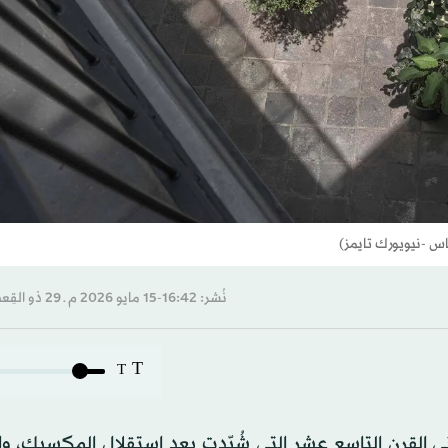
 -نيويورك تايمز)
نُشر: 16:42-15 مايو 2026 م ـ 29 ذو القِعدة 1447 هـ
T
T
ي القرن التاسع عشر التي شُيّدت بعد استقلال المكسيك، وا