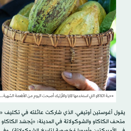
«حبة الكاكاو التي استخدمها المايا والأزتيك أصبحت اليوم من الأطعمة الشهية...
متحف الكاكاو والشوكولاتة في المدينة: «يُجسّد الكاكاو ه
في الأميركتين وأوروبا مُخصصة لتاريخ الشوكولاتة). وفي م