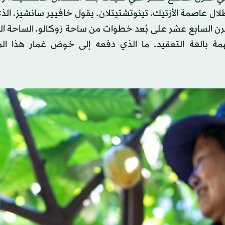
 أطلال عاصمة الأزتيك، تينوتشتيتلان. يقول خافيير سانشيز، ال
قرن السابع عشر على بُعد خطوات من ساحة زوكالو، الساحة ال
همة بالغة التعقيد. ما الذي دفعه إلى خوض غمار هذا ال