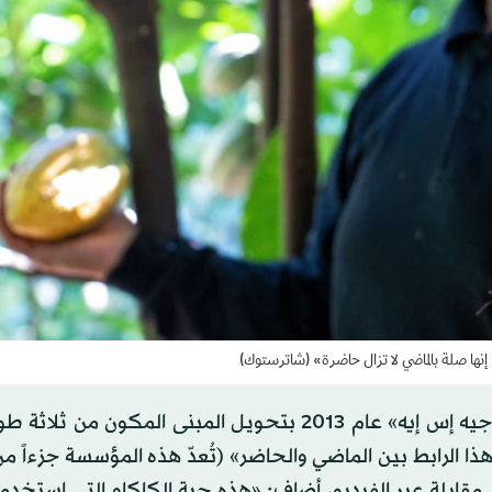
 إنها صلة بالماضي لا تزال حاضرة» (شاترستوك)
يقول أغوستين أوتيغي، الذي شاركت عائلته في تكليف «جيه إس إيه» عام 2013 بتحويل المبنى المكون
ذا الرابط بين الماضي والحاضر» (تُعدّ هذه المؤسسة جزءاً 
قابلة عبر الفيديو، أضاف: «هذه حبة الكاكاو التي استخدمها