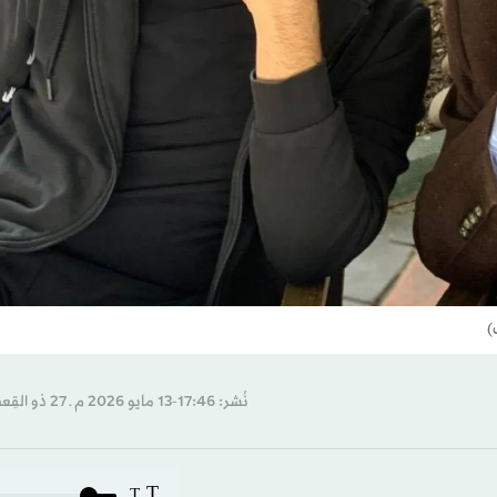
)
نُشر: 17:46-13 مايو 2026 م ـ 27 ذو القِعدة 1447 هـ
T
T