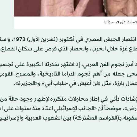
حسابها على فيسبوك)
وتنوعت التعليقات المعبرة عن الغضب ما بين الحديث 
قطاع غزة خلال الحرب، والحصار الذي فرض على سكان القطاع.
فنان الراحل عبد الرحمن أبو زهرة (1934-2026) أحد أبرز نجوم الفن العربي، إذ اشتهر بقدرته الكبيرة على 
لفصحى جعله من أهم نجوم الدراما التاريخية، والمسرح القوم
مال بارزة، مثل «لن أعيش في جلباب أبي» و«الجزيرة».
شادات تأتي في إطار محاولات متكررة لإظهار وجود حالة من 
رض»، موضحاً أن «الجانب الإسرائيلي اعتاد منذ سنوات على 
يصفونه بـ(القواسم المشتركة) بين الشعوب العربية والإسرائيلي