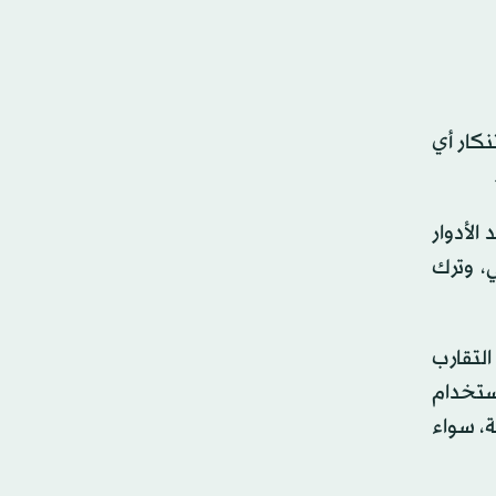
عن انتصار الجيش المصري في أكتوبر (تشرين الأول) 1973، واستنكار أي
تجسيد الأدوار
ي، وترك
التقارب
استخدام
ة، سواء