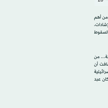
 من أهم
إشادات،
«السقوط
ة... من
افت أن
رائيلية
كان عبد