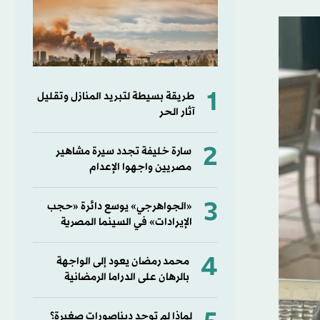
1
طريقة بسيطة لتبريد المنازل وتقليل
آثار الحر
2
سارة خليفة تجدد سيرة مشاهير
مصريين واجهوا الإعدام
3
«الجواهرجي» يوسع دائرة «حجب
الإيرادات» في السينما المصرية
4
محمد رمضان يعود إلى الواجهة
بالرهان على الدراما الرمضانية
لماذا لم توجد ديناصورات صغيرة؟