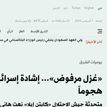
عربي
English
Türkçe
اردو
فارسى
الجمعة,
7 أغسطس 2026
-
23 صفَر 1448 هـ
الرياض
℃
44
غيوم متفرقة
الشرق الأوسط​
العالم
الرأي
ا
ولي العهد السعودي يلتقي رئيس الوزراء الباكستاني في م
آخر الأخبار
يوميات الشرق
«غزل مرفوض»... إشادة إسرائي
هجوماً
متحدثة جيش الاحتلال «كابتن إيلا» نعت هاني 