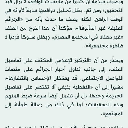
ويضيف سلامة أن كثيراً من ملابسات الواقعة لا يزال قيد
التحقيق؛ ومن ثمّ، يظل تحليل دوافعها سابقاً لأوانه في
الوقت الراهن، لكنه يصف ما حدث بأنه من «الجرائم
العنيفة غير المألوفة»، مؤكداً أن هذا النوع من العنف
«غير معتاد في المجتمع المصري، ويظل سلوكاً فردياً لا
ظاهرة مجتمعية».
ويحذّر من أن «التركيز الإعلامي المكثف على تفاصيل
العنف، إلى جانب تداول أخبار الجرائم على منصات
التواصل الاجتماعي، قد يعمّقان الإحساس بانتشارها»،
مشيراً إلى أن «التغطية ينبغي ألا تقتصر على تفاصيل
الجريمة وحدها، بل أن تشمل أيضاً سرعة ضبط المتهم
وبدء التحقيقات؛ لما في ذلك من رسالة طمأنة إلى
المجتمع».