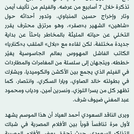
بلغ 15.2 مليون ريال سعودي، وهي حصيلة بيع 15.2 ألف
تذكرة خلال 7 أسابيع من عرضه. والفيلم من تأليف أيمن
وتار وإخراج حسين المنباوي، وتدور أحداثه حول
«شاهين» الشهير بـ«صقر»، وهو مرتزق محترف يقرر
التخلي عن حياته المليئة بالمخاطر باحثاً عن بداية
جديدة مختلفة، لكن لقاءه مع «بلال» الملقب بـ«كناريا»
الكاتب الفاشل المهووس بعالم الجاسوسية يغيّر
خططه، ويتجهان إلى سلسلة من المغامرات والمطاردات
في الفيلم الذي يجمع بين الأكشن والكوميديا، ويشارك
في بطولته خالد الصاوي، ويارا السكري، وانتصار، كما
تظهر كل من يسرا اللوزي، ونسرين أمين، ودياب ومحمود
عبد المغني ضيوف شرف.
ويرى الناقد السعودي أحمد العياد أن هذا الموسم يشهد