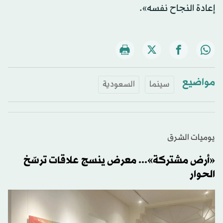
يصبح أكثر أهمية حين يقود إلى تطوير السوق، وليس
إعادة النجاح نفسه».
مواضيع
سينما
السعودية
يوميات الشرق
«أرض مشتركة»... معرض ينسج علاقات ترسّخ
الحوار