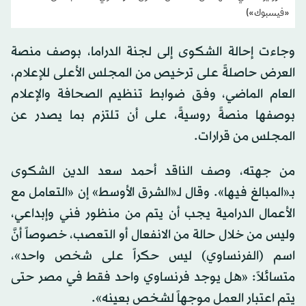
عمرو يوسف في مشهد من مسلسل «قانون الفرنساوي» (حسابه على
«فيسبوك»)
وجاءت إحالة الشكوى إلى لجنة الدراما، بوصف منصة
العرض حاصلةً على ترخيص من المجلس الأعلى للإعلام،
العام الماضي، وفق ضوابط تنظيم الصحافة والإعلام
بوصفها منصةً روسيةً، على أن تلتزم بما يصدر عن
المجلس من قرارات.
من جهته، وصف الناقد أحمد سعد الدين الشكوى
بـ«المبالغ فيها». وقال لـ«الشرق الأوسط» إن «التعامل مع
الأعمال الدرامية يجب أن يتم من منظور فني وإبداعي،
وليس من خلال حالة من الانفعال أو التعصب، خصوصاً أنَّ
اسم (الفرنساوي) ليس حكراً على شخص واحد»،
متسائلاً: «هل يوجد فرنساوي واحد فقط في مصر حتى