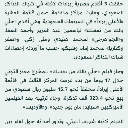
حققت 3 أفلام مصرية إيرادات لافتة في شباك التذاكر
السعودي، وحازت مراكز متقدمة ضمن قائمة العشرة
«الأعلى إيراداً» في السينمات السعودية، وهي أفلام «خلّي
بالك من نفسك» لياسمين عبد العزيز وأحمد السقا،
و«الجواهرجي» لمحمد هنيدي ومنى زكي، و«صقر
وكناريا» لمحمد إمام وشيكو، حسب ما أوردته إحصاءات
شباك التذاكر السعودي.
وحاز فيلم «خلّي بالك من نفسك» للمخرج معتز التوني
خلال 17 يوماً من بدء عرضه المركز الثالث في قائمة
الأعلى إيراداً، محققاً نحو 15.7 مليون ريال سعودي من
بيع نحو 323.4 ألف تذكرة، وجاء ترتيبه بعد الفيلمين
الأميركيين «سبايدر مان يوم جديد»، و«الأوديسا».