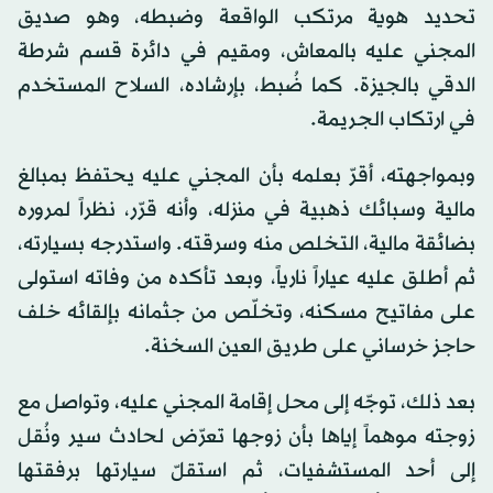
وأضاف البيان: «أسفرت التحريات وجمع المعلومات عن
تحديد هوية مرتكب الواقعة وضبطه، وهو صديق
المجني عليه بالمعاش، ومقيم في دائرة قسم شرطة
الدقي بالجيزة. كما ضُبط، بإرشاده، السلاح المستخدم
في ارتكاب الجريمة.
وبمواجهته، أقرّ بعلمه بأن المجني عليه يحتفظ بمبالغ
مالية وسبائك ذهبية في منزله، وأنه قرّر، نظراً لمروره
بضائقة مالية، التخلص منه وسرقته. واستدرجه بسيارته،
ثم أطلق عليه عياراً نارياً، وبعد تأكده من وفاته استولى
على مفاتيح مسكنه، وتخلّص من جثمانه بإلقائه خلف
حاجز خرساني على طريق العين السخنة.
بعد ذلك، توجّه إلى محل إقامة المجني عليه، وتواصل مع
زوجته موهماً إياها بأن زوجها تعرّض لحادث سير ونُقل