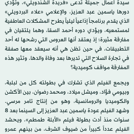
الفيلم كتبه شريف الليثي، وتدور أحداثه حول لقاء بين
سيدة أعمال جميلة تُدعى «فريدة الشندويلي»، وتؤدي
دورها ياسمين عبد العزيز، والإعلامي «علاء البردويلي»
الذي يقدم برنامجاً إذاعياً ليلياً يطرح المشكلات العاطفية
لمستمعيه، ويؤدي دوره أحمد السقا، وهما يلتقيان في
مفارقة مثيرة؛ إذ يعتقد أنها العروس التي رشحها له أحد
التطبيقات، في حين تظن هي أنه سيعقد معها صفقة
في تجارة السلاح التي تديرها بعد وفاة والدها. وتثير هذه
المفارقة مواقف كوميدية؟
ويجمع الفيلم الذي تشارك في بطولته كل من لبلبة،
وبيومي فؤاد، وميشل ميلاد، ومحمد رضوان، بين الأكشن
والكوميديا والرومانسية، وهو من إنتاج تامر مرسي.
وشهد الفيلم عودة ياسمين عبد العزيز إلى السينما بعد 8
سنوات منذ أدت بطولة فيلم «الأبلة طمطم». ويحشد