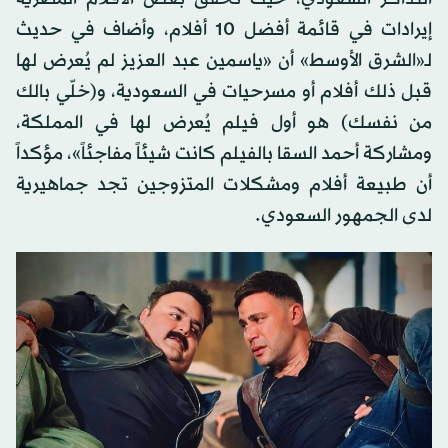
لأول مرة تنافساً قوياً بين الأفلام المصرية في شباك
التذاكر السعودي، حيث تحقق بعض الأفلام المصرية
إيرادات في قائمة أفضل 10 أفلام، وأضاف في حديث
لـ«الشرق الأوسط» أن «ياسمين عبد العزيز لم يُعرض لها
قبل ذلك أفلام أو مسرحيات في السعودية، و(خلّي بالك
من نفسك) هو أول فيلم يُعرض لها في المملكة،
ومشاركة أحمد السقا بالفيلم كانت شيئاً مفاجئاً»، مؤكداً
أن طبيعة أفلام ومشكلات المتزوجين تجد جماهيرية
لدى الجمهور السعودي.