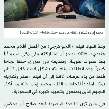
محمد إمام وشيكو في لقطة من فيلم «صقر وكناريا» (الشركة المنتجة)
وعَدّ العياد فيلم «(الجواهرجي) من أفضل أفلام محمد
هنيدي»، قائلاً: «يبدو أن مشاركته منى زكي سينمائياً
بعد سنوات طويلة، وتقديمه دور متزوج، حققا نجاحاً
كبيراً، وقد انطلقت منافسته بشكل لافت خلال 3 أيام
فقط من بدء عرضه»، لافتاً إلى أن فيلم «صقر وكناريا»
يمثل امتداداً لنجاحات الفنان محمد إمام، وأنه من أكثر
النجوم الذين يتمتعون بشعبية كبيرة في السعودية.