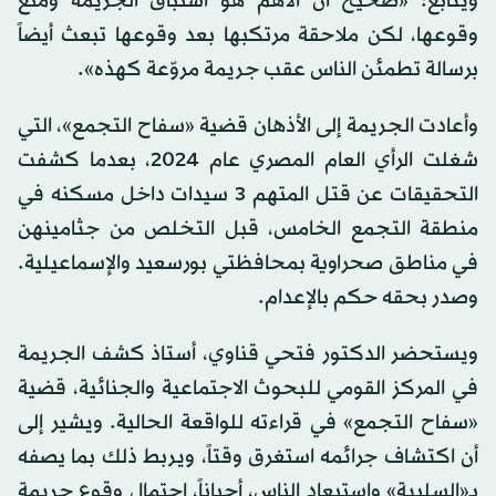
ويتابع: «صحيح أن الأهم هو استباق الجريمة ومنع
وقوعها، لكن ملاحقة مرتكبها بعد وقوعها تبعث أيضاً
برسالة تطمئن الناس عقب جريمة مروّعة كهذه».
وأعادت الجريمة إلى الأذهان قضية «سفاح التجمع»، التي
شغلت الرأي العام المصري عام 2024، بعدما كشفت
التحقيقات عن قتل المتهم 3 سيدات داخل مسكنه في
منطقة التجمع الخامس، قبل التخلص من جثامينهن
في مناطق صحراوية بمحافظتي بورسعيد والإسماعيلية.
وصدر بحقه حكم بالإعدام.
ويستحضر الدكتور فتحي قناوي، أستاذ كشف الجريمة
في المركز القومي للبحوث الاجتماعية والجنائية، قضية
«سفاح التجمع» في قراءته للواقعة الحالية. ويشير إلى
أن اكتشاف جرائمه استغرق وقتاً، ويربط ذلك بما يصفه