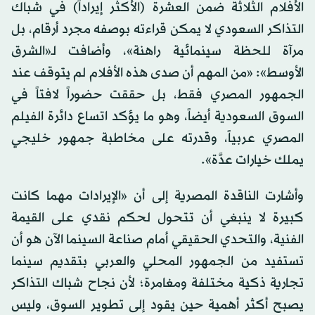
في حين ترى الناقدة المصرية ناهد صلاح أن «حضور
الأفلام الثلاثة ضمن العشرة (الأكثر إيراداً) في شباك
التذاكر السعودي لا يمكن قراءته بوصفه مجرد أرقام، بل
مرآة للحظة سينمائية راهنة»، وأضافت لـ«الشرق
الأوسط»: «من المهم أن صدى هذه الأفلام لم يتوقف عند
الجمهور المصري فقط، بل حققت حضوراً لافتاً في
السوق السعودية أيضاً، وهو ما يؤكد اتساع دائرة الفيلم
المصري عربياً، وقدرته على مخاطبة جمهور خليجي
يملك خيارات عدَّة».
وأشارت الناقدة المصرية إلى أن «الإيرادات مهما كانت
كبيرة لا ينبغي أن تتحول لحكم نقدي على القيمة
الفنية، والتحدي الحقيقي أمام صناعة السينما الآن هو أن
تستفيد من الجمهور المحلي والعربي بتقديم سينما
تجارية ذكية مختلفة ومغامرة؛ لأن نجاح شباك التذاكر