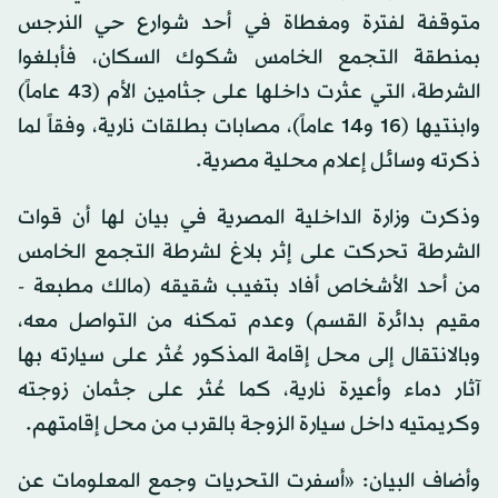
وبدأت خيوط الواقعة عندما أثارت سيارة ملاكي ظلَّت
متوقفة لفترة ومغطاة في أحد شوارع حي النرجس
بمنطقة التجمع الخامس شكوك السكان، فأبلغوا
الشرطة، التي عثرت داخلها على جثامين الأم (43 عاماً)
وابنتيها (16 و14 عاماً)، مصابات بطلقات نارية، وفقاً لما
ذكرته وسائل إعلام محلية مصرية.
وذكرت وزارة الداخلية المصرية في بيان لها أن قوات
الشرطة تحركت على إثر بلاغ لشرطة التجمع الخامس
من أحد الأشخاص أفاد بتغيب شقيقه (مالك مطبعة -
مقيم بدائرة القسم) وعدم تمكنه من التواصل معه،
وبالانتقال إلى محل إقامة المذكور عُثر على سيارته بها
آثار دماء وأعيرة نارية، كما عُثر على جثمان زوجته
وكريمتيه داخل سيارة الزوجة بالقرب من محل إقامتهم.