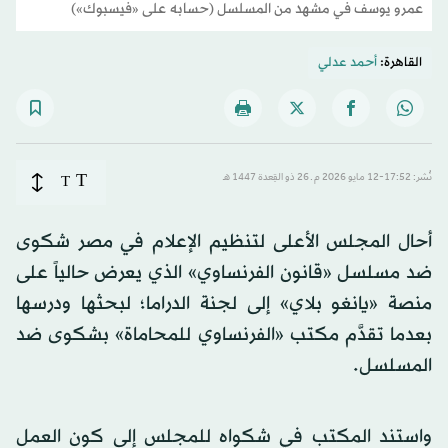
عمرو يوسف في مشهد من المسلسل (حسابه على «فيسبوك»)
القاهرة:
أحمد عدلي
T
نُشر: 17:52-12 مايو 2026 م ـ 26 ذو القِعدة 1447 هـ
T
أحال المجلس الأعلى لتنظيم الإعلام في مصر شكوى
ضد مسلسل «قانون الفرنساوي» الذي يعرض حالياً على
منصة «يانغو بلاي» إلى لجنة الدراما؛ لبحثها ودرسها
بعدما تقدَّم مكتب «الفرنساوي للمحاماة» بشكوى ضد
المسلسل.