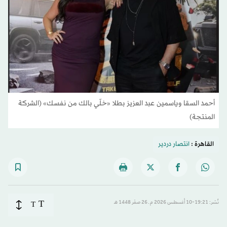
أحمد السقا وياسمين عبد العزيز بطلا «خلّي بالك من نفسك» (الشركة
المنتجة)
القاهرة :
انتصار دردير
T
نُشر: 19:21-10 أغسطس 2026 م ـ 26 صفَر 1448 هـ
T