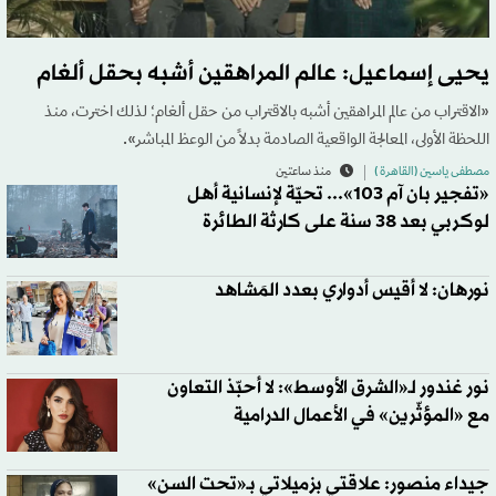
يحيى إسماعيل: عالم المراهقين أشبه بحقل ألغام
«الاقتراب من عالم المراهقين أشبه بالاقتراب من حقل ألغام؛ لذلك اخترت، منذ
اللحظة الأولى، المعالجة الواقعية الصادمة بدلاً من الوعظ المباشر».
مصطفى ياسين (القاهرة )
منذ ساعتين
«تفجير بان آم 103»... تحيّة لإنسانية أهل
لوكربي بعد 38 سنة على كارثة الطائرة
نورهان: لا أقيس أدواري بعدد المَشاهد
نور غندور لـ«الشرق الأوسط»: لا أحبّذ التعاون
مع «المؤثّرين» في الأعمال الدرامية