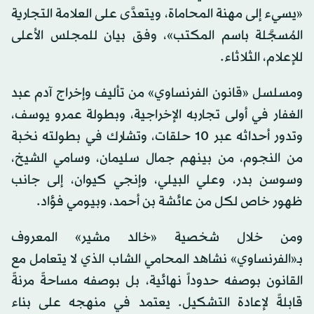
واستند المكتب في شكواه للمجلس إلى كون العمل
«يسيء إلى مهنة المحاماة، ويتعدَّى على العلامة التجارية
المُسجَّلة باسم المكتب»، وفق بيان للمجلس الأعلى
للإعلام، الثلاثاء.
ومسلسل «قانون الفرنساوي» من تأليف وإخراج آدم عبد
الغفار في أولى تجاربه الإخراجية، وبطولة عمرو يوسف،
وتدور أحداثه عبر 10 حلقات، وتشارك في بطولته نخبة
من النجوم، من بينهم جمال سليمان، وسامي الشيخ،
وسوسن بدر، وعلي البيلي، وإنجي كيوان، إلى جانب
ظهور خاص لكل من عائشة بن أحمد، وبيومي فؤاد.
ومن خلال شخصية «خالد مشير» المعروف
بـ«الفرنساوي» نشاهد المحامي الشاب الذي لا يتعامل مع
القانون بوصفه حدوداً نهائية، بل بوصفه مساحةً مرنةً