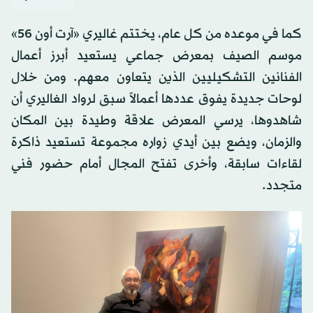
T
نُشر: 18:25-10 أغسطس 2026 م ـ 26 صفَر 1448 هـ
T
كما في موعده من كل عام، يختتم غاليري «آرت أون 56»
موسم الصيف بمعرض جماعي يستعيد أبرز أعمال
الفنانين التشكيليين الذين يتعاون معهم. ومن خلال
لوحات جديدة يفوق عددها أعمالاً سبق لرواد الغاليري أن
شاهدوها، يرسي المعرض علاقة وطيدة بين المكان
والزمان، ويضع بين أيدي زواره مجموعة تستعيد ذاكرة
لقاءات سابقة، وأخرى تفتح المجال أمام حضور فني
متجدد.