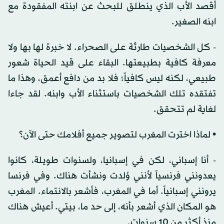
أقصد الأب الذي ينطلق للبحث عن ابنته المفقودة مع
ابنه الصغير.
- كل الشخصيات طارئة على الصحراء. لا خبرة لها بها ولا
معرفة كافية بطبيعتها. البقاء على قيد الحياة شعور
طبيعي، لكنه ليس كافياً؛ فلا بد من دافع أعمق، وهذا ما
تفتقده تلك الشخصيات باستثناء الأب وابنه. لقد جاءا
لغاية لم تتحقق.
• لماذا اخترت المغرب لتصوير جميع أفلامك حتى الآن؟
- أنا إسباني، لكن في إسبانيا، ولسنوات طويلة، كانوا
يعدونني فرنسياً لأنني وُلدت ونشأت هناك. وفي فرنسا
يرونني إسبانياً. أما في المغرب، فأشعر بالانتماء. المغرب
هو المكان الذي أشعر بأنه، إلى حد ما، بيتي. أعيش هناك
منذ أكثر من 10 سنوات.