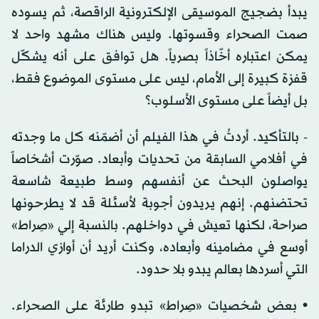
يبدأ بضجيج الموسيقى الإلكترونية الراقصة، ثم يسوده
صمت الصحراء وقسوتها. وليس هناك مشهد واحد لا
يمكن اعتباره أخّاذاً بصرياً. هل توافق على أنه يشكّل
قفزة كبيرة إلى الأمام، ليس على مستوى الموضوع فقط،
بل أيضاً على مستوى الأسلوب؟
- بالتأكيد. أردتُ في هذا الفيلم أن أضمّنه كل ما وجدته
في أفلامي السابقة من تحديات وأبعاد. صوّرت أشخاصاً
يواصلون البحث عن أنفسهم وسط طبيعة شاسعة
تحتضنهم. إنهم يريدون أجوبة لأسئلة قد لا يطرحونها
صراحة، لكنها تعيش في دواخلهم. بالنسبة إلي «صِراط»
أوسع في مضامينه وأبعاده، وكنت أريد أن أوازي الدراما
التي أسردها بعالم يبدو بلا حدود.
• بعض شخصيات «صِراط» تبدو طارئة على الصحراء.