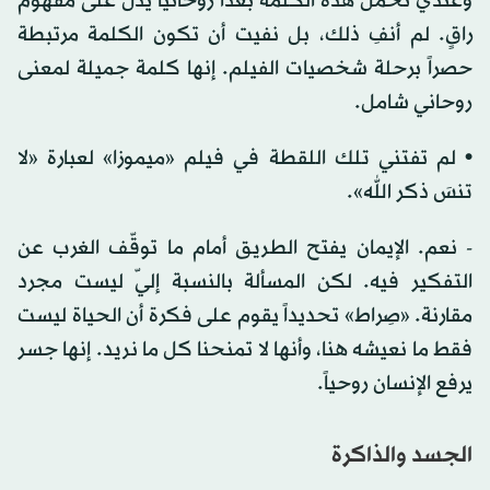
وعندي تحمل هذه الكلمة بُعداً روحانياً يدل على مفهوم
راقٍ. لم أنفِ ذلك، بل نفيت أن تكون الكلمة مرتبطة
حصراً برحلة شخصيات الفيلم. إنها كلمة جميلة لمعنى
روحاني شامل.
• لم تفتني تلك اللقطة في فيلم «ميموزا» لعبارة «لا
تنسَ ذكر الله».
- نعم. الإيمان يفتح الطريق أمام ما توقّف الغرب عن
التفكير فيه. لكن المسألة بالنسبة إليّ ليست مجرد
مقارنة. «صِراط» تحديداً يقوم على فكرة أن الحياة ليست
فقط ما نعيشه هنا، وأنها لا تمنحنا كل ما نريد. إنها جسر
يرفع الإنسان روحياً.
الجسد والذاكرة