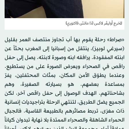
المخرج أوليڤر لاكس (ذا ماتش فاكتوري)
«صِراط» رحلة يقوم بها أب تجاوز منتصف العمر بقليل
(سيرغي لوبيز)، ينتقل من إسبانيا إلى المغرب بحثاً عن
ابنته المفقودة. يرافقه ابنه وصورة لابنته. يصل إلى حفل
راقص في الصحراء ويعرض الصورة على من يستطيع.
وعندما يطوّق الأمن المكان، بمئات المحتفلين، يفرّ
بمساعدة بعضهم. هو بسيارته الصغيرة، وهم
بشاحناتهم. الهدف الوصول إلى حفل راقص آخر، لكن
الجميع يضلّ الطريق، لتنتهي الرحلة بتراجيديات إنسانية
ذات مغزى، تربط مصائرهم بالطبيعة القاسية. فالجبال
الحمراء الشاهقة والصحراء الممتدة بلا نهاية تبدوان كياناً
عملاقاً أمام مجموعة البشر الذين يصوّرهم لاكس أحياناً