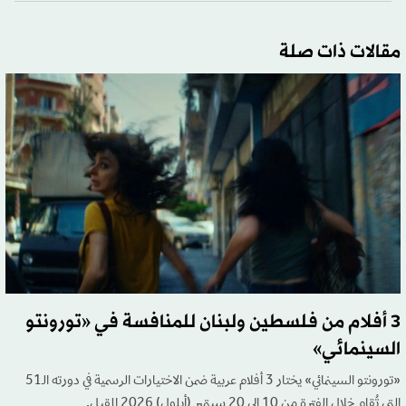
مقالات ذات صلة
3 أفلام من فلسطين ولبنان للمنافسة في «تورونتو
السينمائي»
«تورونتو السينمائي» يختار 3 أفلام عربية ضمن الاختيارات الرسمية في دورته الـ51
التي تُقام خلال الفترة من 10 إلى 20 سبتمبر (أيلول) 2026 المقبل.