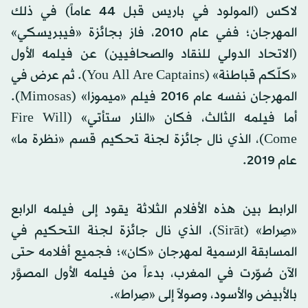
لاكس (المولود في باريس قبل 44 عاماً) في ذلك
المهرجان؛ ففي عام 2010، فاز بجائزة «فيبريسكي»
(الاتحاد الدولي للنقاد والصحافيين) عن فيلمه الأول
«كلّكم قباطنة» (You All Are Captains). ثم عرض في
المهرجان نفسه عام 2016 فيلم «ميموزا» (Mimosas).
أما فيلمه الثالث، فكان «النار ستأتي» (Fire Will
Come)، الذي نال جائزة لجنة تحكيم قسم «نظرة ما»
عام 2019.
الرابط بين هذه الأفلام الثلاثة يقود إلى فيلمه الرابع
«صِراط» (Sirāt)، الذي نال جائزة لجنة التحكيم في
المسابقة الرسمية لمهرجان «كان»؛ فجميع أفلامه حتى
الآن صُوّرت في المغرب، بدءاً من فيلمه الأول المصوَّر
بالأبيض والأسود، وصولاً إلى «صِراط».