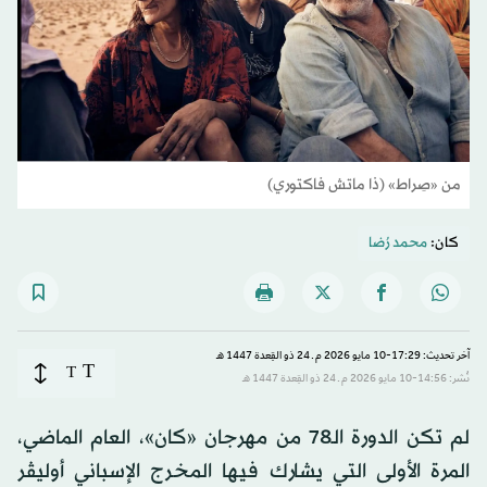
من «صِراط» (ذا ماتش فاكتوري)
كان:
محمد رُضا
آخر تحديث: 17:29-10 مايو 2026 م ـ 24 ذو القِعدة 1447 هـ
T
T
نُشر: 14:56-10 مايو 2026 م ـ 24 ذو القِعدة 1447 هـ
لم تكن الدورة الـ78 من مهرجان «كان»، العام الماضي،
المرة الأولى التي يشارك فيها المخرج الإسباني أوليڤر