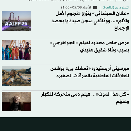
انتصار دردير (القاهرة )
الأربعاء 05/08 - 21:00
«عمَّان السينمائي» يتوِّج «نجوم الأمل
والألم»... ووثائقي سجن صيدنايا يحصد
الإجماع
عرض خاص محدود لفيلم «الجواهرجي»
بسبب وفاة شقيق هنيدي
ميرسيني أريستيدو: «تمسَّك بي» يؤسِّس
للعلاقات العاطفية بالسرقات الصغيرة
«كل هذا الموت»... فيلم دمى متحرّكة للكبار
وعنهُم