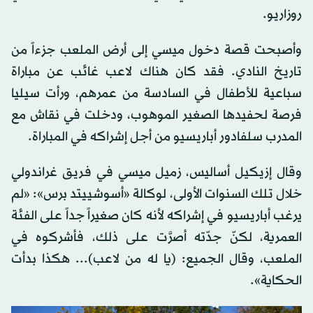
روزاريو.
وأصبحت قصة دخول ميسي إلى أرض الملعب جزءاً من
تاريخ النادي. فقد كان هناك لاعب غائب عن مباراة
سباعية للأطفال في السادسة من عمرهم، ورأت سيليا
فرصة لحفيدها الصغير الموهوب، ودخلت في نقاش مع
المدرب سلفادور أباريسيو من أجل إشراكه في المباراة.
وقال إزيكيل أساليس، زميل ميسي في فريق غراندولي
خلال تلك السنوات الأولى، لوكالة «أسوشييتد برس»: «لم
يرغب أباريسيو في إشراكه لأنه كان صغيراً جداً على الفئة
العمرية، لكنّ جدّته أصرَّت على ذلك، فأشركوه في
الملعب، وقال الجميع: (يا له من لاعب)... هكذا بدأت
الحكاية».