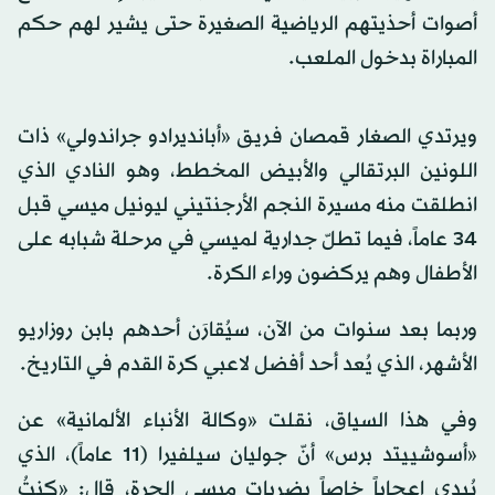
أصوات أحذيتهم الرياضية الصغيرة حتى يشير لهم حكم
المباراة بدخول الملعب.
ويرتدي الصغار قمصان فريق «أبانديرادو جراندولي» ذات
اللونين البرتقالي والأبيض المخطط، وهو النادي الذي
انطلقت منه مسيرة النجم الأرجنتيني ليونيل ميسي قبل
34 عاماً، فيما تطلّ جدارية لميسي في مرحلة شبابه على
الأطفال وهم يركضون وراء الكرة.
وربما بعد سنوات من الآن، سيُقارَن أحدهم بابن روزاريو
الأشهر، الذي يُعد أحد أفضل لاعبي كرة القدم في التاريخ.
وفي هذا السياق، نقلت «وكالة الأنباء الألمانية» عن
«أسوشييتد برس» أنّ جوليان سيلفيرا (11 عاماً)، الذي
يُبدي إعجاباً خاصاً بضربات ميسي الحرة، قال: «كنتُ