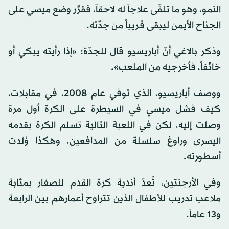
النمو، وهو ما تلقّى علاجاً له لاحقاً، فقرَّر وضع ميسي على
الجناح الأيمن ليبقى قريباً من جدّته.
وذكر بالاغي أنّ أباريسيو قال للجدّة: «إذا رأيته يبكي أو
خائفاً، فأخرجيه من الملعب».
ووصف أباريسيو، الذي توفي عام 2008، في مقابلات،
كيف فشل ميسي في السيطرة على الكرة أول مرة
وصلت إليه، لكن في اللعبة التالية تسلم الكرة بقدمه
اليسرى وراوغ سلسلة من المدافعين. وهكذا وُلدت
أسطورته.
وفي الأرجنتين، تُعدّ أندية كرة القدم للصغار بمثابة
ملاعب تدريب للأطفال الذين تتراوح أعمارهم بين الرابعة
و13 عاماً.