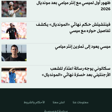
ظهور أول لميسي مع إنتر ميامي بعد مونديال
2026
فينتشيتش حَكَم نهائي «المونديال» يكشف
تفاصيل حواره مع ميسي
ميسي يعود إلى تمارين إنتر ميامي
سكالوني يوجه رسالة اعتذار للشعب
الأرجنتيني بعد خسارة نهائي «المونديال»
معلومات عنا
اعلن معنا
الأحكام والشروط
سياسة الخصوصية