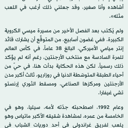
أشاهده وأنا صغير، وقد جعلني ذلك أرغب في اللعب
مثله».
ولم يُكتب بعد الفصل الأخير من مسيرة ميسي الكروية
الكبيرة. ففي غضون أسابيع، من المتوقَّع أن يشارك قائد
إنتر ميامي الأميركي، البالغ 38 عاماً، في كأس العالم
للمرة السادسة مع منتخب الأرجنتين، رغم أنه لم يؤكد
ذلك رسمياً. لكن هذه الحكاية بدأت هنا، في حيّ من
أحياء الطبقة المتوسّطة الدنيا في روزاريو، ثالث أكبر مدن
الأرجنتين ومركزها الصناعي، ومسقط الثوري إرنستو
تشي غيفارا.
وعام 1992، اصطحبته جدّته لأمه، سيليا، وهو في
الخامسة من عمره، لمشاهدة شقيقه الأكبر ماتياس وهو
يلعب لفريق غراندولي في أحد دوريات الشباب في