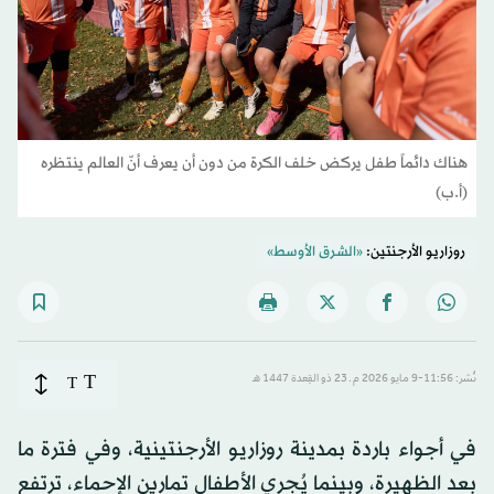
هناك دائماً طفل يركض خلف الكرة من دون أن يعرف أنّ العالم ينتظره
(أ.ب)
روزاريو الأرجنتين:
«الشرق الأوسط»
T
نُشر: 11:56-9 مايو 2026 م ـ 23 ذو القِعدة 1447 هـ
T
في أجواء باردة بمدينة روزاريو الأرجنتينية، وفي فترة ما
بعد الظهيرة، وبينما يُجري الأطفال تمارين الإحماء، ترتفع