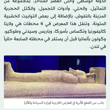
الدولة الوسطى وحتى العصر المتأخر، بمجموعة من
التماثيل، والحلي، وأدوات التجميل، والكتل الحجرية
المزينة بالنقوش، بالإضافة إلى بعض التوابيت الخشبية
الملونة. وتنقل هذا المعرض في 6 محطات هي ولايتا
كاليفورنيا وتكساس بأميركا، وباريس وسيدني وطوكيو،
وكولون بألمانيا قبل أن يستقر في محطته السابعة حالياً
في لندن.
جانب من القطع الأثرية في المعارض الخارجية (وزارة السياحة والآثار)