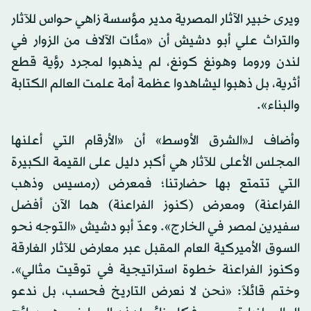
ويرى خبير الآثار المصرية مدير مؤسسة زاهي حواس للآثار
والتراث علي أبو دشيش أن «مئات الآلاف من الزوار في
لندن وروما وهونغ كونغ، لم يذهبوا لمجرد رؤية قطع
أثرية، بل ذهبوا ليشاهدوا عظمة أمة علمت العالم الكتابة
والبناء».
وأضاف لـ«الشرق الأوسط» أن «الأرقام التي أعلنها
المجلس الأعلى للآثار هي أكبر دليل على القيمة الكبيرة
التي تتمتع بها حضارتنا؛ فمعرض (رمسيس وذهب
الفراعنة) ومعرض (كنوز الفراعنة) هما الآن أفضل
سفيرين لمصر في الخارج». وعدّ أبو دشيش «التوجه نحو
السوق الأميركية العام المقبل عبر معارض للآثار الغارقة
وكنوز الفراعنة خطوة استراتيجية في توقيت مثالي».
وختم قائلاً: «نحن لا نعرض التاريخ فحسب، بل ندعو