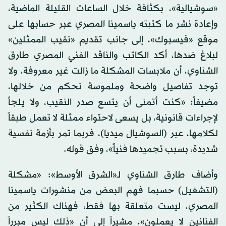
«سوشيالية»، بكثافة خلال الساعات القليلة الماضية،
وإعادة نشر ما كتبته ياسمينا المصري عبر حسابها على
موقع «فيسبوك»، إلى جانب تقديم «نقيب الممثلين»
لبلاغ ضدها، أكد الكاتب والناقد الفني المصري طارق
الشناوي، أن ملابسات المشكلة ما زالت غير معروفة، ولا
توجد تفاصيل واضحة وملموسة نحكم من خلالها،
مضيفاً: «كنت أتمنى أن يتسع صدر النقيب، ولا يلجأ
لإجراءات قانونية، بل يسعى لاحتواء ممثلة لا تعمل طبقاً
لكلامها، عبر (السوشيال ميديا)، فربما تمر بأزمة نفسية
شديدة، بسبب تجميدها فنياً»، وفق قوله.
وأضاف طارق الشناوي لـ«الشرق الأوسط»: «مشكلة
(التشغيل) حسبما فهم البعض من منشورات ياسمينا
المصري، ليست متعلقة بها فقط، فهناك الكثير من
الفنانين لا يعملون»، مشيراً إلى أن «ذلك ليس مبرراً