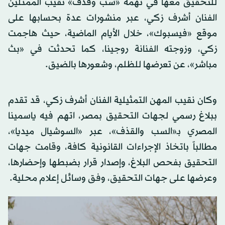
للتحقيق معها في تهمة «سب وقذف» نقيب الممثلين
الفنان أشرف زكي، عبر منشورات عدة بحسابها على
موقع «فيسبوك»، خلال الأيام الماضية، حيث هاجمت
زكي، وزوجته الفنانة روجينا، كما تحدثت في «بث
مباشر»، عن تعرضها للظلم، وشعورها بالضيق.
وكان نقيب المهن التمثيلية الفنان أشرف زكي، قد تقدم
ببلاغ رسمي لجهات التحقيق بمصر، اتهم فيه ياسمينا
المصري بـ«السب والقذف»، عبر «السوشيال ميديا»،
مطالباً باتخاذ الإجراءات القانونية كافة، وقامت جهات
التحقيق بفحص البلاغ، وإصدار قرار بضبطها وإحضارها،
وعرضها على جهات التحقيق، وفق وسائل إعلام محلية.