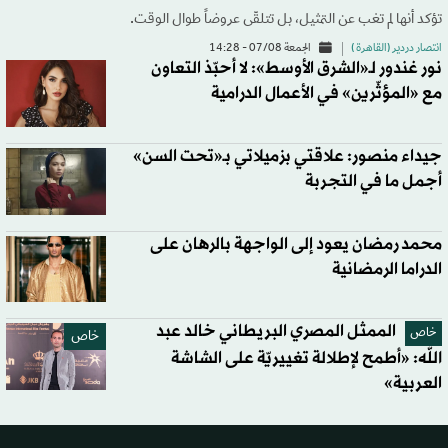
تؤكد أنها لم تغب عن التمثيل، بل تتلقّى عروضاً طوال الوقت.
انتصار دردير (القاهرة )
الجمعة 07/08 - 14:28
نور غندور لـ«الشرق الأوسط»: لا أحبّذ التعاون
مع «المؤثّرين» في الأعمال الدرامية
جيداء منصور: علاقتي بزميلاتي بـ«تحت السن»
أجمل ما في التجربة
محمد رمضان يعود إلى الواجهة بالرهان على
الدراما الرمضانية
الممثل المصري البريطاني خالد عبد
خاص
خاص
الله: «أطمح لإطلالة تغييريّة على الشاشة
العربية»