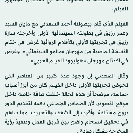
للفيلم.
الفيلم الذي قام ببطولته أحمد السعدني مع مايان السيد
وعمر رزيق في بطولته السينمائية الأولى وأخرجته سارة
رزيق في تجربتها الأولى بالأفلام الروائية عُرض في ختام
النسخة الماضية من مهرجان «مالمو السينمائي»، وعُرض
في افتتاح مهرجان «هوليوود للفيلم العربي».
وقال السعدني إن وجود عدد كبير من العناصر التي
تخوض تجربتها الأولى داخل الفيلم كان من أبرز أسباب
حماسه، موضحاً أن هذه الحالة خلقت طاقة خاصة داخل
موقع التصوير، لأن الحماس الجماعي دفعه لتقديم الدور
بروح مختلفة، وأقرب إلى الشغف والتجريب، مما ساهم
في تحقيق انسجام واضح بين فريق العمل وتنفيذ رؤية
المخرجة بشكل صادق.