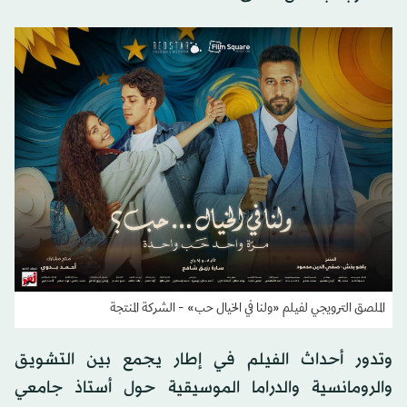
الملصق الترويجي لفيلم «ولنا في الخيال حب» - الشركة المنتجة
وتدور أحداث الفيلم في إطار يجمع بين التشويق
والرومانسية والدراما الموسيقية حول أستاذ جامعي