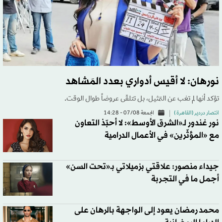
نورهان: لا أقيس أدواري بعدد المَشاهد
تؤكد أنها لم تغب عن التمثيل، بل تتلقّى عروضاً طوال الوقت.
انتصار دردير (القاهرة )
الجمعة 07/08 - 14:28
نور غندور لـ«الشرق الأوسط»: لا أحبّذ التعاون
مع «المؤثّرين» في الأعمال الدرامية
جيداء منصور: علاقتي بزميلاتي بـ«تحت السن»
أجمل ما في التجربة
محمد رمضان يعود إلى الواجهة بالرهان على