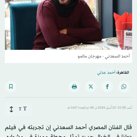
أحمد السعدني - مهرجان مالمو
القاهرة:
أحمد عدلي
T
نُشر: 15:38-22 أبريل 2026 م ـ 06 ذو القِعدة 1447 هـ
T
قال الفنان المصري أحمد السعدني إن تجربته في فيلم
«ولنا في الخيال حب» تمثل محطة مميزة في مشواره،