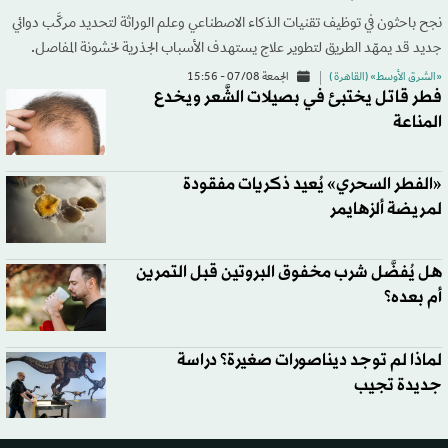
نجح باحثون في توظيف تقنيات الذكاء الاصطناعي وعلم الوراثة لتحديد مركَّب دوائي
جديد قد يمهّد الطريق لتطوير علاج يستهدف الأسباب الجذرية لخشونة المفاصل.
«الشرق الأوسط» (القاهرة )
الجمعة 07/08 - 15:56
فطر قاتل يختبئ في بصيلات الشَّعر ويخدع
المناعة
«الفطر السحري» يُعيد ذكريات مفقودة
لمريضة ألزهايمر
هل يُفضَّل شرب مخفوق البروتين قبل التمرين
أم بعده؟
لماذا لم توجد ديناصورات صغيرة؟ دراسة
جديدة تجيب