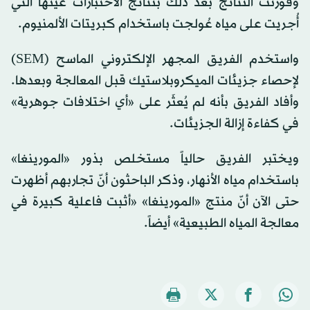
وقُورنت النتائج بعد ذلك بنتائج الاختبارات عينها التي
أُجريت على مياه عُولجت باستخدام كبريتات الألمنيوم.
واستخدم الفريق المجهر الإلكتروني الماسح (SEM)
لإحصاء جزيئات الميكروبلاستيك قبل المعالجة وبعدها.
وأفاد الفريق بأنه لم يُعثَر على «أي اختلافات جوهرية»
في كفاءة إزالة الجزيئات.
ويختبر الفريق حالياً مستخلص بذور «المورينغا»
باستخدام مياه الأنهار، وذكر الباحثون أنّ تجاربهم أظهرت
حتى الآن أنّ منتج «المورينغا» «أثبت فاعلية كبيرة في
معالجة المياه الطبيعية» أيضاً.