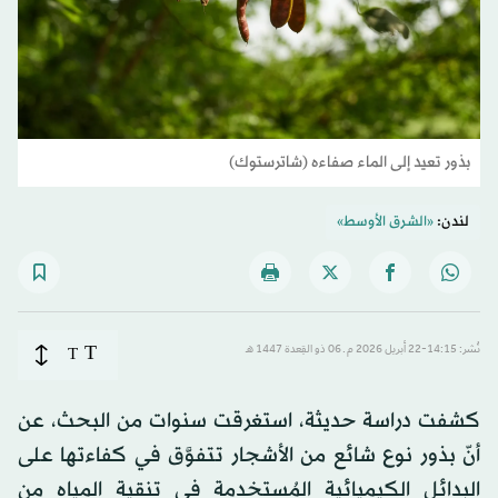
بذور تعيد إلى الماء صفاءه (شاترستوك)
لندن:
«الشرق الأوسط»
T
نُشر: 14:15-22 أبريل 2026 م ـ 06 ذو القِعدة 1447 هـ
T
كشفت دراسة حديثة، استغرقت سنوات من البحث، عن
أنّ بذور نوع شائع من الأشجار تتفوَّق في كفاءتها على
البدائل الكيميائية المُستخدمة في تنقية المياه من