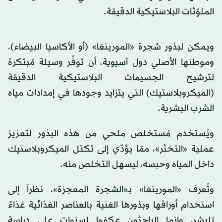
الملوّثات البلاستيكية الدقيقة.
ويمكن لبذور شجرة «المورينغا» (أو الأكاسيا البيضاء)،
وموطنها الأصلي دول آسيوية، أن توفّر وسيلة مُبتكرة
لترشيح الجسيمات البلاستيكية الدقيقة
(الميكروبلاستيك) التي يتزايد وجودها في إمدادات مياه
الشرب البشرية.
ويُستخدم مُستخلص ملحي من هذه البذور لتعزيز
عملية «التخثر»، ممّا يؤدّي إلى تكتل الميكروبلاستيك
داخل المياه وحبسه، ليسهل التخلص منه.
وتُعرف «المورينغا» بـ«الشجرة المعجزة»، نظراً إلى
استخدام أوراقها وبذورها الغنية بالعناصر الغذائية غذاءً
للبشر، وإنما الباحثون عكفوا لسنوات على دراسة