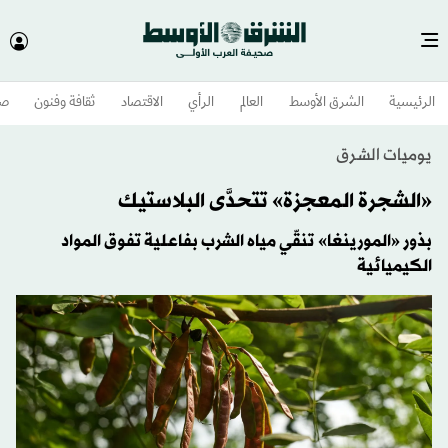
الرئيسية
الشرق الأوسط​
العالم
الرأي
الاقتصاد
ثقافة وفنون
صح
يوميات الشرق
«الشجرة المعجزة» تتحدَّى البلاستيك
بذور «المورينغا» تنقّي مياه الشرب بفاعلية تفوق المواد
الكيميائية