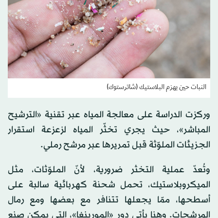
النبات حين يهزم البلاستيك (شاترستوك)
وركزت الدراسة على معالجة المياه عبر تقنية «الترشيح
المباشر»، حيث يجري تخثّر المياه لزعزعة استقرار
الجزيئات الملوّثة قبل تمريرها عبر مرشح رملي.
وتُعدّ عملية التخثر ضرورية، لأنّ الملوّثات، مثل
الميكروبلاستيك، تحمل شحنة كهربائية سالبة على
أسطحها، ممّا يجعلها تتنافر مع بعضها ومع رمال
المرشحات. وهنا يأتي دور «المورينغا»، التي يمكن صنع