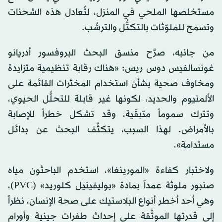
مستخلصها الملحي في المنزل، لتُعادل هذه الشحنات
وتسمح للملوّثات بالتكتُّل والترسُّب.
من جانبه، صرَّح منسق البحث البروفسور أدريانو
غونسالفيس دوس ريس: «هناك رقابة تنظيمية متزايدة
ومخاوف صحية بشأن استخدام المخثرات القائمة على
الألمنيوم والحديد، لكونها غير قابلة للتحلُّل الحيوي،
وتترك سموماً متبقّية، وقد تشكل خطراً للإصابة
بالأمراض. لهذا السبب، يتكثَّف البحث عن بدائل
مستدامة».
ولاختبار كفاءة «المورينغا»، استخدم الباحثون مياه
صنبور ملوثة عمداً بمادة «بوليفينيل كلوريد» (PVC)،
وهي أحد أخطر أنواع البلاستيك على صحة الإنسان، نظراً
إلى قدرتها الموثَّقة على إحداث طفرات جينية وأورام