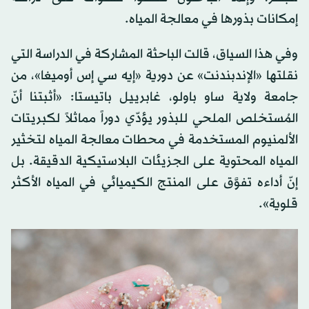
إمكانات بذورها في معالجة المياه.
وفي هذا السياق، قالت الباحثة المشاركة في الدراسة التي
نقلتها «الإندبندنت» عن دورية «إيه سي إس أوميغا»، من
جامعة ولاية ساو باولو، غابرييل باتيستا: «أثبتنا أنّ
المُستخلص الملحي للبذور يؤدّي دوراً مماثلاً لكبريتات
الألمنيوم المستخدمة في محطات معالجة المياه لتخثير
المياه المحتوية على الجزيئات البلاستيكية الدقيقة. بل
إنّ أداءه تفوَّق على المنتج الكيميائي في المياه الأكثر
قلوية».