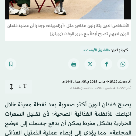
الأشخاص الذين يتناولون عقاقير مثل «أوزامبيك» وجدوا أن عملية فقدان
الوزن لديهم تصبح أبطأ ​​مع مرور الوقت (رويترز)
كوبنهاغن:
«الشرق الأوسط»
آخر تحديث: 15:23-4 مارس 2025 م ـ 05 رَمضان 1446 هـ
T
T
نُشر: 15:22-4 مارس 2025 م ـ 05 رَمضان 1446 هـ
يصبح فقدان الوزن أكثر صعوبة بعد نقطة معينة خلال
اتباعك للأنظمة الغذائية الصحية؛ لأن تقليل السعرات
الحرارية بشكل مفرط يمكن أن يدفع جسمك إلى «وضع
المجاعة»، مما يؤدي إلى إبطاء عملية التمثيل الغذائي