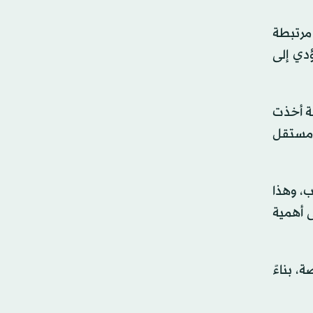
 مرتبطة
دي إلى
سة أخذت
 مستقل
ب، وهذا
ى أهمية
، بناءً