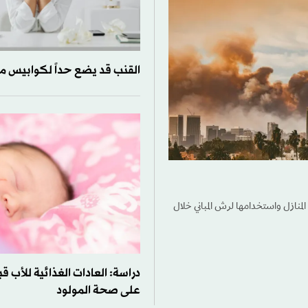
القنب قد يضع حداً لكوابيس ما
نازل واستخدامها لرش المباني خلال
دراسة: العادات الغذائية للأب ق
على صحة المولود