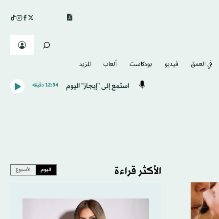
في العمق
فيديو
بودكاست
ألعاب
المزيد
استمع إلى "إيجاز" اليوم
12:34 دقيقه
الأكثر قراءة
اليوم
الأسبوع