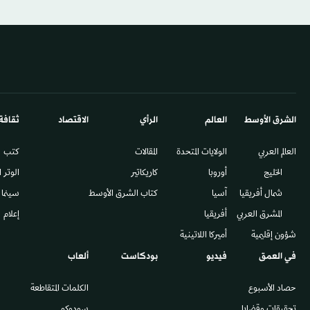
الشرق الأوسط​
العالم
الرأي
الاقتصاد
ثقافة
العالم العربي
الولايات المتحدة
المقالات
كتب
الخليج
أوروبا
كاريكاتير
الوتر 
شمال أفريقيا
آسيا
كتاب الشرق الأوسط
سينما
المشرق العربي
أفريقيا
إعلام
شؤون إقليمية
أميركا اللاتينية
في العمق
فيديو
بودكاست
ألعاب
حصاد الأسبوع
الكلمات المتقاطعة