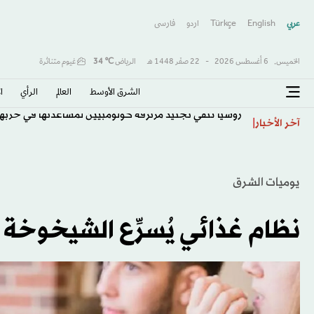
عربي
English
Türkçe
اردو
فارسى
الخميس,
6 أغسطس 2026
-
22 صفَر 1448 هـ
الرياض
℃
34
غيوم متناثرة
الشرق الأوسط​
العالم
الرأي
ا
روسيا تنفي تجنيد مرتزقة كولومبيين لمساعدتها في حربها 
آخر الأخبار
يوميات الشرق
نظام غذائي يُسرِّع الشيخوخة 