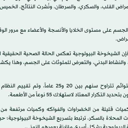
راض القلب، والسكري، والسرطان، ونُشرت النتائج، الخميس،
الجسم على مستوى الخلايا والأنسجة والأعضاء مع مرور الوق
مراض.
 فإن الشيخوخة البيولوجية تعكس الحالة الصحية الحقيقية 
ئي، والنشاط البدني، والتعرض للملوثات على الجسم، وهذا يكشف
وشملت الدراسة 826 فرداً من التوائم و363 زوجاً من التوائم تتراوح سنهم بين 20 و25 عاماً،
رار المعتاد لاستهلاك 55 نوعاً من الأطعمة.
 كميات قليلة من الخضراوات والفواكه وكميات مرتفعة من 
وبات المحلاة بالسكر، ترتبط بتسريع الشيخوخة البيولوجية؛ 
البيولوجية بشكل أسرع، مقارنة بعمرهم الزمني.