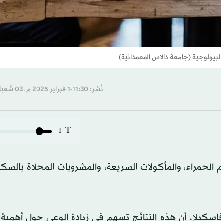
بيولوجية (جامعة دالاس المعمدانية)
نُشر: 11:30-1 فبراير 2025 م ـ 03 شَعبان 1446 هـ
T
T
م الحمراء، والمأكولات السريعة، والمشروبات المحلاة بالسكر
كيلا، أن هذه النتائج تسهم في زيادة الوعي حول أهمية ا