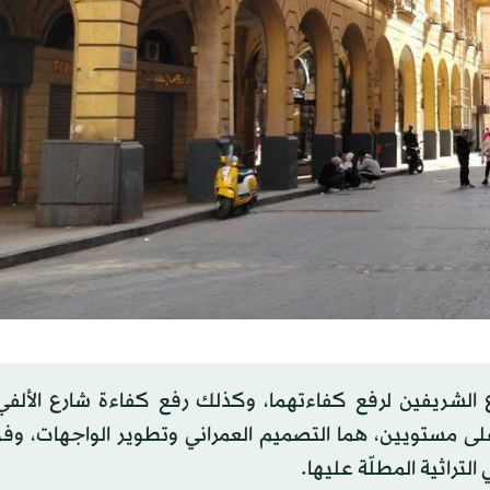
ع الشريفين لرفع كفاءتهما، وكذلك رفع كفاءة شارع الألفي 
ل على مستويين، هما التصميم العمراني وتطوير الواجهات، وف
التراثية المطلّة عليها.