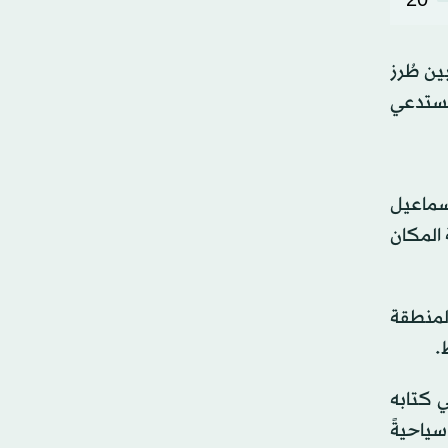
ين طُرز
يستدعي
يوي إسماعيل
ة المكان
لمنطقة
.
يورده الجهاز في كتابه
ياحيةً