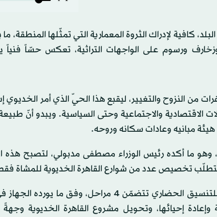
د، كافية لإدراك الثروة المعمارية التي تمثّلها المنطقة، ما ب
وزخارف ورسوم على الواجهات التراثية، تعكس حسّاً فنياً 
ية في الأعوام الـ50 الماضية إلى طفرات من النزوح والتغيير، ليقبع هذا الحيّ الذي أمر الخد
 التحوّلات الاقتصادية والاجتماعية وحتى السياسية. ويبدو أنّ طبيع
 هيئة مبانيه وعادات سكانه وروحه.
م، وهو ما أكده رئيس الوزراء مصطفى مدبولي، لتصبح هذه ا
ير سيتطلّب تخصيص عدد من شوارع القاهرة الخديوية للمشاة فقط
يأتي هذا التوجه ضمن خطة يُشرف عليها الجهاز القومي للتنسيق الحضاري تتضمّن 4 مراحل، وفق ما 
ادة إحيائها، وتحويل مشروع القاهرة الخديوية وجهةً س