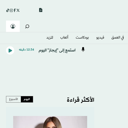
في العمق
فيديو
بودكاست
ألعاب
المزيد
استمع إلى "إيجاز" اليوم
12:34 دقيقه
الأكثر قراءة
اليوم
الأسبوع