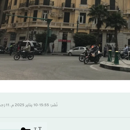
نُشر: 15:55-10 يناير 2025 م ـ 11 رَجب 1446 هـ
T
T