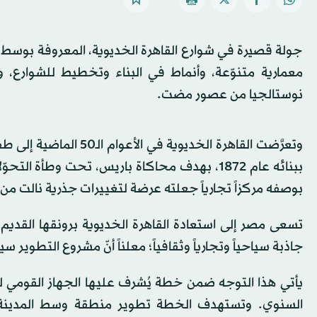
جولة قصيرة في شوارع القاهرة الخديوية، المعروفة بوسط البل
معمارية متنوّعة، وأنماط في البناء وتخطيط للشوارع، 
نوستالجيا من عصور مضت.
وتعرَّضت القاهرة الخديو
ببنائه عام 1872، بهدف محاكاة باريس، تحت وطأة
بوصفه مركزاً تجارياً جعلته عرضة لتغييرات جذرية نالت من
تسعى مصر إلى استعادة القاهرة الخديوية برونقها القدي
جاذبة سياحياً وتجارياً وثقافياً؛ معلناً أنّ مشروع التطو
السنوي. وتستهدف الخطة تطوير منطقة وسط المدينة وإع