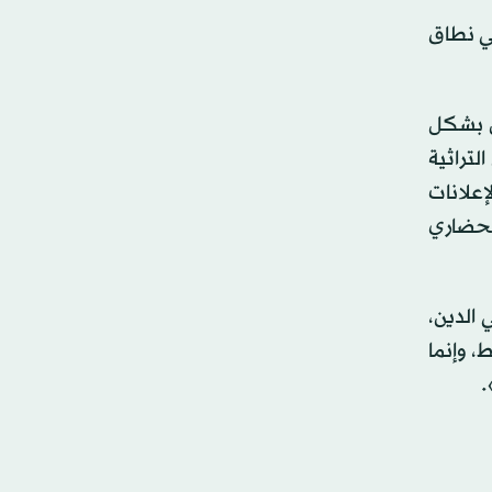
في نطاق
ل بشكل
لتراثية
إعلانات
الحضاري
 الدين،
، وإنما
.