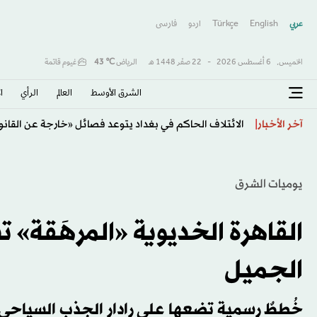
عربي
English
Türkçe
اردو
فارسى
الخميس,
6 أغسطس 2026
-
22 صفَر 1448 هـ
الرياض
℃
43
غيوم قاتمة
الشرق الأوسط​
العالم
الرأي
ا
الائتلاف الحاكم في بغداد يتوعد فصائل «خارجة عن القانو
آخر الأخبار
يوميات الشرق
القاهرة الخديوية «المرهَقة» 
الجميل
خُططٌ رسمية تضعها على رادار الجذب السياحي