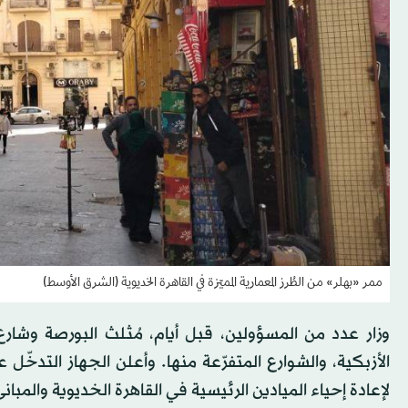
ممر «بهلر» من الطُرز المعمارية المميّزة في القاهرة الخديوية (الشرق الأوسط)
وزار عدد من المسؤولين، قبل أيام، مُثلث البورصة وشار
الأزبكية، والشوارع المتفرّعة منها. وأعلن الجهاز التدخّ
لإعادة إحياء الميادين الرئيسية في القاهرة الخديوية والمباني 