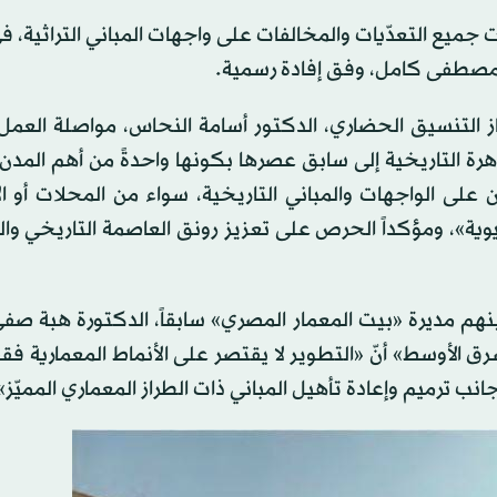
يلت جميع التعدّيات والمخالفات على واجهات المباني التراثية، 
 مصطفى كامل، وفق إفادة رسمية.
از التنسيق الحضاري، الدكتور أسامة النحاس، مواصلة العم
رة التاريخية إلى سابق عصرها بكونها واحدةً من أهم المدن ا
ن على الواجهات والمباني التاريخية، سواء من المحلات أو ال
ديوية»، ومؤكداً الحرص على تعزيز رونق العاصمة التاريخي و
نهم مديرة «بيت المعمار المصري» سابقاً، الدكتورة هبة صفي
ق الأوسط» أنّ «التطوير لا يقتصر على الأنماط المعمارية فقط
جانب ترميم وإعادة تأهيل المباني ذات الطراز المعماري المميّز»