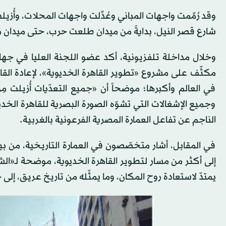
وقد رُمِّمت واجهات المباني وعُدِّلت واجهات المحلات، وأُز
شارع قصر النيل، بدايةً من ميدان طلعت حرب، حتى ميدان
وخلال مداخلة تلفزيونية، أكد عضو اللجنة العليا في جه
مكثّف على مشروع «تطوير القاهرة الخديوية»، لإعادة القاه
في العالم وأكبرها؛ موضحاً أن «جميع التعدّيات أُزيلت مِ
وجميع الإشغالات التي تشوّه الصورة البصرية للقاهرة الخ
الناجم عن تفاعل العمارة المصرية الفرعونية بالغربية.
في المقابل، أشار متخصّصون في العمارة التاريخية، من بي
إلى أكثر من مسار لتطوير القاهرة الخديوية، موضحة لـ«الشر
يمتدّ لاستعادة روح المكان، وما يمثّله من تاريخ عريق، إلى 