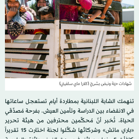
شهادات حيّة ونبض بشريّ (كلارا ماي سلفيتي)
تنهمك الشابة اللبنانية بمطاردة أيام تستعجل ساعاتها
في الانقضاء بين الدراسة وتأمين العيش. بفرحة مُصدِّقي
الحياة، تُخبر أنّ مُحكِّمين محترفين من هيئة تحرير
«باري ماتش» وشركائها شكَّلوا لجنة اختارت 15 تقريراً