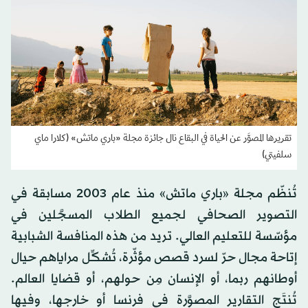
تقريرها المصوَّر عن الحياة في البقاع نال جائزة مجلة «باري ماتش» (كلارا ماي
سلفيتي)
تُنظّم مجلة «باري ماتش» منذ عام 2003 مسابقة في
التصوير الصحافي لجميع الطلاب المسجَّلين في
مؤسّسة للتعليم العالي. تريد من هذه المنافسة الشبابية
إتاحة مجال حرّ لسرد قصص مؤثّرة، تُشكِّل مراياهم حيال
أوطانهم ربما، أو الإنسان مِن حولهم، أو قضايا العالم.
تُنتَج التقارير المصوَّرة في فرنسا أو خارجها، وفيها