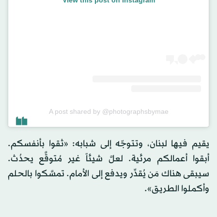
View this post on Instagram
A post shared by @photographsbymae
يقيم فيها لبنان، وتتوجّه إلى شبابه: «ثقوا بأنفسكم.
أبقوا أعمالكم مرئية. لعلَّ شيئاً غير مُتوقَّع يحدُث.
سيبقى هناك مَن يُقدِّر ويدفع إلى الأمام. تمسَّكوا بالحلم
وأكملوا الطريق».