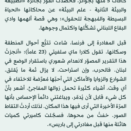
كافأت 5 منها بجوائز، فحصدت الفوز بجائزة «الطبيعة
والبيئة الثانية - علم البيئة» عن محاكاتها «الحياة
البسيطة والمُبهجة للحقول»؛ وهي قصة ألهمها وادي
البقاع اللبناني تشكُّلها واكتمال وجوهها.
قبل المغادرة إلى فرنسا، شاءت تتبُّع أحوال المنطقة
وسكانها. تقول كلارا ماي سلفيتي (23 عاماً): «أنجزتُ
هذا التقرير المصوَّر لانعدام شعوري باستقرار الوضع في
لبنان. فالحرب، وإن استراحت، لا يزال ثمة ما يُقلق.
الشوارع والزوايا والأماكن التي أحبّها مُعرَّضة للاختفاء في
أي وقت. أشياء كثيرة تحمل زوالها المفاجئ. أشعر بأنّ
كل شيء قابل لأن يُدمَّر، ويباغتني دائماً الإحساس بأنها
المرّة الأخيرة التي أرى فيها هذا المكان. لذلك أردتُ التقاط
الصور. خفتُ من محوها، فسجَّلت كاميرتي كميات
هائلة منها قبل مغادرتي إلى باريس».