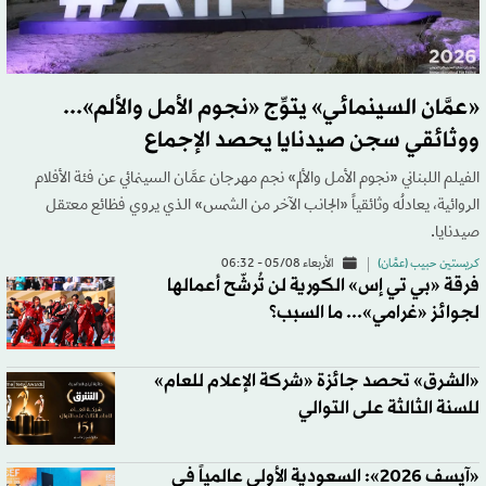
«عمَّان السينمائي» يتوِّج «نجوم الأمل والألم»...
ووثائقي سجن صيدنايا يحصد الإجماع
الفيلم اللبناني «نجوم الأمل والألم» نجم مهرجان عمَّان السينمائي عن فئة الأفلام
الروائية، يعادلُه وثائقياً «الجانب الآخر من الشمس» الذي يروي فظائع معتقل
صيدنايا.
كريستين حبيب (عمَّان)
الأربعاء 05/08 - 06:32
فرقة «بي تي إس» الكورية لن تُرشّح أعمالها
لجوائز «غرامي»... ما السبب؟
«الشرق» تحصد جائزة «شركة الإعلام للعام»
للسنة الثالثة على التوالي
«آيسف 2026»: السعودية الأولى عالمياً في