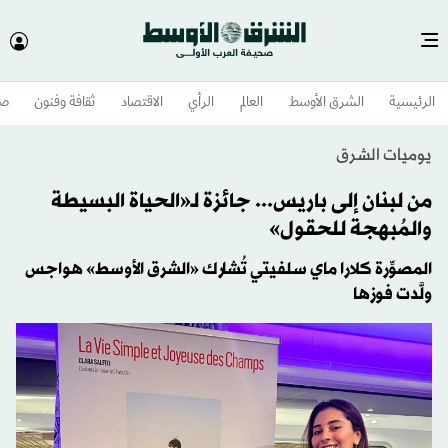
الرئيسية
الشرق الأوسط​
العالم
الرأي
الاقتصاد
ثقافة وفنون
صح
يوميات الشرق
من لبنان إلى باريس... جائزة لـ«الحياة البسيطة
والمُبهجة للحقول»
المصوِّرة كلارا ماي سلفيتي تُشارك «الشرق الأوسط» هواجس
ولَّدت فوزها