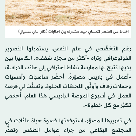
الحفاظ على العنصر الإنساني خيط مشترك بين الحكايات (كلارا ماي سلفيتي)
رغم التخصُّص في علم النفس، يستميلها التصوير
الفوتوغرافي وتراه «أكثر من مجرّد شغف». الكاميرا بين
يديها تتيح لها ممارسة نشاط احترافي إلى جانب الدراسة:
«أعمل في باريس مصوِّرةً. أحضُر مناسبات وأمسيات
وحفلات زفاف وأوثّق اللحظات الحلوة. وتسنَّت لي فرصة
العمل في أسبوع الموضة الباريسي هذا العام. أحلامي
تكبُر مع كل خطوة».
في تقريرها المصوَّر، استوقفتها قسوة حياة عائلات في
المجتمع البقاعي من جراء عوامل الطقس وتعذُّر