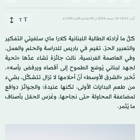
T
نُشر: 16:51-10 ديسمبر 2024 م ـ 09 جمادى الآخرة 1446 هـ
T
كلُّ ما أرادته الطالبة اللبنانية كلارا ماي سلفيتي التفكير
والتعبير الحرّ. تقيم في باريس للدراسة والحلم والعمل.
وفي العاصمة الفرنسية، نالت جائزة تشاء عدَّها «تحية
لجهد لبناني يُوسّع الطموح إلى أقصاه ويرفض يأسه».
تُخبر «الشرق الأوسط» أنّ أحلامها لا تزال تتشكَّل، بشيء
من طعم البدايات الأولى، لكنها عنيدة؛ والجوائز دوافع
لمضاعفة المحاولة حتى نجاحها، وغَرْس الحقل بأصناف
ما يُثمر.