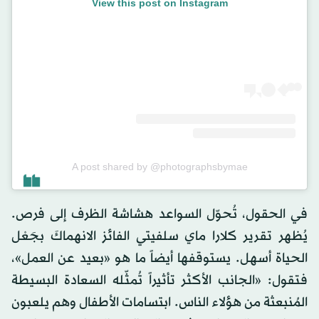
View this post on Instagram
A post shared by @photographsbymae
في الحقول، تُحوّل السواعد هشاشة الظرف إلى فرص.
يُظهر تقرير كلارا ماي سلفيتي الفائز الانهماكَ بجَعْل
الحياة أسهل. يستوقفها أيضاً ما هو «بعيد عن العمل»،
فتقول: «الجانب الأكثر تأثيراً تُمثّله السعادة البسيطة
المُنبعثة من هؤلاء الناس. ابتسامات الأطفال وهم يلعبون