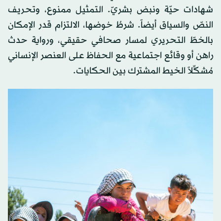
شهادات حيّة ونبض بشريّ. التمثيل ممنوع، وتحريف
النصّ والسياق أيضاً. شرطُ خوضها، الالتزام قدر الإمكان
بالخطّ التحريري لمسار صحافي حقيقي، ورواية حدث
راهن أو وقائع اجتماعية مع الحفاظ على العنصر الإنساني
مُشكِّلاً الخيط المشترك بين الحكايات.