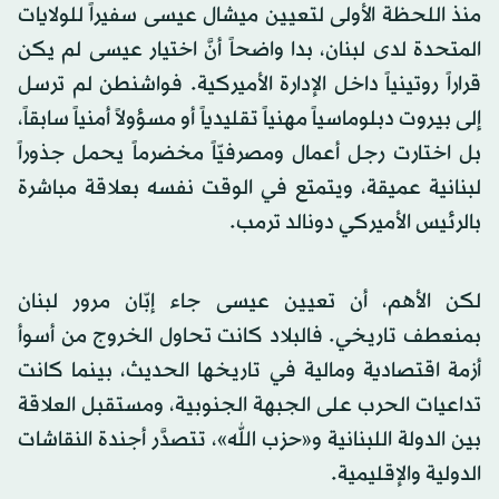
منذ اللحظة الأولى لتعيين ميشال عيسى سفيراً للولايات
المتحدة لدى لبنان، بدا واضحاً أنَّ اختيار عيسى لم يكن
قراراً روتينياً داخل الإدارة الأميركية. فواشنطن لم ترسل
إلى بيروت دبلوماسياً مهنياً تقليدياً أو مسؤولاً أمنياً سابقاً،
بل اختارت رجل أعمال ومصرفيّاً مخضرماً يحمل جذوراً
لبنانية عميقة، ويتمتع في الوقت نفسه بعلاقة مباشرة
بالرئيس الأميركي دونالد ترمب.
لكن الأهم، أن تعيين عيسى جاء إبّان مرور لبنان
بمنعطف تاريخي. فالبلاد كانت تحاول الخروج من أسوأ
أزمة اقتصادية ومالية في تاريخها الحديث، بينما كانت
تداعيات الحرب على الجبهة الجنوبية، ومستقبل العلاقة
بين الدولة اللبنانية و«حزب الله»، تتصدَّر أجندة النقاشات
الدولية والإقليمية.