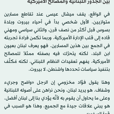
بين الجذور اللبنانية والمصالح الأميركية
في الواقع، يقف ميشال عيسى عند تقاطع مسارين
متوازيين. الأول شخصي بدأ في أحياء بيروت وبلدة
بسوس قبل أكثر من نصف قرن، والثاني سياسي ومهني
قاده إلى قلب الإدارة الأميركية. وربما تكمن فرادة تجربته
في الجمع بين هذين المسارين. فهو يعرف لبنان بعيون
ابن البلد، لكنه يتحرَّك فيه بصفته ممثلاً للمصالح
الأميركية. يفهم تعقيدات النظام اللبناني، لكنه مُكلَّف
بتنفيذ سياسات تحددها واشنطن، لا بيروت.
وهنا يقول فؤاد مخزومي إن الرجل «واضح وجريء
وشفاف. هو يريد لبنان، ونحن نراهن على أصوله اللبنانية
وعلى ما يحاول أن يقوم به لأنَّه يؤدي بنا إلى لبنان أفضل.
هو يبني علاقات جيدة مع الجميع، وهذا هو السبب في
قوة السفير».