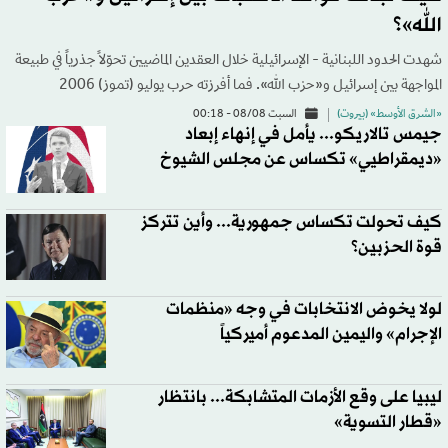
الله»؟
شهدت الحدود اللبنانية - الإسرائيلية خلال العقدين الماضيين تحوّلاً جذرياً في طبيعة
المواجهة بين إسرائيل و«حزب الله». فما أفرزته حرب يوليو (تموز) 2006
«الشرق الأوسط» (بيروت)
السبت 08/08 - 00:18
جيمس تالاريكو... يأمل في إنهاء إبعاد
«ديمقراطيي» تكساس عن مجلس الشيوخ
كيف تحولت تكساس جمهورية... وأين تتركز
قوة الحزبين؟
لولا يخوض الانتخابات في وجه «منظمات
الإجرام» واليمين المدعوم أميركياً
ليبيا على وقع الأزمات المتشابكة... بانتظار
«قطار التسوية»