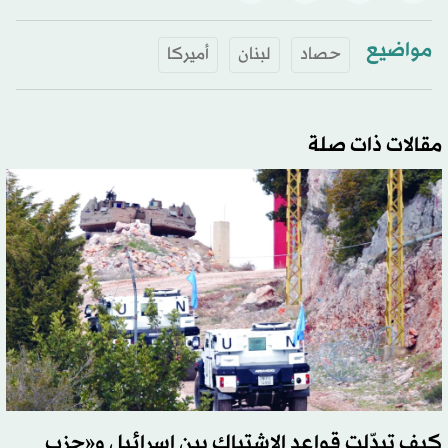
مواضيع
حصاد
لبنان
أميركا
مقالات ذات صلة
كيف تبدّلت قواعد الاشتباك بين إسرائيل و«حزب