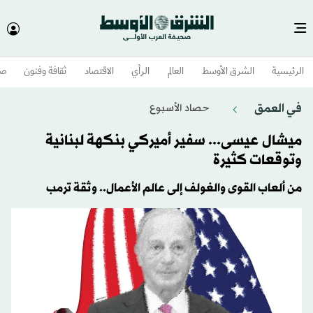
الرئيسية
الشرق الأوسط​
العالم
الرأي
الاقتصاد
ثقافة وفنون
صح
في العمق
حصاد الأسبوع
ميشال عيسى... سفير أميركي بنكهة لبنانية
وتوقعات كثيرة
من ألعاب القوى والغولف إلى عالم الأعمال.. وثقة ترمب