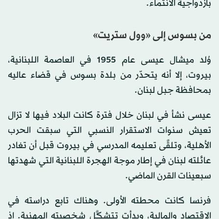
بازدواجية الانتماء.
من بسوس إلى «وول ستريت»
وُلد ميشال عيسى عام 1955 في العاصمة اللبنانية،
بيروت، إلا أنه يتحدّر من بلدة بسوس في قضاء عاليه
بمحافظة جبل لبنان.
عيسى نشأ في لبنان خلال فترة كانت البلاد فيها لا تزال
تعيش سنوات الاستقرار النسبي التي سبقت الحرب
الأهلية، وتلقَّى تعليمه المدرسي في بيروت قبل أن تغادر
عائلته لبنان في إطار موجة الهجرة اللبنانية التي شهدتها
سبعينات القرن الماضي.
فرنسا كانت محطته الأولى. وهناك تابع دراسته في
الاقتصاد والمالية، وبدأت تتشكَّل شخصيته المهنية. إذ