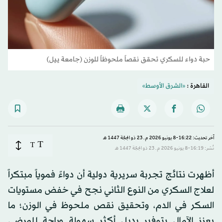
حبة دواء للسكري تحقق نقصاً ملحوظاً للوزن (جامعة ييل)
القاهرة :
«الشرق الأوسط»
آخر تحديث: 16:22-8 يونيو 2026 م ـ 23 ذو الحِجّة 1447 هـ
T
T
نُشر: 16:19-8 يونيو 2026 م ـ 23 ذو الحِجّة 1447 هـ
أظهرت نتائج تجربة سريرية دولية أن دواءً فموياً مبتكراً
لعلاج السكري من النوع الثاني نجح في خفض مستويات
السكر في الدم، وتحقيق نقص ملحوظ في الوزن؛ ما
يعزز الآمال بتوفير بديل أكثر سهولة وراحة للمرضى