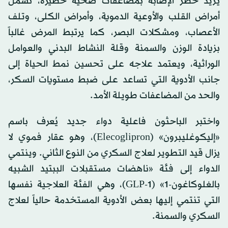
يزيد خطر الإصابة بمضاعفات صحية خطيرة، تشمل
أمراض القلب والأوعية الدموية، وأمراض الكلى، وتلف
الأعصاب، ومشكلات البصر، كما يرتبط المرض غالباً
بزيادة الوزن والسمنة وقلة النشاط البدني والعوامل
الوراثية، ويعتمد علاجه على تحسين نمط الحياة إلى
جانب الأدوية التي تساعد على ضبط مستويات السكر،
والحد من المضاعفات طويلة الأمد.
واختبر الباحثون فاعلية دواء جديد يُعرف باسم
«إليكوغليبرون» (Elecoglipron)، وهو عقار فموي لا
يزال قيد التطوير لعلاج السكري من النوع الثاني. وينتمي
الدواء إلى فئة «ناهضات مستقبلات الببتيد الشبيه
بالغلوكاغون-1» (GLP-1)، وهي الفئة العلاجية نفسها
التي تنتمي إليها بعض الأدوية المستخدمة حالياً لعلاج
السكري والسمنة.