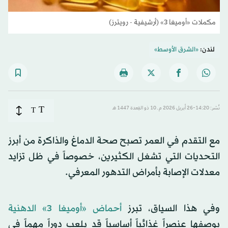
مكملات «أوميغا 3» (أرشيفية - رويترز)
لندن:
«الشرق الأوسط»
T
نُشر: 14:20-26 أبريل 2026 م ـ 10 ذو القِعدة 1447 هـ
T
مع التقدم في العمر تصبح صحة الدماغ والذاكرة من أبرز
التحديات التي تشغل الكثيرين، خصوصاً في ظل تزايد
معدلات الإصابة بأمراض التدهور المعرفي.
وفي هذا السياق، تبرز
أحماض «أوميغا 3» الدهنية
بوصفها عنصراً غذائياً أساسياً قد يلعب دوراً مهماً في