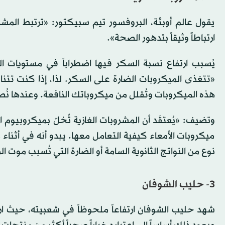
يقول عالم أوبئة، البروفسور تيم سبيكتور: «ترتبط المش
ارتباطاً وثيقاً بتدهور الصحة».
يُسبب ارتفاع نسبة السكر فيها اضطراباً في مستويات ا
«تتغذى الميكروبات الضارة على السكر. لذا، إذا كنت تتناو
هذه الميكروبات وتُقلل من ميكروباتك النافعة. وعندها نُ
وتضيف: «يُعتقَد أن المشروبات الغازية تُخلّ بميكروبيوم ا
ميكروبات الأمعاء كيفية التعامل معها. يبدو أنه في أثناء
نوع من النواتج الثانوية السامة أو الضارة التي تُسبب موت ا
3- حليب الشوفان