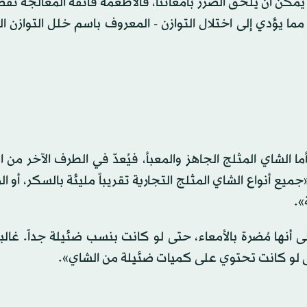
يُمكن أن يُلحق الضرر بأمعائنا، فالأطعمة فائقة المعالجة ت
مما يؤدي إلى اختلال التوازن - المعروف باسم خلل التوازن ا
 أما الشاي المثلج الجاهز والمعبأ، فيُعدّ في الطرف الآخر من 
 أنواع الشاي المثلج التجارية تقريباً مليئة بالسكر، أو ال
».
نها مُضرة بالأمعاء، حتى لو كانت بنسب ضئيلة جداً. غالبي
حتى لو كانت تحتوي على كميات ضئيلة من الشاي».