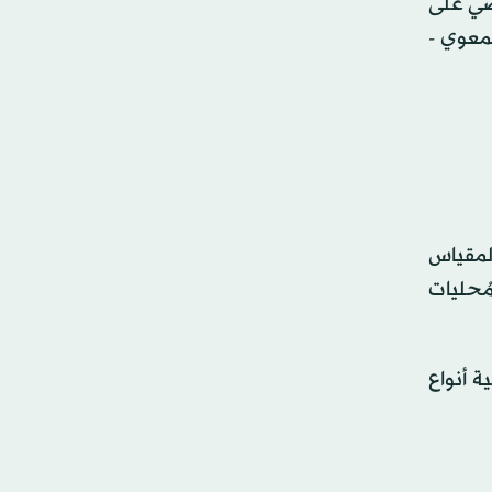
قضي على
لمعوي -
المقياس
مُحليات
ة أنواع