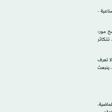
اعية -
ح مور:
 تتكاثر
لا تعرف
، ينبعث
سنوات الخمس الماضية،