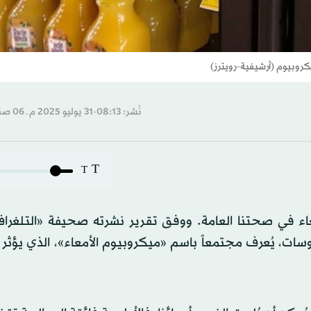
يكروبيوم (أرشيفية-رويترز)
نُشر: 08:13-31 يوليو 2025 م ـ 06 صفَر 1447 هـ
T
T
اء في صحتنا العامة. ووفق تقرير نشرته صحيفة «التلغراف»،
روسات، يُعرف مجتمعاً باسم «ميكروبيوم الأمعاء»، الذي يؤث