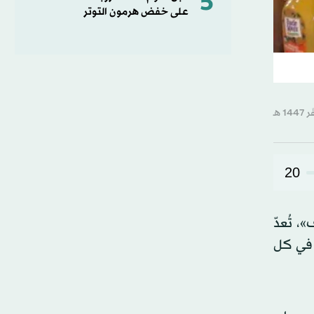
5
على خفض هرمون التوتر
20
 تُعدّ
ر في كل