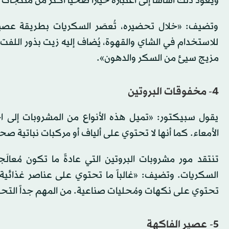
ويعود ذلك أساساً إلى اعتباره خياراً صحياً أكثر من منتجات 
وتضيف: «خلال تحضيره، تُعصَر السكريات بطريقة عصير ال
للاستخدام في الشاي والقهوة، يُضاف إليه زيت بذور اللف
مزيج سيئ من السكر والدهون».
4- مخفوقات البروتين
يقول سبيكتور: «تميل هذه الأنواع من المشروبات إلى 
الأمعاء. كما أنها لا تحتوي على ألياف أو مركبات نباتية ص
تنتقد مور مشروبات البروتين التي عادةً ما تكون مُعا
السكريات. وتضيف: «غالباً ما تحتوي على عناصر غذائية 
تحتوي على نكهات ومُحليات صناعية. من المهم جداً التح
5- عصير الفاكهة