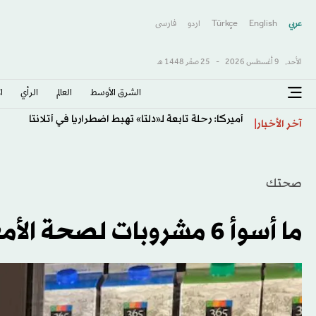
عربي
English
Türkçe
اردو
فارسى
الأحد,
9 أغسطس 2026
-
25 صفَر 1448 هـ
الشرق الأوسط​
العالم
الرأي
ا
أميركا: رحلة تابعة لـ«دلتا» تهبط اضطرارياً في أتلانتا
آخر الأخبار
صحتك
ما أسوأ 6 مشروبات لصحة الأمعاء؟