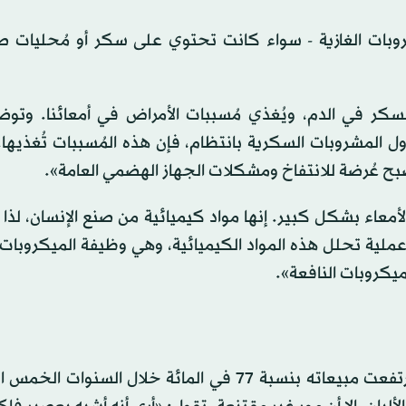
روبات الغازية - سواء كانت تحتوي على سكر أو مُحليات صن
لسكر في الدم، ويُغذي مُسببات الأمراض في أمعائنا. وتوض
ل المشروبات السكرية بانتظام، فإن هذه المُسببات تُغذيها.
صبح عُرضة للانتفاخ ومشكلات الجهاز الهضمي العامة».
لأمعاء بشكل كبير. إنها مواد كيميائية من صنع الإنسان، لذا 
 عملية تحلل هذه المواد الكيميائية، وهي وظيفة الميكروبات
لميكروبات النافعة».
شهد حليب الشوفان ارتفاعاً ملحوظاً في شعبيته، حيث ارتفعت مبيعاته بنسبة 77 في المائة خلال ال