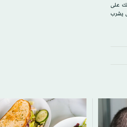
لك على
ص يشرب