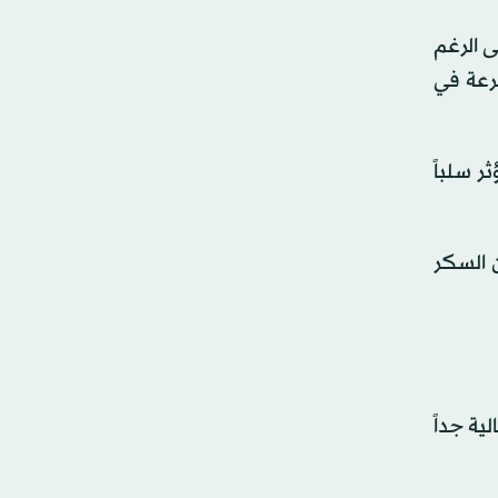
ى الرغم
رعة في
ا يؤثر سلباً
 السكر
ة جداً