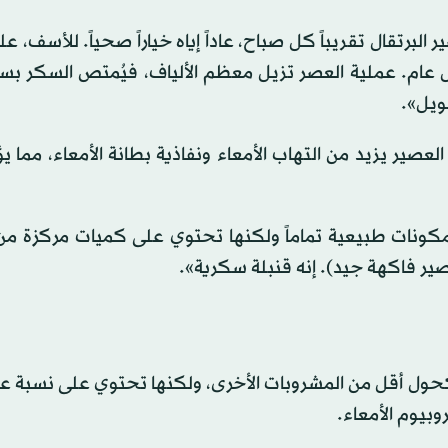
برتقال تقريباً كل صباح، عاداً إياه خياراً صحياً. للأسف، عل
 عام. عملية العصر تزيل معظم الألياف، فيُمتص السكر بس
ويل».
اسة نُشرت عام 2025 في مجلة «Nutrients» أن العصير يزيد من التهاب الأمعاء ونفاذية بطانة الأمعاء، مم
بمكونات طبيعية تماماً ولكنها تحتوي على كميات مركزة من
صير فاكهة جيد). إنه قنبلة سكرية».
ول أقل من المشروبات الأخرى، ولكنها تحتوي على نسبة عالي
بيوم الأمعاء.