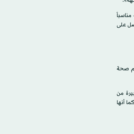
كهة».
ناسباً
حصل على
عم صحة
يرة من
ا أنها