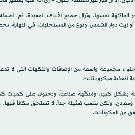
الألبان. إلا أن مور غير مقتنعة. تقول: «أرى أنه أشبه بعصير فا
فاكهة نفسها، وتُزال جميع الألياف المفيدة. ثم، لجعله م
ت أو زيت دوار الشمس، ونوع من المستحلبات. في النهاية، ن
احتواء مجموعة واسعة من الإضافات والنكهات التي لا تد
حية لتغذية ميكروباتك».
لَجة بشكل كبير، ومُنكّهة صناعياً، وتحتوي على كميات كب
ومعادن، ولكن بنسب ضئيلة جداً، لا تستحق مكاناً فيها. كم
قق من المكونات».