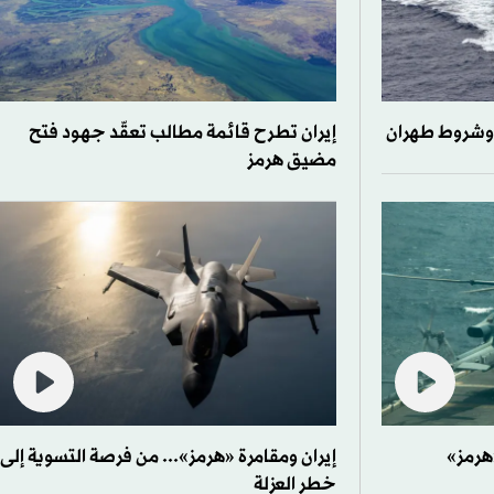
 وشروط طهران
إيران تطرح قائمة مطالب تعقّد جهود فتح
مضيق هرمز
هرمز»
إيران ومقامرة «هرمز»... من فرصة التسوية إلى
خطر العزلة