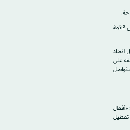
حة.
ى قائمة
 اتحاد
يقه على
 ستواصل
 «أفعال
 تعطيل