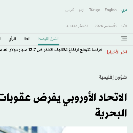
عربي
English
Türkçe
اردو
فارسى
الأحد,
9 أغسطس 2026
-
25 صفَر 1448 هـ
الشرق الأوسط​
العالم
الرأي
ا
فرنسا تتوقع ارتفاع تكاليف الاقتراض 12.7 مليار دولار العام الحالي
آخر الأخبار
شؤون إقليمية
الاتحاد الأوروبي يفرض عقوبات 
البحرية