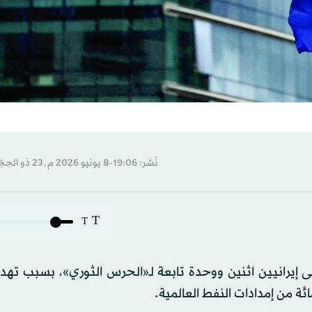
نُشر: 19:06-8 يونيو 2026 م ـ 23 ذو الحِجّة 1447 هـ
T
T
لى إيرانيين اثنين ووحدة تابعة لـ«الحرس الثوري»، بسبب تهد