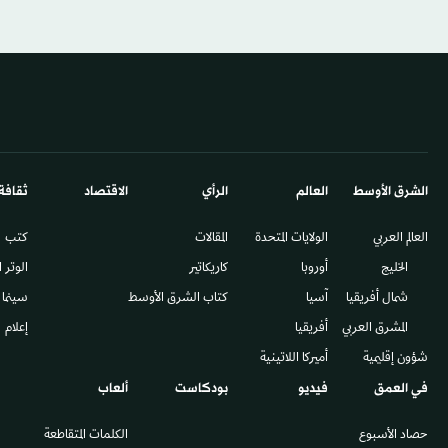
الشرق الأوسط​
العالم
الرأي
الاقتصاد
ثقافة
العالم العربي
الولايات المتحدة
المقالات
كتب
الخليج
أوروبا
كاريكاتير
الوتر 
شمال أفريقيا
آسيا
كتاب الشرق الأوسط
سينما
المشرق العربي
أفريقيا
إعلام
شؤون إقليمية
أميركا اللاتينية
في العمق
فيديو
بودكاست
ألعاب
حصاد الأسبوع
الكلمات المتقاطعة