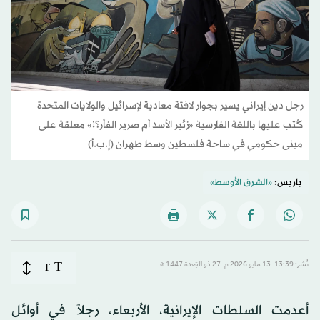
رجل دين إيراني يسير بجوار لافتة معادية لإسرائيل والولايات المتحدة
كُتب عليها باللغة الفارسية «زئير الأسد أم صرير الفأر؟!» معلقة على
مبنى حكومي في ساحة فلسطين وسط طهران (إ.ب.أ)
باريس:
«الشرق الأوسط»
T
نُشر: 13:39-13 مايو 2026 م ـ 27 ذو القِعدة 1447 هـ
T
أعدمت السلطات الإيرانية، الأربعاء، رجلاً في أوائل