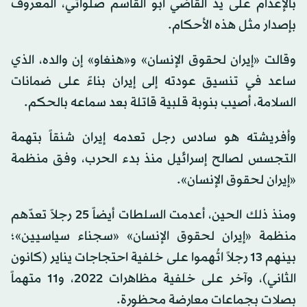
بالإعدام على يد القاضي أبو القاسم صلواتي، المعروف
بإصدار مثل هذه الأحكام.
وقالت «إيران لحقوق الإنسان» و«هنغاو» إن والده، الذي
ساعد في تنسيق عودته إلى إيران بناءً على ضمانات
السلامة، أصيب بنوبة قلبية قاتلة بعد سماعه بالحكم.
وأفريشته هو سادس رجل تعدمه إيران شنقاً بتهمة
التجسس لصالح إسرائيل منذ بدء الحرب، وفق منظمة
«إيران لحقوق الإنسان».
ومنذ ذلك الحين، أعدمت السلطات أيضاً 25 رجلاً تعدّهم
منظمة «إيران لحقوق الإنسان» «سجناء سياسيين»؛
بينهم 13 رجلاً اتُهموا على خلفية احتجاجات يناير (كانون
الثاني)، وآخر على خلفية مظاهرات 2022، و11 متهماً
بصلات بجماعات معارضة محظورة.