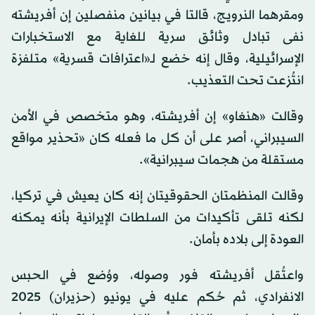
ومقرهما النرويج، قالتا في بيانين منفصلين إن أفريشته
نفى تبادل وثائق سرية للغاية مع الاستخبارات
الإسرائيلية، وقال إنه خضع لـ«اعترافات قسرية» متلفزة
انتُزعت تحت التعذيب.
وقالت «هنغاو» إن أفريشته، وهو متخصص في الأمن
السيبراني، أصر على أن كل ما فعله كان «تحذير مواقع
مستقلة من هجمات سيبرانية».
وقالت المنظمتان الحقوقيتان إنه كان يعيش في تركيا،
لكنه تلقى تأكيدات من السلطات الإيرانية بأنه يمكنه
العودة إلى بلاده بأمان.
واعتُقل أفريشته فور وصوله، ووُضع في الحبس
الانفرادي، ثم حُكم عليه في يونيو (حزيران) 2025