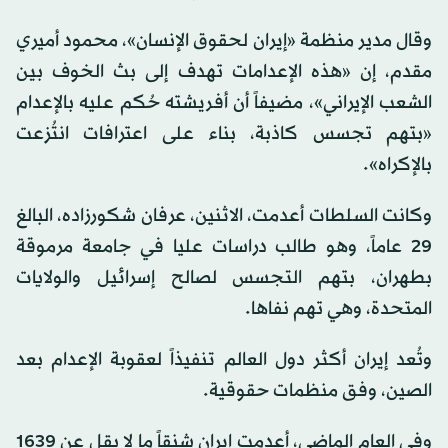
وقال مدير منظمة «إيران لحقوق الإنسان»، محمود أميري
مقدم، إن «هذه الإعدامات تهدف إلى بث الخوف بين
الشعب الإيراني»، مضيفاً أن أفريشته حُكم عليه بالإعدام
«بتهم تجسس كاذبة، بناء على اعترافات انتُزعت
بالإكراه».
وكانت السلطات أعدمت، الاثنين، عرفان شكورزاده، البالغ
29 عاماً، وهو طالب دراسات عليا في جامعة مرموقة
بطهران، بتهم التجسس لصالح إسرائيل والولايات
المتحدة، وهي تهم نفاها.
وتُعد إيران أكثر دول العالم تنفيذاً لعقوبة الإعدام بعد
الصين، وفق منظمات حقوقية.
وفي العام الماضي، أعدمت إيران شنقاً ما لا يقل عن 1639