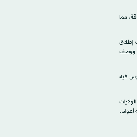
ة، مما
ف إطلاق
ا. ووصف
رس فيه
لولايات