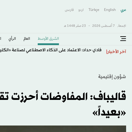
عربي
English
Türkçe
اردو
فارسى
الجمعة,
7 أغسطس 2026
-
23 صفَر 1448 هـ
الشرق الأوسط​
العالم
الرأي
ا
فادي حداد: الاعتماد على الذكاء الاصطناعي لصناعة «الكل
آخر الأخبار
شؤون إقليمية
قاليباف: المفاوضات أحرزت تقدما
«بعيداً»