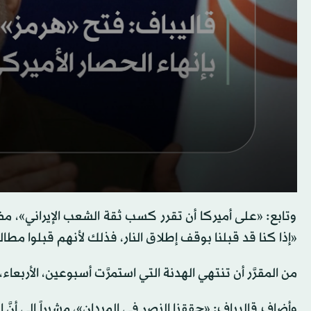
وتابع: «على أميركا أن تقرر كسب ثقة الشعب الإيراني»، مض
«إذا كنا قد قبلنا بوقف إطلاق النار، فذلك لأنهم قبلوا مطالب
من المقرَّر أن تنتهي الهدنة التي استمرَّت أسبوعين، الأربعاء،
وأضاف قاليباف: «حققنا النصر في الميدان»، مشيراً إلى أنَّ