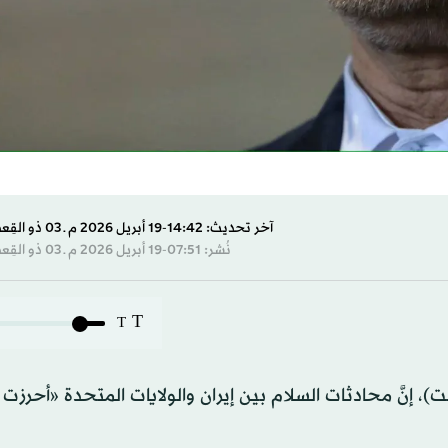
آخر تحديث: 14:42-19 أبريل 2026 م ـ 03 ذو القِعدة 1447 هـ
نُشر: 07:51-19 أبريل 2026 م ـ 03 ذو القِعدة 1447 هـ
T
T
)، إنَّ محادثات السلام بين إيران والولايات المتحدة «أحرزت ت