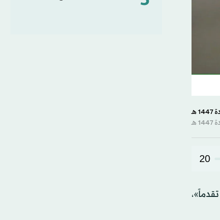
5
20
قدماً»،