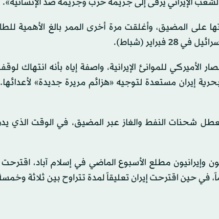
شعب الإيراني يرقى إلى جريمة حرب وجريمة ضد الإنسانية».
على المضيق، وأغلقت مرة أخرى الممر بالغ الأهمية للطاق
براير (شباط).
ر الأميركي للموانئ الإيرانية، واصفة إياه بأنه انتهاك لوق
ن بحرية إيران مستعدة لتوجيه «هزائم مريرة جديدة» لأعدائه
تعطل شحنات النفط والغاز عبر المضيق، في الوقت الذي ‌يد
 وإيرانيون مطلع الأسبوع الماضي في إسلام آباد، اقترحت ا