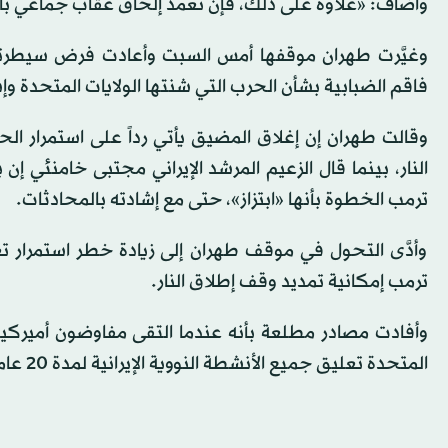
وأضاف: «علاوة على ذلك، فإن تعمد إلحاق عقاب جماعي بال
وغيَّرت طهران موقفها أمس السبت وأعادت فرض سيطرتها 
فاقم الضبابية بشأن الحرب التي شنتها الولايات المتحدة وإسرائيل في 28 ف
وقالت طهران إن إغلاق المضيق يأتي رداً على استمرار الحصا
النار، بينما قال الزعيم المرشد الإيراني مجتبى خامنئي إ
ترمب الخطوة بأنها «ابتزاز»، حتى مع إشادته بالمحادثات.
وأدَّى التحول في موقف طهران إلى زيادة خطر استمرار 
ترمب إمكانية تمديد وقف إطلاق النار.
وأفادت مصادر مطلعة بأنه عندما التقى مفاوضون أميركيون
المتحدة تعليق جميع الأنشطة النووية الإيرانية ⁠لمدة 20 عاماً، في حين ⁠اقترحت إيران تعليقاً لمدة تتراوح بين ثلاثة وخمسة أعوام.