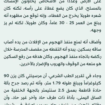
على الأرض وعدداً من الأشخاص يحاولون الإمساك
بالمسلح، الذي كان يضع غطاءً على رأسه، لكنه كان
شعره طويلاً يخرج من الغطاء، وإنه توقع من مظهره أنه
يبلغ من العمر 25 - 30 عاماً، وكان طويلاً، لكنه لم يرَ
وجهه.
وأضاف أنه لمنع منفذ الهجوم من الإفلات من يده أصاب
ساقه بسكين، يبدو أنه التقطه من مقصف المدرسة خلال
ركضه باتجاه منفذ الهجوم، وكان هدفه من رفع السكين
هو منعه من الوقوف والهروب والإضرار بالآخرين.
وجاء في تقرير الطب الشرعي، أن مرسينلي كان يزن 90
كيلوغراماً ويبلغ طوله 1.79 متر، وأنه تم رصد جرح بآلة
حادة قاطعة بعمق 2.5 سنتيمتر بالجهة الخلفية من
الساق اليمنى، بأداة ذات طرف حاد وآخر غير حاد، وأن
وفاته نتجت من نزيف حاد بسبب إصابة في شريان