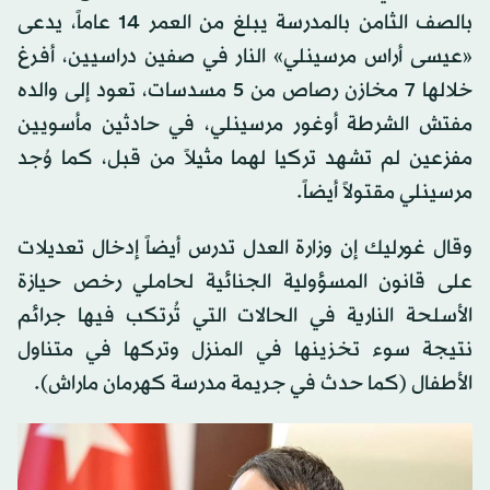
بالصف الثامن بالمدرسة يبلغ من العمر 14 عاماً، يدعى
«عيسى أراس مرسينلي» النار في صفين دراسيين، أفرغ
خلالها 7 مخازن رصاص من 5 مسدسات، تعود إلى والده
مفتش الشرطة أوغور مرسينلي، في حادثين مأسويين
مفزعين لم تشهد تركيا لهما مثيلاً من قبل، كما وُجد
مرسينلي مقتولاً أيضاً.
وقال غورليك إن وزارة العدل تدرس أيضاً إدخال تعديلات
على قانون المسؤولية الجنائية لحاملي رخص حيازة
الأسلحة النارية في الحالات التي تُرتكب فيها جرائم
نتيجة سوء تخزينها في المنزل وتركها في متناول
الأطفال (كما حدث في جريمة مدرسة كهرمان ماراش).