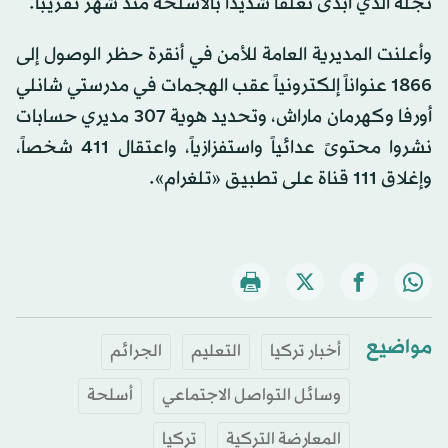
نجله الذي أبدى تعلقاً شديداً بالأسلحة منذ شهر تقريباً.
وأعلنت المديرية العامة للأمن في أنقرة حظر الوصول إلى
1866 عنواناً إلكترونياً عقب الهجمات في مدرستي شانلي
أورفا وكهرمان ماراش، وتحديد هوية 307 مديري حسابات
نشروا محتوىً عدائياً واستفزازياً، واعتقال 411 شخصاً،
وإغلاق 111 قناة على تطبيق «تلغرام».
مواضيع
أخبار تركيا
التعليم
الجرائم
وسائل التواصل الاجتماعي
أسلحة
المعارضة التركية
تركيا