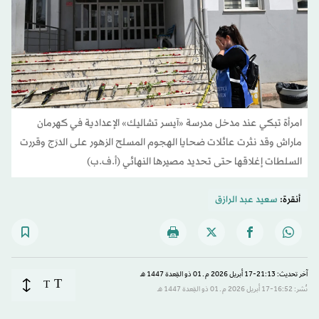
امرأة تبكي عند مدخل مدرسة «آيسر تشاليك» الإعدادية في كهرمان
ماراش وقد نثرت عائلات ضحايا الهجوم المسلح الزهور على الدرَج وقررت
السلطات إغلاقها حتى تحديد مصيرها النهائي (أ.ف.ب)
أنقرة:
سعيد عبد الرازق
آخر تحديث: 21:13-17 أبريل 2026 م ـ 01 ذو القِعدة 1447 هـ
T
T
نُشر: 16:52-17 أبريل 2026 م ـ 01 ذو القِعدة 1447 هـ