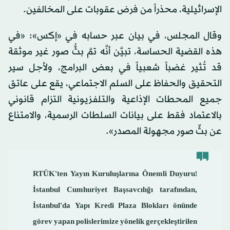
الإسرائيلية، محذراً من فرض عقوبات على المخالفين.
وقال المجلس، في بيان عبر حسابه في «إكس»: «في
هذه القضية الحساسة، تبيَّن أنَّه تمَّ بثُّ صور غير موثقة
قد تُثير غضباً شعبياً في بعض البرامج، ولأجل سير
التحقيق والحفاظ على السلم الاجتماعي، يقع على عاتق
جميع المحطات الإذاعية والتلفزيونية التزام قانوني
بالاعتماد فقط على بيانات السلطات الرسمية، والامتناع
عن بثِّ صور مجهولة المصدر».
RTÜK’ten Yayın Kuruluşlarına Önemli Duyuru!
İstanbul Cumhuriyet Başsavcılığı tarafından,
İstanbul’da Yapı Kredi Plaza Blokları önünde
görev yapan polislerimize yönelik gerçekleştirilen