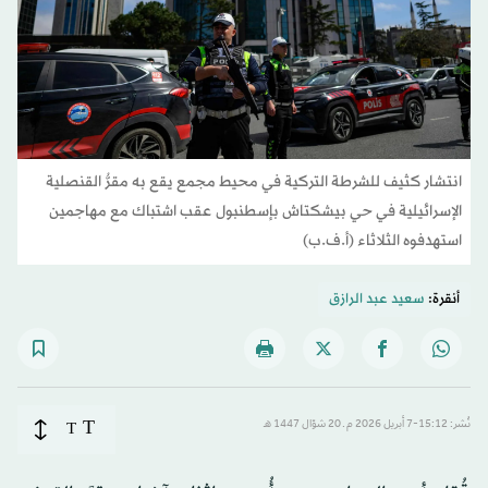
انتشار كثيف للشرطة التركية في محيط مجمع يقع به مقرُّ القنصلية
الإسرائيلية في حي بيشكتاش بإسطنبول عقب اشتباك مع مهاجمين
استهدفوه الثلاثاء (أ.ف.ب)
أنقرة:
سعيد عبد الرازق
T
نُشر: 15:12-7 أبريل 2026 م ـ 20 شوّال 1447 هـ
T