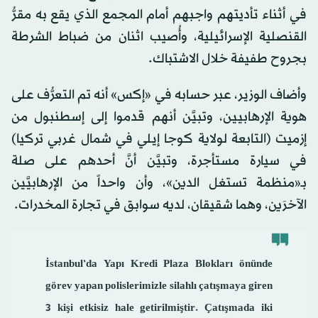
في أثناء تأديتهم واجبهم أمام المجمع الذي يقع به مقرُّ
القنصلية الإسرائيلية، وأُصيب اثنان من ضباط الشرطة
بجروح طفيفة خلال الاشتباك.
وأضاف الوزير، عبر حسابه في «إكس» أنه تم التعرُّف على
هوية الإرهابيين، وتبيَّن أنهم قدموا إلى إسطنبول من
إزميت (التابعة لولاية كوجا إيلي في شمال غربي تركيا)
في سيارة مستأجرة، وتبيَّن أنَّ أحدهم على صلة
بـ«منظمة تستغل الدين»، وأن واحداً من الإرهابيَّين
الآخرَين، وهما شقيقان، لديه سوابق في تجارة المخدرات.
İstanbul’da Yapı Kredi Plaza Blokları önünde
görev yapan polislerimizle silahlı çatışmaya giren
3 kişi etkisiz hale getirilmiştir. Çatışmada iki