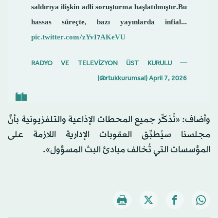
saldırıya ilişkin adli soruşturma başlatılmıştır.Bu
hassas süreçte, bazı yayınlarda infial...
pic.twitter.com/zYvI7AKeVU
— RADYO VE TELEVİZYON ÜST KURULU
(@rtukkurumsal)
April 7, 2026
وأضاف: «نُذكِّر جميع المحطات الإذاعية والتلفزيونية بأنَّ
مجلسنا سيُطبِّق العقوبات الإدارية اللازمة على
المؤسسات التي تُخالف مبادئ البث المسؤول».