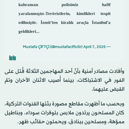
kahraman polisimiz hafif
yaralanmıştır.Teröristlerin, kimlikleri tespit
edilmiştir. İzmit’ten kiralık araçla İstanbul’a
geldikleri...
April 7, 2026
— Mustafa ÇİFTÇİ (@mustafaciftcitr)
وأفادت مصادر أمنية بأنَّ أحد المهاجمين الثلاثة قُتل على
الفور في الاشتباكات، بينما أُصيب الاثنان الآخران وتمَّ
القبض عليهما.
وبحسب ما أظهرت مقاطع مصورة بثتها القنوات التركية،
كان المسلحون يرتدون ملابس بلوفرات سوداء، وبناطيل
مموَّهة، ومسلحين ببنادق، ويحملون حقائب ظهر.