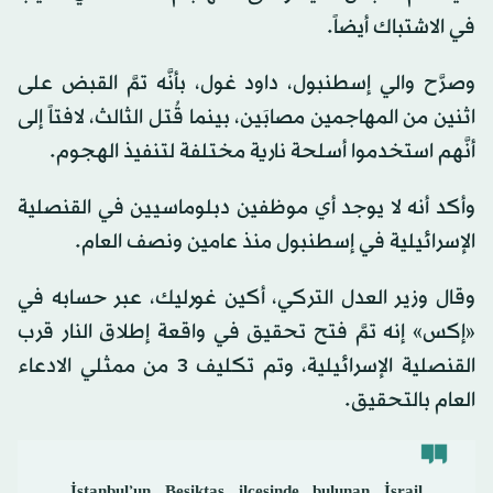
في الاشتباك أيضاً.
وصرَّح والي إسطنبول، داود غول، بأنَّه تمَّ القبض على
اثنين من المهاجمين مصابَين، بينما قُتل الثالث، لافتاً إلى
أنَّهم استخدموا أسلحة نارية مختلفة لتنفيذ الهجوم.
وأكد أنه لا يوجد أي موظفين دبلوماسيين في القنصلية
الإسرائيلية في إسطنبول منذ عامين ونصف العام.
وقال وزير العدل التركي، أكين غورليك، عبر حسابه في
«إكس» إنه تمَّ فتح تحقيق في واقعة إطلاق النار قرب
القنصلية الإسرائيلية، وتم تكليف 3 من ممثلي الادعاء
العام بالتحقيق.
İstanbul’un Beşiktaş ilçesinde bulunan İsrail