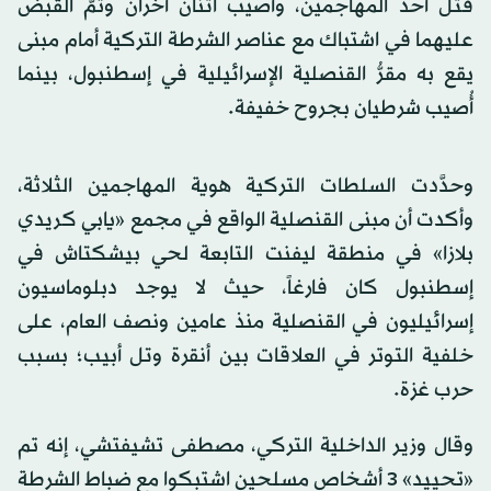
قُتل أحد المهاجمين، وأُصيب اثنان آخران وتمَّ القبض
عليهما في اشتباك مع عناصر الشرطة التركية أمام مبنى
يقع به مقرُّ القنصلية الإسرائيلية في إسطنبول، بينما
أُصيب شرطيان بجروح خفيفة.
وحدَّدت السلطات التركية هوية المهاجمين الثلاثة،
وأكدت أن مبنى القنصلية الواقع في مجمع «يابي كريدي
بلازا» في منطقة ليفنت التابعة لحي بيشكتاش في
إسطنبول كان فارغاً، حيث لا يوجد دبلوماسيون
إسرائيليون في القنصلية منذ عامين ونصف العام، على
خلفية التوتر في العلاقات بين أنقرة وتل أبيب؛ بسبب
حرب غزة.
وقال وزير الداخلية التركي، ‌مصطفى ‌تشيفتشي، إنه تم
«تحييد» 3 أشخاص مسلحين اشتبكوا مع ضباط الشرطة