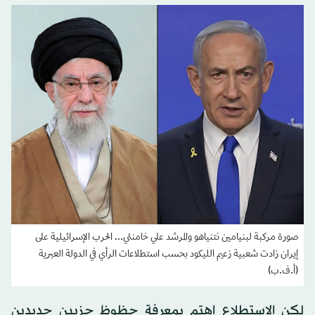
صورة مركبة لبنيامين نتنياهو والمرشد علي خامنئي... الحرب الإسرائيلية على
إيران زادت شعبية زعيم الليكود بحسب استطلاعات الرأي في الدولة العبرية
(أ.ف.ب)
لكن الاستطلاع اهتم بمعرفة حظوظ حزبين جديدين