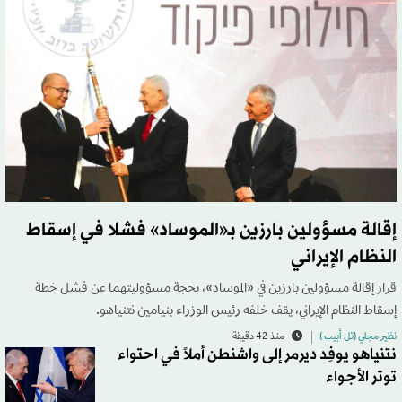
إقالة مسؤولين بارزين بـ«الموساد» فشلا في إسقاط
النظام الإيراني
قرار إقالة مسؤولين بارزين في «الموساد»، بحجة مسؤوليتهما عن فشل خطة
إسقاط النظام الإيراني، يقف خلفه رئيس الوزراء بنيامين نتنياهو.
نظير مجلي (تل أبيب )
منذ 42 دقيقة
نتنياهو يوفِد ديرمر إلى واشنطن أملاً في احتواء
توتر الأجواء