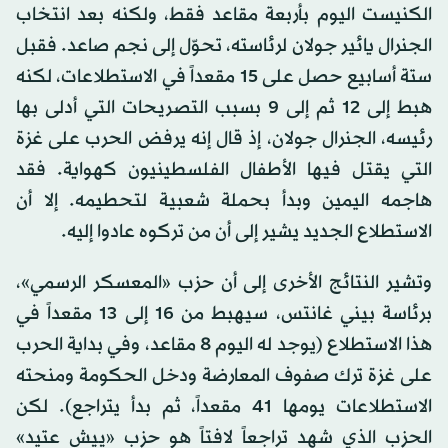
الكنيست اليوم بأربعة مقاعد فقط، ولكنه بعد انتخاب
الجنرال يائير جولان لرئاسته، تحوّل إلى نجم صاعد. فقبل
ستة أسابيع حصل على 15 مقعداً في الاستطلاعات، لكنه
هبط إلى 12 ثم إلى 9 بسبب التصريحات التي أدلى بها
رئيسه، الجنرال جولان، إذ قال إنه يرفض الحرب على غزة
التي يقتل فيها الأطفال الفلسطينيون كهواية. فقد
هاجمه اليمين وبدأ بحملة شعبية لتحطيمه. إلا أن
الاستطلاع الجديد يشير إلى أن من تركوه عادوا إليه.
وتشير النتائج الأخرى إلى أن حزب «المعسكر الرسمي»،
برئاسة بيني غانتس، سيهبط من 16 إلى 13 مقعداً في
هذا الاستطلاع (يوجد له اليوم 8 مقاعد، وفي بداية الحرب
على غزة ترك صفوف المعارضة ودخل الحكومة ومنحته
الاستطلاعات يومها 41 مقعداً، ثم بدأ يتراجع). لكن
الحزب الذي شهد تراجعاً لافتاً هو حزب «ييش عتيد»