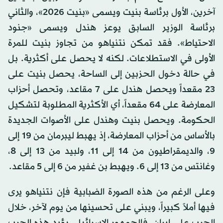
آخرين، الأول برئاسة بنيت ويسمى «بنيت 2026»، والثاني
برئاسة الوزير السابق يوعز هندل ويسمى «جنود
الاحتياط». فقد تمكن نتنياهو من تجاوز بنيت للمرة
الأولى في الاستطلاعات. لكنه لا يحصل على أكثرية. بل
في حالة دخول الحزبين إلى الساحة، يحصل بنيت على
23 مقعداً ويحصل هندل على 7 مقاعد، وتحصل أحزاب
المعارضة على 64 مقعداً، أي الأكثرية المطلوبة لتشكيل
الحكومة. ويحصل بنيت وهندل على الأصوات الجديدة
بالأساس من أحزاب المعارضة، إذ يهبط ليبرمان من 19 إلى
9، والديمقراطيون من 14 إلى 11، ولبيد من 13 إلى 8،
وغانتس من 13 إلى 6. ويهبط بن غفير من 6 إلى 5 مقاعد.
وعلى الرغم من هذه الصورة الضبابية فإن نتنياهو يرى
فيها أملاً كبيراً، ويبني على تحسينها من يوم لآخر، خلال