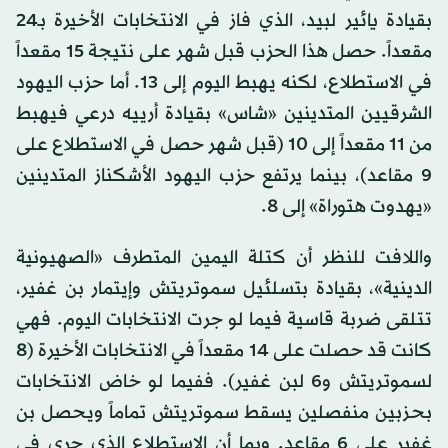
بقيادة يائير لبيد، الذي فاز في الانتخابات الأخيرة بـ24
مقعداً. حصل هذا الحزب قبل شهر على نتيجة 15 مقعداً
في الاستطلاع، لكنه يهبط اليوم إلى 13. أما حزب اليهود
الشرقيين المتدينين «شاس» بقيادة أرييه درعي فيهبط
من 11 مقعداً إلى 10 (قبل شهر حصل في الاستطلاع على
9 مقاعد)، بينما يرتفع حزب اليهود الأشكناز المتدينين
«يهدوت هتوراة» إلى 8.
واللافت للنظر أن كتلة اليمين المتطرف «الصهيونية
الدينية»، بقيادة بتسلئيل سموتريتش وإيتمار بن غفير،
تتلقى ضربة قاسية فيما لو جرت الانتخابات اليوم. فهي
كانت قد حصلت على 14 مقعداً في الانتخابات الأخيرة (8
لسموتريتش و6 لبن غفير). ففيما لو خاض الانتخابات
بحزبين منفصلين يسقط سموتريتش تماماً ويحصل بن
غفير على 6 مقاعد. وبما أن الاستطلاع الذي جرى في