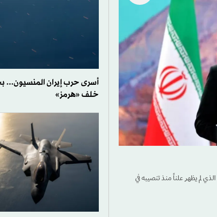
أسرى حرب إيران المنسيون... بح
خلف «هرمز»
ذي لم يظهر علناً منذ تنصيبه في