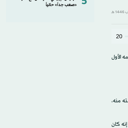
5
«صعب جداً» حالياً
20
ه الأول
ه منه،
إنه كان