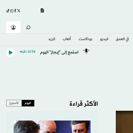
في العمق
فيديو
بودكاست
ألعاب
المزيد
استمع إلى "إيجاز" اليوم
12:34 دقيقه
الأكثر قراءة
اليوم
الأسبوع