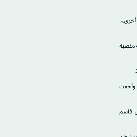
 أخرى».
 في الخارجية الأميركية أواخر 2018، لكنه ترك منصبه
، وأخفت
ل قاسم
ران «لم