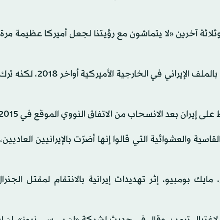
ثلاثة آخرين «لا يتماشون مع رؤيتنا لجعل أميركا عظيمة مرة
وتولى هوك (56 عاماً) منصب المبعوث الأميركي المختص بالملف الإيراني
إيران بعد الانسحاب من الاتفاق النووي الموقع في 2015.
اسية والعشوائية التي قالوا إنها أضرّت بالإيرانيين العاديين
يك بومبيو، إثر تهديدات إيرانية بالانتقام لمقتل الجنرا
 لاغتيال ترمب. وقال في حديث لشبكة «إن بي سي نيوز»، إن إي