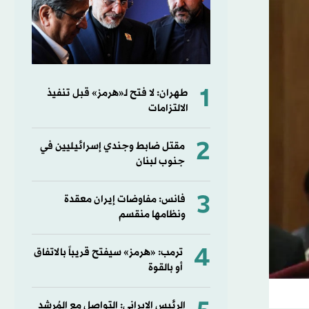
1
طهران: لا فتح لـ«هرمز» قبل تنفيذ
الالتزامات
2
مقتل ضابط وجندي إسرائيليين في
جنوب لبنان
3
فانس: مفاوضات إيران معقدة
ونظامها منقسم
4
ترمب: «هرمز» سيفتح قريباً بالاتفاق
أو بالقوة
الرئيس الإيراني: التواصل مع المُرشد