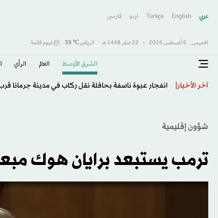
عربي
English
Türkçe
اردو
فارسى
الخميس,
6 أغسطس 2026
-
22 صفَر 1448 هـ
الرياض
℃
39
غيوم قاتمة
الشرق الأوسط​
العالم
الرأي
ا
المزاد الدولي لمزارع الصقور في الرياض: ساحة تنافس عال
آخر الأخبار
شؤون إقليمية
ترمب يستبعد برايان هوك مبعوث