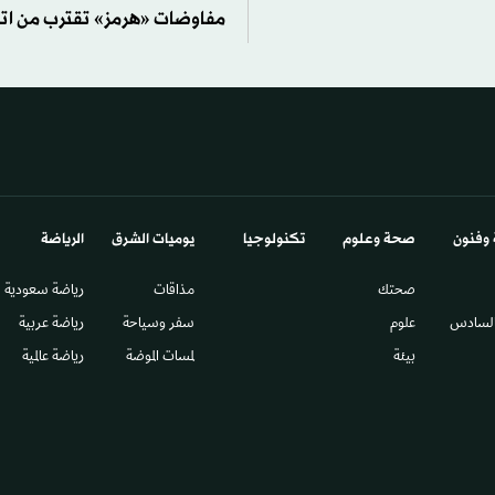
مفاوضات «هرمز» تقترب من ات
 وفنون
صحة وعلوم
تكنولوجيا
يوميات الشرق​
الرياضة
صحتك
مذاقات
رياضة سعودية
السادس​
علوم
سفر وسياحة
رياضة عربية
بيئة
لمسات الموضة
رياضة عالمية