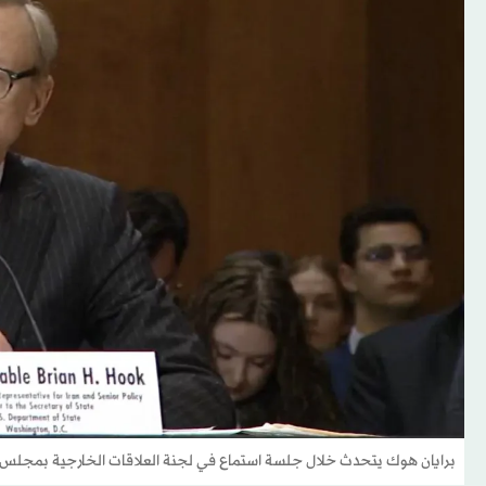
برايان هوك يتحدث خلال جلسة استماع في لجنة العلاقات الخارجية بمجلس الشيوخ الأمير