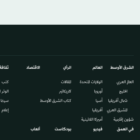
الشرق الأوسط​
العالم
الرأي
الاقتصاد
ثقافة
العالم العربي
الولايات المتحدة
المقالات
كتب
الخليج
أوروبا
كاريكاتير
الوتر 
شمال أفريقيا
آسيا
كتاب الشرق الأوسط
سينما
المشرق العربي
أفريقيا
إعلام
شؤون إقليمية
أميركا اللاتينية
في العمق
فيديو
بودكاست
ألعاب