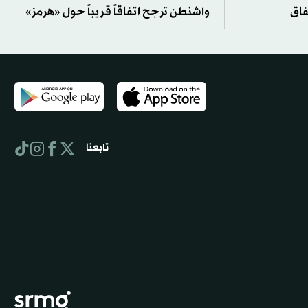
فاق
واشنطن ترجح اتفاقاً قريباً حول «هرمز»
تابعنا