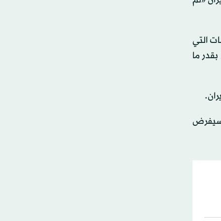
ات التي
بقدر ما
ران.
ن سيفرض