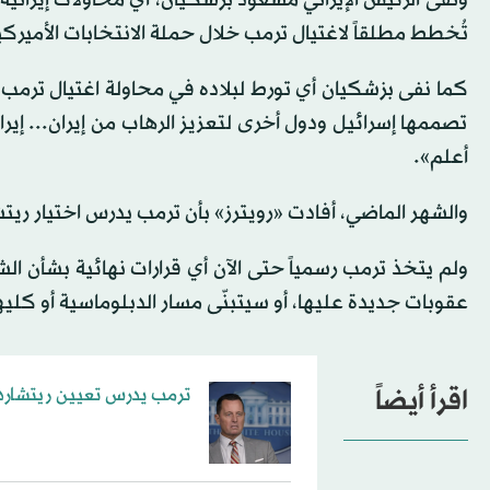
تُخطط مطلقاً لاغتيال ترمب خلال حملة الانتخابات الأميرك
كما نفى بزشكيان أي تورط لبلاده في محاولة اغتيال ترمب
تصممها إسرائيل ودول أخرى لتعزيز الرهاب من إيران... إيرا
أعلم».
والشهر الماضي، أفادت «رويترز» بأن ترمب يدرس اختيار ريتش
ولم يتخذ ترمب رسمياً حتى الآن أي قرارات نهائية بشأن ال
عقوبات جديدة عليها، أو سيتبنّى مسار الدبلوماسية أو كلي
اقرأ أيضاً
ترمب يدرس تعيين ريتشارد غ