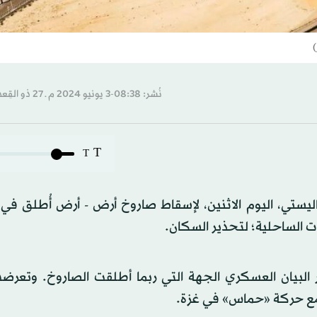
)
نُشر: 08:38-3 يونيو 2024 م ـ 27 ذو القِعدة 1445 هـ
T
T
باليستي، اليوم الاثنين، لإسقاط صاروخ أرض - أرض أُطلق ف
ات الساحلية؛ لتحذير السكان.
ر البيان العسكري الجهة التي ربما أطلقت الصاروخ. وتعرض
 مع حركة «حماس» في غزة.