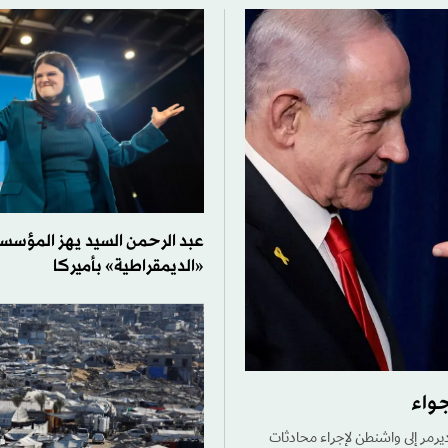
عبد الرحمن السيد يهز المؤسس
«الديمقراطية» بأميركا
جواء
ديرمر إلى واشنطن لإجراء محادثات