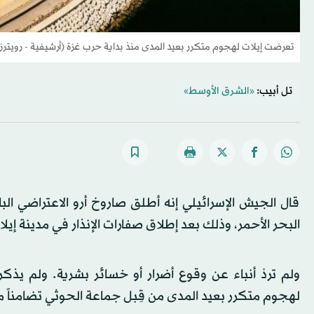
تعرضت إيلات لهجوم متكرر بعيد المدى منذ بداية حرب غزة (أرشيفية - رويترز
تل أبيب:
«الشرق الأوسط»
قال الجيش الإسرائيلي إنه أطلق صاروخ أرو الاعتراضي ال
البحر الأحمر، وذلك بعد إطلاق صفارات الإنذار في مدينة إيل
ولم تردْ أنباء عن وقوع أضرار أو خسائر بشرية. ولم يذك
لهجوم متكرر بعيد المدى من قِبل جماعة الحوثي تضامناً