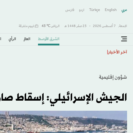
عربي
English
Türkçe
اردو
فارسى
الجمعة,
7 أغسطس 2026
-
23 صفَر 1448 هـ
الرياض
℃
43
غيوم متفرقة
الشرق الأوسط​
العالم
الرأي
ا
«نيكي» يغلق على انخفاض مع تراجع أسهم الذكاء الاصطن
آخر الأخبار
شؤون إقليمية
الجيش الإسرائيلي: إسقاط صار