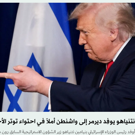
نتنياهو يوفِد ديرمر إلى واشنطن أملاً في احتواء توتر الأ
أوفد رئيس الوزراء الإسرائيلي بنيامين نتنياهو زير الشؤون الاستراتيجية السابق رون 