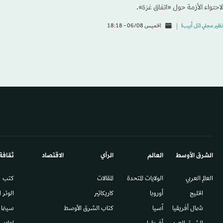
لاحتواء الأزمة حول «اتفاق غزة».
نظير مجلي (تل أبيب)
الخميس 06/08 - 18:18
الشرق الأوسط​
العالم
الرأي
الاقتصاد
ثقافة
العالم العربي
الولايات المتحدة
المقالات
كتب
الخليج
أوروبا
كاريكاتير
الوتر 
شمال أفريقيا
آسيا
كتاب الشرق الأوسط
سينما