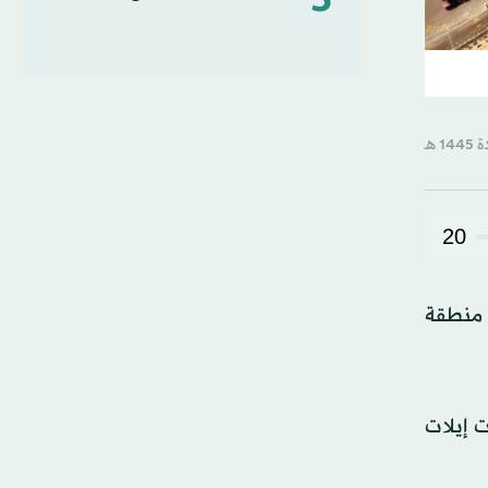
5
20
ي منطقة
ت إيلات