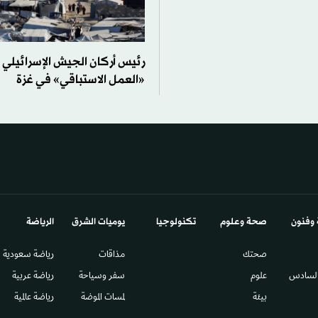
رئيس أركان الجيش الإسرائيلي
«العمل الاستباقي» في غزة
 وفنون
صحة وعلوم
تكنولوجيا
يوميات الشرق​
الرياضة
صحتك
مذاقات
رياضة سعودية
السادس​
علوم
سفر وسياحة
رياضة عربية
بيئة
لمسات الموضة
رياضة عالمية