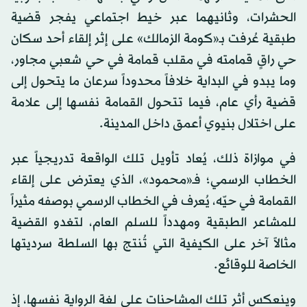
الحشرات، وثانيهما عبر خيط اجتماعي يفجر قضية
طبقية عُرفت بـ«كومة الزمالك» على إثر إلقاء أحد سكان
حي راقٍ قمامته في مقلب قمامة في حي شعبي مجاور،
وما يبدو في البداية خلافاً محدوداً سرعان ما يتحول إلى
قضية رأي عام، فيما تتحول القمامة نفسها إلى علامة
على اختلال بنيوي أعمق داخل المدينة.
في موازاة ذلك، يُعاد تأويل تلك الواقعة تدريجياً عبر
الخطاب الرسمي؛ فـ«محمود»، الذي يعترض على إلقاء
القمامة في حيّه، يُعرف في الخطاب الرسمي بوصفه مثيراً
للمشاعر الطبقية ومهدداً للسلم العام، لتغدو القضية
مثالاً آخر على الكيفية التي تُنتج بها السلطة سرديتها
الخاصة للوقائع.
وينعكس أثر تلك المشاحنات على لغة الرواية نفسها، إذ