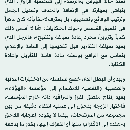
تمتد حالة الهوس بـ«الرصد» إلى شخصية الراوي، الذي
يتباهى بمهارته في الإضافة والحذف وتعديل الجمل
وترتيب الوقائع وتشذيبها، بل يعترف لاحقاً بأنه كان ماهراً
في تلفيق القصص وحوك الحكايات: «أنا لا أسمي ذلك
كذباً وتزويراً، مجرد إعادة صياغة وتنقيح»، فالرجل الذي
يعيد صياغة التقارير قبل تقديمها إلى العامة والإعلام،
يتعامل مع الواقع بوصفه مادة قابلة للتأويل وإعادة
الكتابة.
ويبدو أن البطل الذي خضع لسلسلة من الاختبارات البدنية
والعصبية والنفسية للانضمام إلى مؤسسة «الهؤلاء»،
يعيد إنتاج منطق الفرز والمراقبة ذاته خارج المؤسسة،
فاختيار الزوجة يتحوّل إلى عملية انتقاء دقيقة من بين
مجموعة من المرشحات، بينما لا يقوده إعجابه اللاحق
بـ«هند» إلى الاقتراب منها أو التعرّف إليها، بقدر ما يدفعه