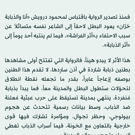
فمنذ تصدير الرواية باقتباس لمحمود درويش «أنا والذبابة
حُرّان» يعود البطل لاحقاً إلى الشاعِر نفسه متسائلاً عن
سبب الاحتفاء بـ«أثر الفراشة»، فيما لم ينتبه أحد يوماً إلى
«أثر الذبابة».
هذا الأثر لا يبدو هيناً، فالرواية التي تفتتح أولى مشاهدها
بطنين ذبابة شاردة في أذن سارِدها، لا تقدم هذا الطنين
بوصفه إزعاجاً عابراً، بقدر ما تجعله نقطة انطلاق
لتحوّلات ستطول البطل والمدينة معاً، فما يبدأ بذبابة
مُنفردة، ينتهي بمدينة تستيقظ على حرب عبثية مُعلنة
ضد الذباب، وسط بيانات رسمية تتحدث عن هجوم
بيولوجي، وحظر تجوال، ومؤامرة تشارك فيها قوى
خارجية بالتعاون مع الخونة، فيما أسراب الذباب تغطي