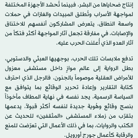
إنتاج ضحاياها من البشر، فبينما تُحشد الأجهزة المختلفة
لمواجهة الأسراب وتُطلق المبيدات والغازات في حملات
واسعة النطاق، يتعرض المشاركون أنفسهم للاختناق
والإصابات، في مفارقة تجعل آثار المواجهة أكثر فتكاً من
آثار العدو الذي أُعلنت الحرب عليه.
تدفع ملابسات تلك الحرب، بوجهيها العبثي والدستوبي،
بطل الرواية إلى عالم موازٍ داخل مستشفى معزول
للأمراض العقلية موصوماً بالجنون، فالرجل الذي احترف
كتابة التقارير وإعادة تحرير الوقائع بما يتوافق مع
السياسة الرسمية، يجد نفسه في نهاية المطاف مأخوذاً
بنسج وقائع وهُوية جديدة لنفسه أكثر قبولاً، يدعمها
بتقرّب من زملاء المستشفى «المثقفين» للحديث عن
الكتب والروايات، بما في ذلك الأعمال التي تعرّضت للمنع
والرقابة كأعمال جورج أورويل.