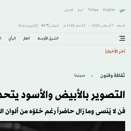
عربي
English
Türkçe
اردو
فارسى
الجمعة,
7 أغسطس 2026
-
23 صفَر 1448 هـ
الرياض
℃
44
غيوم متفرقة
الشرق الأوسط​
العالم
الرأي
ا
طفرة الذكاء الاصطناعي تدعم صادرات الصين
آخر الأخبار
ثقافة وفنون
سينما
التصوير بالأبيض والأسود يتحد
فن لا يُنسى وما زال حاضراً رغم خلوّه من ألوان ال