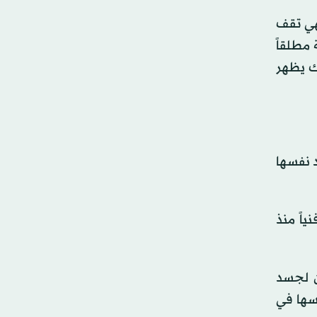
فهي تقف
مطلقاً
لك يظهر
د نفسها
اً منذ
ن لجسد
فسها في