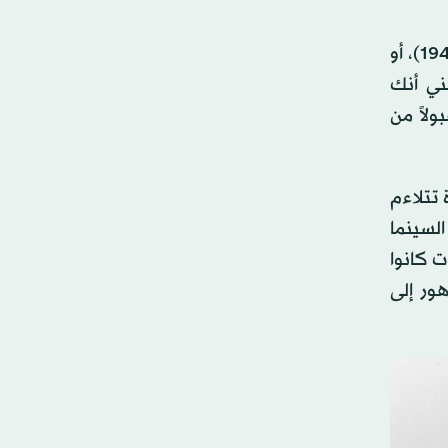
أن تشاهد «المواطن كاين» (Citizen Kane) لأورسن ويلز (1941)، أو «من الماضي» (Out of the Past) لجاك تورنور (1947)، أو
(1960)، ومئات سواها، يعني أنك
ولاً من
 تتلاءم
السينما
ت كانوا
هور إلى