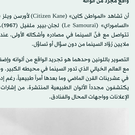
واقع مجرد من ألوانه
تتواصل مع فنِّ السينما في مصادره وأشكاله الأولى، عندما 
ملايين رُوَّاد السينما من دون سؤال أو تساؤل.
التصوير باللونين وحدهما هو تجريد الواقع من ألوانه وإضفا
مع العالم الخيالي الذي تدور السينما في محيطه الكبير. وقد 
في عشرينات القرن الماضي وما بعدها أمراً طبيعياً، رغم 
يكتشفون مجدداً الألوان الطبيعية المنتشرة، من إشارات ال
الإعلانات وواجهات المحال والفنادق.