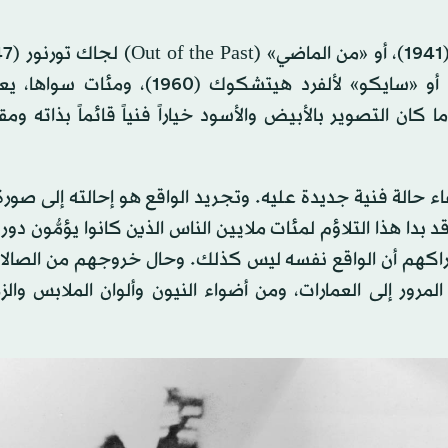
«الساموراي» (Le Samouraï) لجان-بيير ملفيل (1967)، أو «سايكو» لألفرد هيتشكوك 
كان التصوير بالأبيض والأسود خياراً فنياً قائماً بذاته ومقب
ء حالة فنية جديدة عليه. وتجريد الواقع هو إحالته إلى صورة
بدا هذا التلاؤم لمئات ملايين الناس الذين كانوا يؤمُّون دور 
إدراكهم أن الواقع نفسه ليس كذلك. وحال خروجهم من الصالا
مرور إلى العمارات، ومن أضواء النيون وألوان الملابس والز