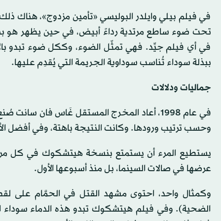
في فيلم بيلي وايلدر البوليسي «تأمين مزدوج»، هناك ذلك 
تحت ضوء ساطع مرتدية رداءً أبيض، في حين يظهر هو ببذ
في أي فيلم جيِّد. فهي تمثّل الضوء، وككل ضوء تبدو بالأ
ببذلة سوداء تُناسب سوداوية الجريمة التي يُقدِم عليها.
جماليات ودلالات
في عام 1998، أعاد المخرج المستقل غَاس فان سا
وحسب ترتيب ورودها. وكانت النتيجة باهتة، وفي أفضل الأ
يستطيع المرء أن يستمتع بنسخة هيتشكوك في كل مرة يش
عرضها في صالات السينما، بل منذ أسبوعها الأول.
وكمثال واحد، احتوى مشهد القتل في الحمَّام على لق
الضحية). وفي فيلم هيتشكوك تبدو هذه الدماء سوداء اللو