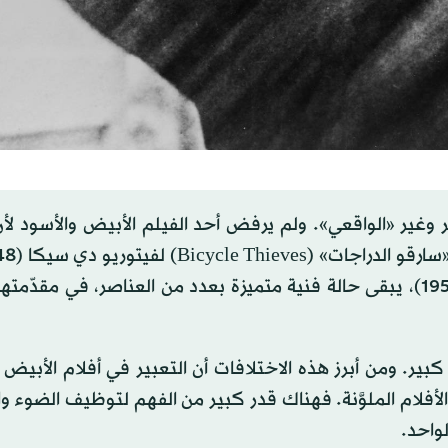
 وغير «الواقعي». ولم يرفض أحد الفيلم الأبيض والأسود لأن
خيالياً جامحاً مثل «تارانتولا» (Tarantula) لجاك أرنولد (1955)، يبقى حالة فنية متميزة بعدد من العناصر، في مق
كبير. ومن أبرز هذه الاختلافات أن التعبير في أفلام الأبيض 
لأفلام الملوَّنة. فهناك قدر كبير من الفهم لتوظيف الضوء و
لواحد.