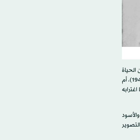
 الحياة
ليست كذلك. فالفيلم، سواء أكان واقعياً في قصته، مثل «سارقو الدراجات» (Bicycle Thieves) لفيتوريو دي سيكا (1948)، أم
دّمتها اغترابه
والأسود
التصوير