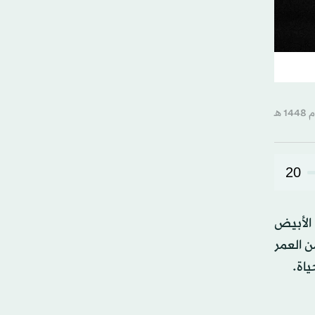
20
الأبيض
ن العمر
ياة.