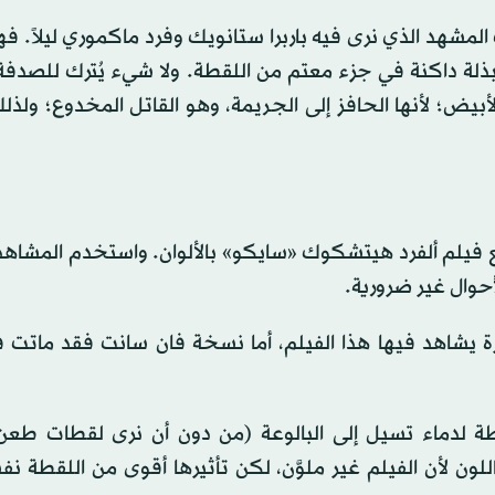
المشهد الذي نرى فيه باربرا ستانويك وفرد ماكموري ليلاً. 
لة داكنة في جزء معتم من اللقطة. ولا شيء يُترك للصدفة 
بيض؛ لأنها الحافز إلى الجريمة، وهو القاتل المخدوع؛ ولذ
نت صُنع فيلم ألفرد هيتشكوك «سايكو» بالألوان. واستخدم المشاه
حوال غير ضرورية.
اهد فيها هذا الفيلم، أما نسخة فان سانت فقد ماتت فني
طة لدماء تسيل إلى البالوعة (من دون أن نرى لقطات طع
ن لأن الفيلم غير ملوَّن، لكن تأثيرها أقوى من اللقطة ن