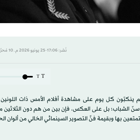
نُشر: 17:06-25 يونيو 2026 م ـ 10 مُحرَّم 1448 هـ
T
T
م ينكبّون كل يوم على مشاهدة أفلام الأمس ذات اللونين 
وا سنّ الشباب؛ بل على العكس، فإن بين من هم دون الثلاثين م
تمتعين بها وبقيمة فنِّ التصوير السينمائي الخالي من ألوان الح