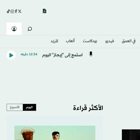
في العمق
فيديو
بودكاست
ألعاب
المزيد
استمع إلى "إيجاز" اليوم
12:34 دقيقه
الأكثر قراءة
اليوم
الأسبوع