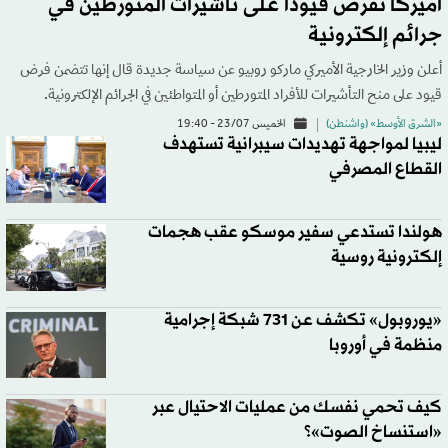
أميركا تفرض قيوداً على تأشيرات المتورطين في
جرائم إلكترونية
أعلن وزير الخارجية الأميركي ماركو روبيو عن سياسة ‌جديدة ‌قال إنها ‌تتضمن فرض
قيود على منح التأشيرات للأفراد المتورطين أو المتواطئين في الجرائم الإلكترونية.
«الشرق الأوسط» (واشنطن)
الخميس 23/07 - 19:40
ليبيا لمواجهة تهديدات سيبرانية تستهدف
القطاع المصرفي
هولندا تستدعي سفير موسكو عقب هجمات
إلكترونية روسية
«يوروبول» تكشف عن 731 شبكة إجرامية
منظمة في أوروبا
كيف تحمي نفسك من عمليات الاحتيال عبر
«استنساخ الصوت»؟