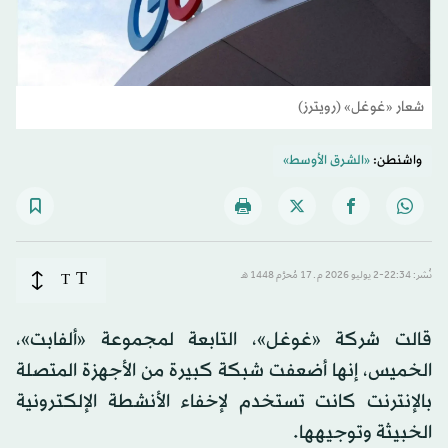
شعار «غوغل» (رويترز)
واشنطن:
«الشرق الأوسط»
T
نُشر: 22:34-2 يوليو 2026 م ـ 17 مُحرَّم 1448 هـ
T
قالت ‌شركة «غوغل»، التابعة لمجموعة «ألفابت»،
الخميس، إنها أضعفت شبكة كبيرة من الأجهزة المتصلة
بالإنترنت كانت ​تستخدم لإخفاء الأنشطة الإلكترونية
الخبيثة وتوجيهها.