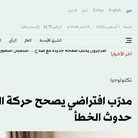
عربي
English
Türkçe
اردو
فارسى
الجمعة,
7 أغسطس 2026
-
23 صفَر 1448 هـ
الرياض
℃
32
سماء صافية
الشرق الأوسط​
العالم
الرأي
ا
طرابزون يكتب صفحة جديدة مع صلاح… استقبال أسطور
آخر الأخبار
تكنولوجيا
مدرّب افتراضي يصحح حركة ا
حدوث الخطأ