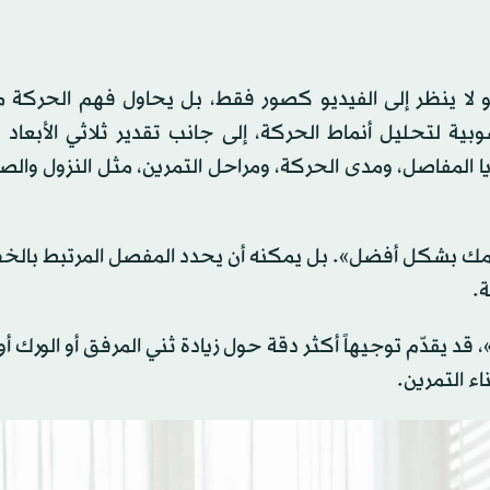
قنية؛ فهو لا ينظر إلى الفيديو كصور فقط، بل يحاول فهم الحركة م
بية لتحليل أنماط الحركة، إلى جانب تقدير ثلاثي الأبعاد
 المفاصل، ومدى الحركة، ومراحل التمرين، مثل النزول والص
مك بشكل أفضل». بل يمكنه أن يحدد المفصل المرتبط بالخط
ة.
قد يقدّم توجيهاً أكثر دقة حول زيادة ثني المرفق أو الورك أو 
ء التمرين.