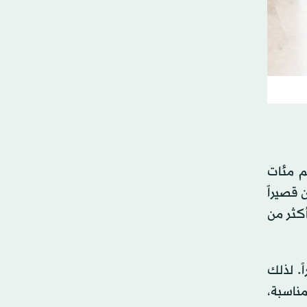
تُعرف باسم «Qualcomm Exercise Video Dataset»، وتضم مئات
 قصيراً
هاية، أضافوا أكثر من 2400 ملاحظة إلى أكثر من
ً. لذلك
مناسبة،