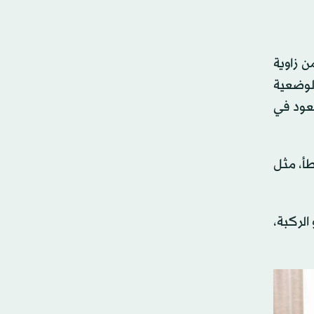
ن زاوية
 لوضعية
عود في
أ، مثل
الركبة،