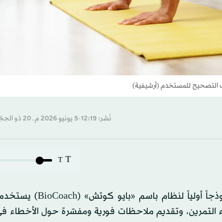
 التصحيح للمستخدم (أرشيفية)
نُشر: 12:19-5 يونيو 2026 م ـ 20 ذو الحِجّة 1447 هـ
T
T
طوَّر باحثون من جامعتي دريكسل وميشيغان ستيت نموذجاً أولياً ل
 التمرين، وتقديم ملاحظات فورية ومفسّرة حول الأخطاء في 