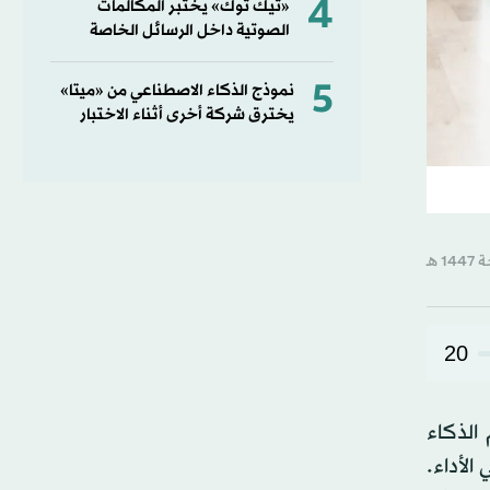
4
«تيك توك» يختبر المكالمات
الصوتية داخل الرسائل الخاصة
5
نموذج الذكاء الاصطناعي من «ميتا»
يخترق شركة أخرى أثناء الاختبار
20
نظام باسم «بايو كوتش» (BioCoach) يستخدم الذكاء
الأداء.