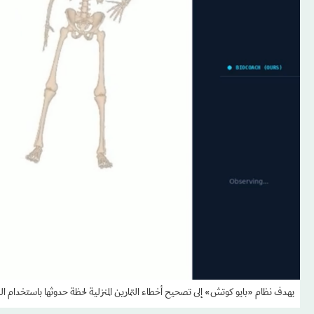
يهدف نظام «بايو كوتش» إلى تصحيح أخطاء التمارين المنزلية لحظة حدوثها باستخدام الذ