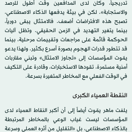
تدريجياً، وكان لدى المدافعين وقت أطول للرصد
والاستجابة». لكن في بيئة يدفعها الذكاء الاصطناعي،
تصبح هذه الافتراضات أضعف. فالامتثال يبقى دورياً،
بينما يتغير التهديد في الزمن الحقيقي. وتظل آليات
الحوكمة قائمة على مراجعات وتقييمات مرحلية، بينما
قد تتطور قدرات الهجوم بصورة أسرع بكثير. ولهذا يدعو
يمّوت المؤسسات إلى «تجاوز الامتثال» وتبني مقاربات
أمنية مستمرة، تقودها الاستخبارات، وقادرة على التكيف
في الوقت الفعلي مع المخاطر المتغيرة بسرعة.
النقطة العمياء الكبرى
يلفت ماهر يمّوت أيضاً إلى أن أكبر النقاط العمياء لدى
المؤسسات ليست غياب الوعي بالمخاطر المرتبطة
بالذكاء الاصطناعي، بل «التقليل من أثره العملي وسرعة