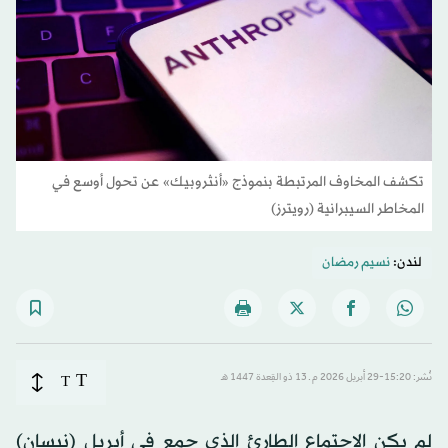
تكشف المخاوف المرتبطة بنموذج «أنثروبيك» عن تحول أوسع في
المخاطر السيبرانية (رويترز)
لندن:
نسيم رمضان
T
نُشر: 15:20-29 أبريل 2026 م ـ 13 ذو القِعدة 1447 هـ
T
لم يكن الاجتماع الطارئ الذي جمع في أبريل (نيسان)