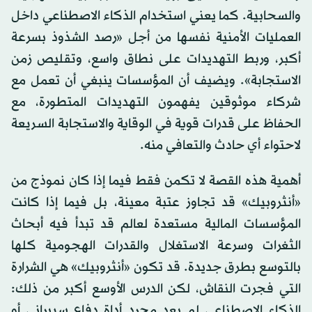
والسحابية. كما يعني استخدام الذكاء الاصطناعي داخل
العمليات الأمنية نفسها من أجل «رصد الشذوذ بسرعة
أكبر، وربط التهديدات على نطاق واسع، وتقليص زمن
الاستجابة». ويضيف أن المؤسسات ينبغي أن تعمل مع
شركاء موثوقين يفهمون التهديدات المتطورة، مع
الحفاظ على قدرات قوية في الوقاية والاستجابة السريعة
لاحتواء أي حادث والتعافي منه.
أهمية هذه القصة لا تكمن فقط فيما إذا كان نموذج من
«أنثروبيك» قد تجاوز عتبة معينة، بل فيما إذا كانت
المؤسسات المالية مستعدة لعالم قد تبدأ فيه أبحاث
الثغرات وسرعة الاستغلال والقدرات الهجومية كلها
بالتوسع بطرق جديدة. قد تكون «أنثروبيك» هي الشرارة
التي فجرت النقاش، لكن الدرس الأوسع أكبر من ذلك:
الذكاء الاصطناعي لم يعد مجرد أداة دفاع سيبراني أو