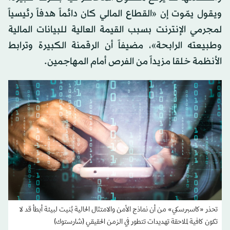
ويقول يمّوت إن «القطاع المالي كان دائماً هدفاً رئيسياً
لمجرمي الإنترنت بسبب القيمة العالية للبيانات المالية
وطبيعته الرابحة»، مضيفاً أن الرقمنة الكبيرة وترابط
الأنظمة خلقا مزيداً من الفرص أمام المهاجمين.
تحذر «كاسبرسكي» من أن نماذج الأمن والامتثال الحالية بُنيت لبيئة أبطأ قد لا
تكون كافية لملاحقة تهديدات تتطور في الزمن الحقيقي (شارستوك)