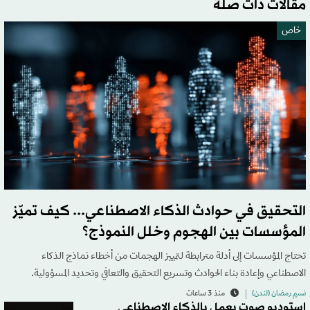
مقالات ذات صلة
خاص
التحقيق في حوادث الذكاء الاصطناعي... كيف تميّز
المؤسسات بين الهجوم وخلل النموذج؟
تحتاج المؤسسات إلى أدلة مترابطة لتمييز الهجمات من أخطاء نماذج الذكاء
الاصطناعي وإعادة بناء الحوادث وتسريع التحقيق والتعافي وتحديد المسؤولية.
نسيم رمضان (لندن)
منذ 3 ساعات
استوديو صوت يعمل بالذكاء الاصطناعي