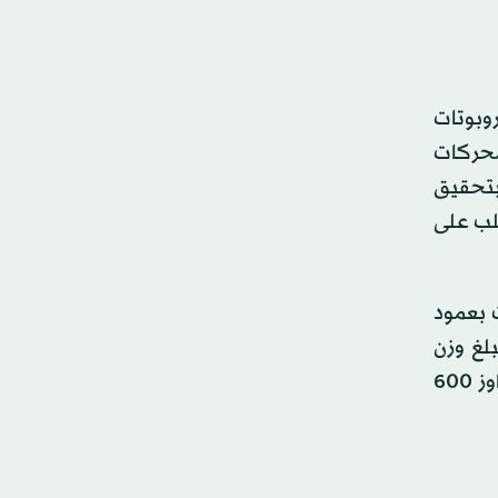
وبوتات
 على المشي أو الحركة فقط باستخدام العجلات، تم تصميمه للتحليق في السماء. كما جُهز بـ4 محركات
 بتحقيق
غلب على
 بعمود
لغ وزن
المحركات نحو 70 كيلوغراماً، ويمكنها إنتاج قوة دفع قصوى تزيد عن 1000 نيوتن، مع درجات حرارة العادم التي تتجاوز 600