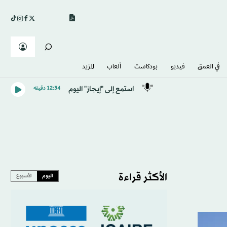
في العمق
فيديو
بودكاست
ألعاب
المزيد
استمع إلى "إيجاز" اليوم
12:34 دقيقه
الأكثر قراءة
اليوم
الأسبوع