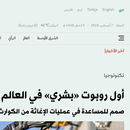
عربي
English
Türkçe
اردو
فارسى
الجمعة,
7 أغسطس 2026
-
23 صفَر 1448 هـ
الرياض
℃
42
غيوم متفرقة
الشرق الأوسط​
العالم
الرأي
ا
الذكاء الاصطناعي يبتكر فيروسات جديدة... إنجاز علمي يث
آخر الأخبار
تكنولوجيا
أول روبوت «بشري» في العالم يط
صمم للمساعدة في عمليات الإغاثة من الكوارث