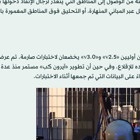
 من الوصول إلى المناطق التي يتعذر لرجال الإنقاذ دخولها
عبر المباني المنهارة، أو التحليق فوق المناطق المغمورة بالم
«آيرون كب» الآن في المرحلة التجريبية، مع وجود نموذجين أوليين «v2.5» و«v3.0» يخضعان لاختبارات
ه للإقلاع. وفي حين أن تطوير «آيرون كب» مستمر منذ عدة 
على البيانات التي تم جمعها أثناء الاختبارات.