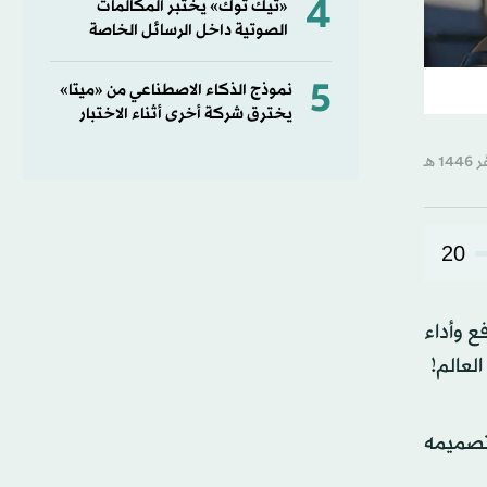
4
«تيك توك» يختبر المكالمات
الصوتية داخل الرسائل الخاصة
5
نموذج الذكاء الاصطناعي من «ميتا»
يخترق شركة أخرى أثناء الاختبار
20
ع وأداء
لعالم!
i) «آيرون كب» الذي تم تصميمه