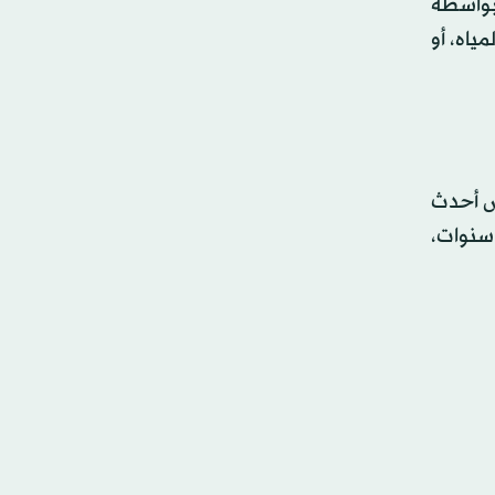
 بواسطة
ياه، أو
 صارمة. تم عرض أحدث
سنوات،