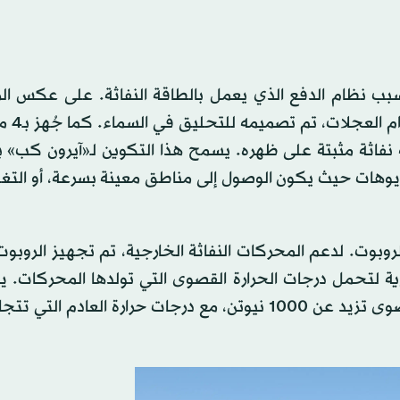
بب نظام الدفع الذي يعمل بالطاقة النفاثة. على عكس الر
التقليدية التي تعتمد
بة نفاثة مثبتة على ظهره. يسمح هذا التكوين لـ«آيرون كب»
ناريوهات حيث يكون الوصول إلى مناطق معينة بسرعة، أو الت
بوت. لدعم المحركات النفاثة الخارجية، تم تجهيز الروبوت
ية لتحمل درجات الحرارة القصوى التي تولدها المحركات. يب