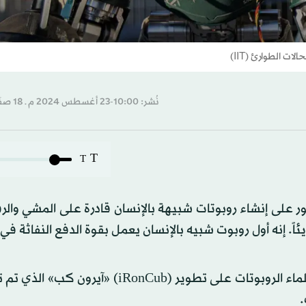
ت الطوارئ (IIT)
نُشر: 10:00-23 أغسطس 2024 م ـ 18 صفَر 1446 هـ
T
T
طور على إنشاء روبوتات شبيهة بالإنسان قادرة على المشي والرف
اً. إنه أول روبوت شبيه بالإنسان يعمل بقوة الدفع النفاثة في ا
في المعهد الإيطالي للتكنولوجيا (IIT)، يعمل فريق من علماء الروبوتات على تطوير (RonCub
.