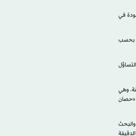
5 ملليمترات). فهي موجودة في
، بحسب
التساؤل
قة، وهي
 «حصان
والبحث
الدقيقة