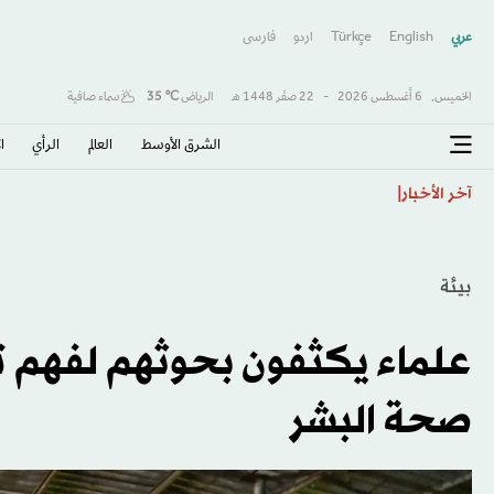
عربي
English
Türkçe
اردو
فارسى
الخميس,
6 أغسطس 2026
-
22 صفَر 1448 هـ
الرياض
℃
35
سماء صافية
الشرق الأوسط​
العالم
الرأي
ا
البرازيل: توجيه اتهامات رسمية إلى 16 شخصاً في حادث تحطم طائرة عام 2024
آخر الأخبار
بيئة
علماء يكثفون بحوثهم لفهم ت
صحة البشر