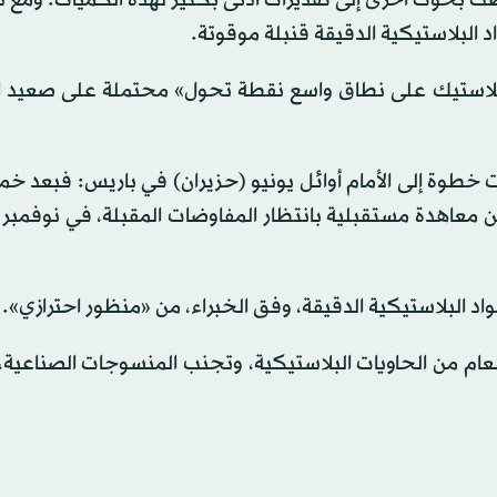
 بحوث أخرى إلى تقديرات أدنى بكثير لهذه الكميات. ومع ذ
 البلاستيكية الدقيقة قنبلة موقوتة.
ج البلاستيك على نطاق واسع نقطة تحول» محتملة على صعيد 
 خطوة إلى الأمام أوائل يونيو (حزيران) في باريس: فبعد خم
دولة وضع نسخة أولى من معاهدة مستقبلية بانتظار المفاوضات المقبلة، في نوفم
 البلاستيكية الدقيقة، وفق الخبراء، من «منظور احترازي».
طعام من الحاويات البلاستيكية، وتجنب المنسوجات الصناعية، 