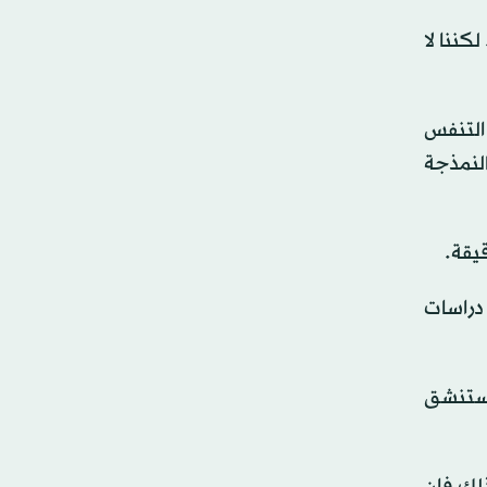
كننا لا
التنفس
لنمذجة
يقة.
 دراسات
ع ويستنشق