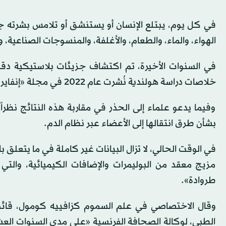
الهواء، والماء، والطعام، والأغلفة، والمنسوجات الصناعية،
في السنوات الأخيرة، تم اكتشاف جزيئات بلاستيكية دقي
خلاصات دراسة هولندية نُشرت عام 2022 في مجلة «إنفايرونمنت إنترناشونال».
وفيما يدعو علماء إلى الحذر في مقاربة هذه النتائج نظراً
بشأن طرق انتقالها إلى الأعضاء عبر نظام الدم.
في الوقت الحالي، لا تزال البيانات غير كاملة في ما يتعلق 
مزيج معقد من البوليمرات والإضافات الكيميائية، والت
طروادة».
وقال الاختصاصي في علم السموم كزافييه كومول، قائ
الطبي، لوكالة الصحافة الفرنسية «على مدى السنوات العشر 