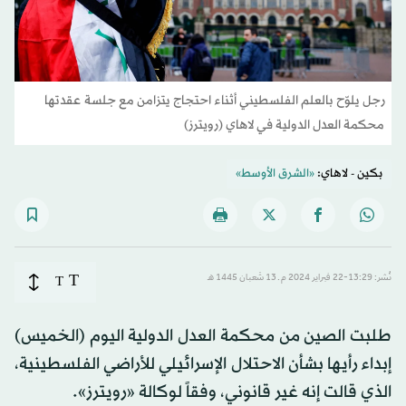
رجل يلوّح بالعلم الفلسطيني أثناء احتجاج يتزامن مع جلسة عقدتها
محكمة العدل الدولية في لاهاي (رويترز)
بكين - لاهاي:
«الشرق الأوسط»
T
نُشر: 13:29-22 فبراير 2024 م ـ 13 شَعبان 1445 هـ
T
طلبت الصين من محكمة العدل الدولية اليوم (الخميس)
إبداء رأيها بشأن الاحتلال الإسرائيلي للأراضي الفلسطينية،
الذي قالت إنه غير قانوني، وفقاً لوكالة «رويترز».