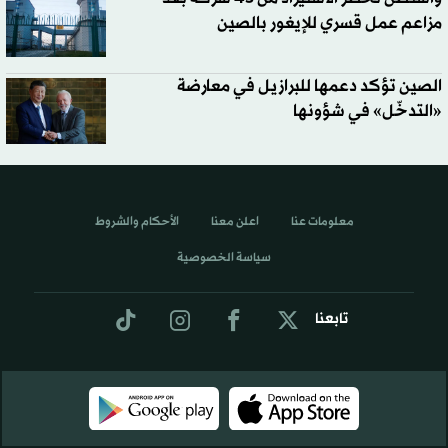
مزاعم عمل قسري للإيغور بالصين
الصين تؤكد دعمها للبرازيل في معارضة
«التدخّل» في شؤونها
معلومات عنا
اعلن معنا
الأحكام والشروط
سياسة الخصوصية
تابعنا