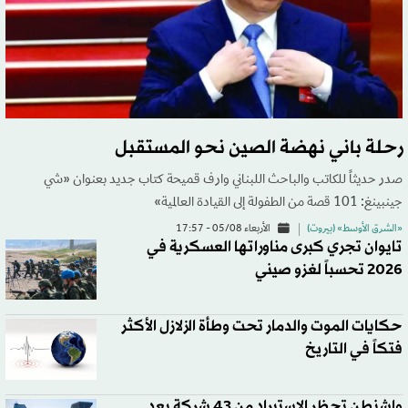
رحلة باني نهضة الصين نحو المستقبل
صدر حديثاً للكاتب والباحث اللبناني وارف قميحة كتاب جديد بعنوان «شي
جينبينغ: 101 قصة من الطفولة إلى القيادة العالمية»
«الشرق الأوسط» (بيروت)
الأربعاء 05/08 - 17:57
تايوان تجري كبرى مناوراتها العسكرية في
2026 تحسباً لغزو صيني
حكايات الموت والدمار تحت وطأة الزلازل الأكثر
فتكاً في التاريخ
واشنطن تحظر الاستيراد من 43 شركة بعد