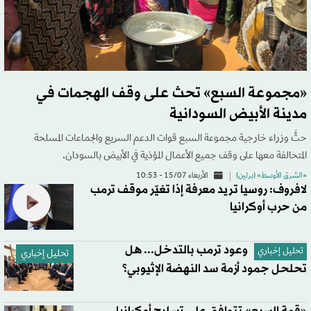
«مجموعة السبع» تحث على وقف الهجمات في
مدينة الأبيض السودانية
حثَّ وزراء خارجية مجموعة السبع قوات الدعم السريع والجماعات المسلحة
المتحالفة معها على وقف جميع الأعمال المؤذية في الأبيض بالسودان.
«الشرق الأوسط» (برلين)
الأربعاء 15/07 - 10:53
لافروف: روسيا تريد معرفة إذا تغيّر موقف ترمب
من حرب أوكرانيا
وعود ترمب بالتدخل... هل
تحليل إخباري
تحليل إخباري
تحلحل جمود أزمة سد النهضة الإثيوبي؟