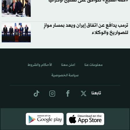
«قمة السبع» تتوافق على تسليح أوكرانيا
ترمب يدافع عن اتفاق إيران ويعد بمسار موازٍ
للصواريخ والوكلاء
معلومات عنا
اعلن معنا
الأحكام والشروط
سياسة الخصوصية
تابعنا