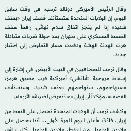
وقال الرئيس الأميركي دونالد ترمب، في وقت سابق
اليوم، إن الولايات المتحدة ستستأنف قصف إيران «بعنف
شديد» إذا لم يُنجز اتفاق سلام نهائي، رافعاً سقف
الضغط العسكري على طهران بعد جولة ضربات متبادلة
هزت الهدنة الهشة ودفعت مسار التفاوض إلى اختبار
جديد.
وقال ترمب للصحافيين في البيت الأبيض، في إشارة إلى
إسقاط مروحية «أباتشي» أميركية قرب مضيق هرمز:
«سنهاجمهم، سنهاجمهم بعنف شديد، وسنستأنف
القصف»، مؤكداً أن إيران «ستتعرض لضربة» الأربعاء.
وكشف ترمب أن الولايات المتحدة تحصل على النفط من
إيران، قائلاً: «أعلن اليوم للمرة الأولى... أننا نحصل على
ملايين البراميل من النفط، ملايين البراميل كل ليلة».