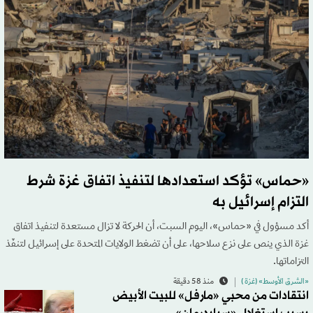
«حماس» تؤكد استعدادها لتنفيذ اتفاق غزة شرط
التزام إسرائيل به
أكد مسؤول في «حماس»، اليوم السبت، أن الحركة لا تزال مستعدة لتنفيذ اتفاق
غزة الذي ينص على نزع سلاحها، على أن تضغط الولايات المتحدة على إسرائيل لتنفّذ
التزاماتها.
«الشرق الأوسط» (غزة )
منذ 58 دقيقة
انتقادات من محبي «مارفل» للبيت الأبيض