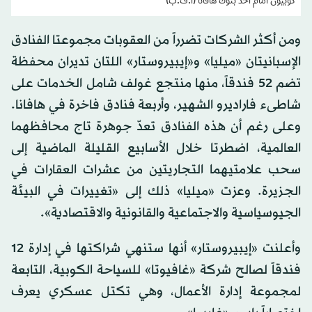
كوبيون أمام أحد بنوك هافانا (أ.ف.ب)
ومن أكثر الشركات تضرراً من العقوبات مجموعتا الفنادق
الإسبانيتان «ميليا» و«إيبيروستار» اللتان تديران محفظة
تضم 52 فندقاً، منها منتجع غولف شامل الخدمات على
شاطىء فاراديرو الشهير، وأربعة فنادق فاخرة في هافانا.
وعلى رغم أن هذه الفنادق تعدّ جوهرة تاج محافظهما
العالمية، اضطرتا خلال الأسابيع القليلة الماضية إلى
سحب علامتيهما التجاريتين من عشرات العقارات في
الجزيرة. وعزت «ميليا» ذلك إلى «تغييرات في البيئة
الجيوسياسية والاجتماعية والقانونية والاقتصادية».
وأعلنت «إيبيروستار» أنها ستنهي شراكتها في إدارة 12
فندقاً لصالح شركة «غافيوتا» للسياحة الكوبية، التابعة
لمجموعة إدارة الأعمال، وهي تكتل عسكري يعرف