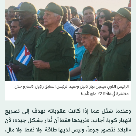
الرئيس الكوبي ميغيل دياز كانيل وحفيد الرئيس السابق راؤول كاسترو خلال
مظاهرة في هافانا 22 مايو (أ.ب)
وعندما سُئل عما إذا كانت عقوباته تهدف إلى تسريع
انهيار كوبا، أجاب: «نريدها فقط أن تُدار بشكل جيد»؛ لأن
«البلاد تتضور جوعاً، وليس لديها طاقة، ولا نفط، ولا مال،