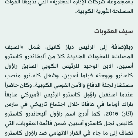
بـ«مجموعة شركات الإدارة التجارية» التي تديرها القوات
المسلحة الثورية الكوبية.
سيف العقوبات
وبالإضافة إلى الرئيس دياز كانيل، شمل «السيف
المصلت» للعقوبات الجديدة كلاً من أليخاندرو كاسترو
أسبين، الابن الوحيد للرئيس الكوبي السابق راؤول
كاسترو وزوجته فيلما أسبين. وشغل كاسترو منصب
مستشار لجنة الدفاع والأمن القومي الكوبية، وكان حاضراً
عندما استقبل راؤول كاسترو الرئيس الأميركي سابقاً
باراك أوباما في هافانا خلال اجتماع تاريخي في مارس
(آذار) 2016. كما أُدرج اسم راؤول أليخاندرو كاسترو
كاليس، نجل كاسترو أسبين، ضمن قائمة العقوبات، التي
تضاف إلى ما جاء في القرار الاتهامي ضد راؤول كاسترو