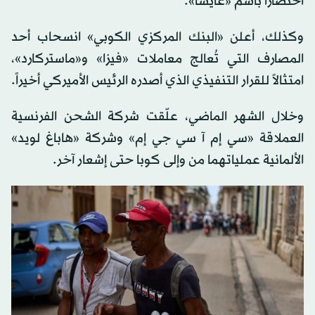
اختصاراً باسم «غايسا».
وكذلك، أعلن «البنك المركزي الكوبي» انسحاب أحد
المصارف التي تُعالج معاملات «فيزا» و«ماستركارد»،
امتثالاً للقرار التنفيذي الذي أصدره الرئيس الأميركي أخيراً.
وخلال الشهر الماضي، علّقت شركة الشحن الفرنسية
العملاقة «سي إم آ سي جي إم» وشركة «هاباغ لويد»
الألمانية عملياتهما من وإلى كوبا حتى إشعار آخر.