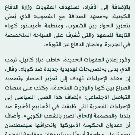
بالإضافة إلى الأفراد، تستهدف العقوبات وزارة الدفاع
الكوبية، و«معهد الصداقة مع الشعوب» الذي يُعنى
بتعزيز الحوار بين الشعوب، ومنظمة «أميستور كوبا»
التابعة للمعهد والتي تُشرف على السياحة المتخصصة
في الجزيرة، و«لجان الدفاع عن الثورة».
وفور إعلان العقوبات الجديدة، خاطب دياز كانيل، ترمب
الذي يدلي بـ«تصريحات تهديدية جديدة ضد كوبا». وقال،
إن «هذه الإجراءات تهدف إلى تعزيز الحصار وتصعيد
الصراع بين كوبا والولايات المتحدة». وكتب على منصات
التواصل الاجتماعي: «يُضاف هذا العمى السياسي إلى
الإجراءات القسرية التي طُبقت في الأسابيع الأخيرة ضد
بلدنا، والمصممة لإلحاق الضرر بالشعب الكوبي». وأضاف
أن «عدوان الحكومة الأميركية وانحرافها سيصطدمان
بعزمنا على مواجهة أسوأ السيناريوهات ومقاومة الهجمة