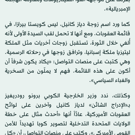
الإمبريالية».
كما ورد اسم زوجة دياز كانيل، ليس كويستا بيرازا، في
قائمة العقوبات. ومع أنها لا تحمل لقب السيدة الأولى لأنه
أُلغي خلال الثورة، تستقبل زوجات أخريات مثل الملكة
ليتيزيا ملكة إسبانيا، وترافق زوجها في رحلاته الرسمية.
وهي كتبت على منصات التواصل: «يكاد يكون شرفاً أن
أكون على هذه القائمة. فهم لا يملّون من السخرية
والغباء السياسي».
وكذلك، ندد وزير الخارجية الكوبي برونو رودريغيز
بـ«الإدراج الشائن» لدياز كانيل وآخرين على لوائح
العقوبات الأميركية، عادَّاً أنها «أحدث مثال على خطة
الولايات المتحدة التدخلية لتصوير كوبا تهديداً للأمن
القومي الأميركي». وكتب على منصات التواصل، أن «كل