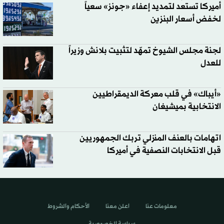
أميركا تستعد لتمديد إعفاء «جونز» سعياً
لخفض أسعار البنزين
لجنة مجلس الشيوخ تمهّد لتثبيت بلانش وزيراً
للعدل
«أيباك» في قلب معركة الديمقراطيين
الانتخابية بميشيغان
اتهامات بالعنف المنزلي تربك الجمهوريين
قبل الانتخابات النصفية في أميركا
معلومات عنا
اعلن معنا
الأحكام والشروط