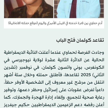
آدم حماوي بين فترة خدمته في الجيش الأميركي واليوم (موقع حملته الانتخابية)
تقاعد كولمان فتح الباب
وجاءت الفرصة لحماوي عندما أعلنت النائبة الديمقراطية
الحالية عن الدائرة الثانية عشرة لولاية نيوجيرسي في
الكونغرس، بوني واتسون كولمان، في نوفمبر (تشرين
الثاني) 2025 تقاعدها، فأطلق حملته وخلال ستة أشهر
انتقل من مرشح غير معروف إلى الشخصية الأوفر حظاً،
داعياً لفرض عقوبات على إسرائيل وحظر دعمها، وتوفير
رعاية صحية للجميع، وإلغاء إدارة الهجرة والجمارك، كما
أعلن رفضه دعم الزعيمين الديمقراطيين حكيم جيفريز