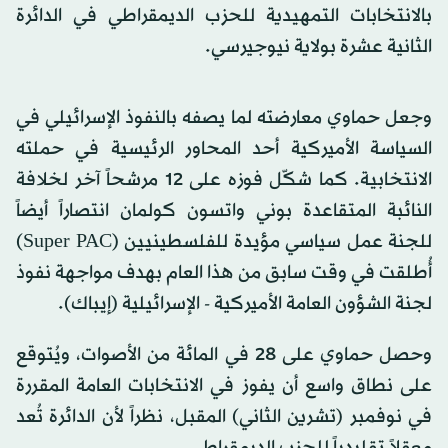
بالانتخابات التمهيدية للحزب الديمقراطي في الدائرة
الثانية عشرة بولاية نيوجيرسي.
وجعل حماوي معارضته لما يصفه بالنفوذ الإسرائيلي في
السياسة الأميركية أحد المحاور الرئيسية في حملته
الانتخابية. كما شكّل فوزه على 12 مرشحاً آخر لخلافة
النائبة المتقاعدة بوني واتسون كولمان انتصاراً أيضاً
للجنة عمل سياسي مؤيدة للفلسطينيين (Super PAC)
أُطلقت في وقت سابق من هذا العام بهدف مواجهة نفوذ
لجنة الشؤون العامة الأميركية - الإسرائيلية (إيباك).
وحصل حماوي على 28 في المائة من الأصوات، ويُتوقع
على نطاق واسع أن يفوز في الانتخابات العامة المقررة
في نوفمبر (تشرين الثاني) المقبل، نظراً لأن الدائرة تُعد
معقلاً تقليدياً للحزب الديمقراطي.