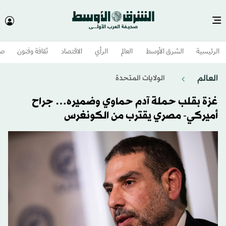
الرئيسية
الشرق الأوسط​
العالم
الرأي
الاقتصاد
ثقافة وفنون
صح
العالم
الولايات المتحدة​
غزة بقلب حملة آدم حماوي وضميره… جراح
أميركي- مصري يقترب من الكونغرس