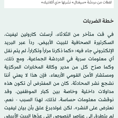
لقطات من دردشة «سيغنال» نشرتها «ذي أتلانتيك»
خطة الضربات
في قت متأخر من الثلاثاء، أرسلت كارولين ليفيت،
السكرتيرة الصحافية للبيت الأبيض، رداً عبر البريد
الإلكتروني جاء فيه: «كما ذكرنا مراراً وتكراراً، لم يتم نقل
أي معلومات سرية في الدردشة الجماعية. ومع ذلك،
وكما صرّح كل من مدير وكالة المخابرات المركزية
ومستشار الأمن القومي الأربعاء، فإن هذا لا يعني أننا
نشجع نشر المحادثة. كان من المفترض أن تكون هذه
مداولات داخلية وخاصة بين كبار الموظفين، وقد
نوقشت معلومات حساسة. لذلك، لهذا السبب - نعم،
نعترض على النشر». لكن غولدبرغ علق بأن بيان ليفيت
لم يتطرق إلى عناصر النصوص التي عدّها البيت الأبيض