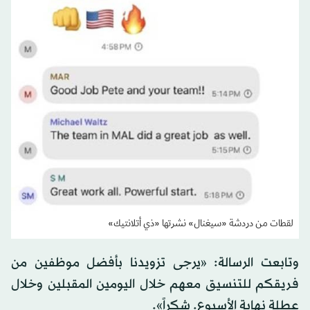
لقطات من دردشة «سيغنال» نشرتها «ذي أتلانتيك»
وتابعت الرسالة: «يرجى تزويدنا بأفضل موظفين من
فريقكم للتنسيق معهم خلال اليومين المقبلين وخلال
عطلة نهاية الأسبوع. شكراً».