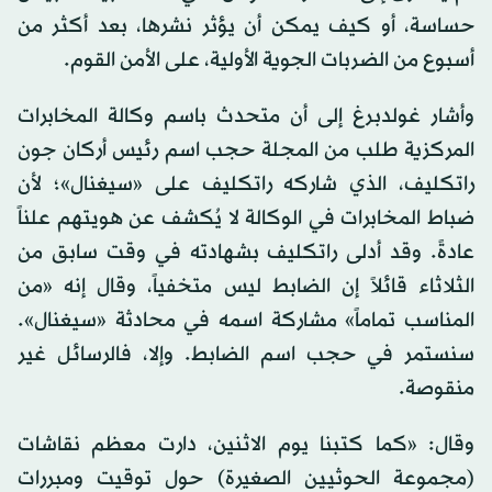
حساسة، أو كيف يمكن أن يؤثر نشرها، بعد أكثر من
أسبوع من الضربات الجوية الأولية، على الأمن القوم.
وأشار غولدبرغ إلى أن متحدث باسم وكالة المخابرات
المركزية طلب من المجلة حجب اسم رئيس أركان جون
راتكليف، الذي شاركه راتكليف على «سيغنال»؛ لأن
ضباط المخابرات في الوكالة لا يُكشف عن هويتهم علناً
عادةً. وقد أدلى راتكليف بشهادته في وقت سابق من
الثلاثاء قائلاً إن الضابط ليس متخفياً، وقال إنه «من
المناسب تماماً» مشاركة اسمه في محادثة «سيغنال».
سنستمر في حجب اسم الضابط. وإلا، فالرسائل غير
منقوصة.
وقال: «كما كتبنا يوم الاثنين، دارت معظم نقاشات
(مجموعة الحوثيين الصغيرة) حول توقيت ومبررات