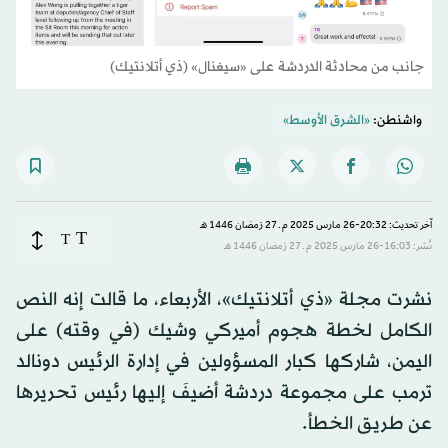
جانب من محادثة الدردشة على «سيغنال» (ذي أتلانتيك)
واشنطن:
«الشرق الأوسط»
آخر تحديث: 20:32-26 مارس 2025 م ـ 27 رَمضان 1446 هـ
T
T
نُشر: 16:03-26 مارس 2025 م ـ 27 رَمضان 1446 هـ
نشرت مجلة «ذي أتلانتيك»، الأربعاء، ما قالت إنه النص
الكامل لخطة هجوم أميركي وشيك (في وقته) على
اليمن، شاركها كبار المسؤولين في إدارة الرئيس دونالد
ترمب على مجموعة دردشة أضيفَ إليها رئيس تحريرها
عن طريق الخطأ.