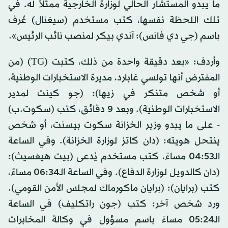
ما يبدو المستشار الحالي لوزارة الخارجية ممثلاً له. في
تلك اللحظة نفسها، كتب مستخدم (سيغنال) عُرف
باسم (جي دي فانس): آندي بيكر لمنصب نائب الرئيس».
وأردف: «بعد دقيقة واحدة من ذلك، كتبت (TG) (من
المفترض أنها تولسي غابارد، مديرة الاستخبارات الوطنية،
أو شخص متنكر في زيها): (جو كينت لمدير
الاستخبارات الوطنية). وبعد 9 دقائق، كتب (سكوت.ب)
- على ما يبدو وزير الخزانة سكوت بيسنت، أو شخص
ينتحل هويته: (دان كاتز لوزارة الخزانة). وفي الساعة
الـ04:53 مساءً، كتب مستخدم يُدعى (بيت هيغسيث):
(دان كالدويل لوزارة الدفاع). وفي الساعة الـ06:34 مساءً،
كتب (برايان): (برايان ماكورماك لمجلس الأمن القومي).
ورد شخص آخر: كتب (جون راتكليف) في الساعة
الـ05:24 مساءً باسم مسؤول في وكالة المخابرات