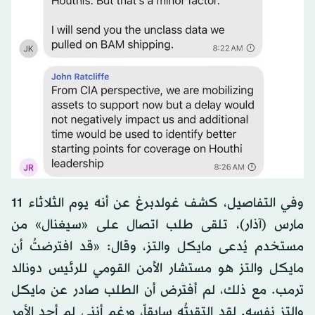
وفي التفاصيل، كشف غولدبرغ عن أنه يوم الثلاثاء 11
مارس (آذار)، تلقى طلب اتصال على «سيغنال» من
مستخدم يُدعى مايكل والتز، وقال: «قد افترضتُ أن
مايكل والتز هو مستشار الأمن القومي للرئيس دونالد
ترمب. مع ذلك، لم أفترض أن الطلب صادر عن مايكل
والتز نفسه. لقد التقيتُه سابقاً، ورغم أنني لم أجد الأمر