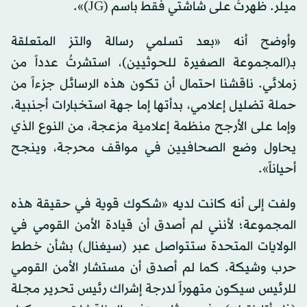
ميلر. ظهرتُ على شاشتي فقط باسم (JG)».
وأوضح أنه «بعد تسلمي رسالة والتز المتعلقة
بـ(المجموعة الصغيرة للحوثيين)، استشرتُ عدداً من
زملائي. ناقشنا احتمال أن تكون هذه الرسائل جزءاً من
حملة تضليل إعلامي، بدأتها إما جهة استخبارات أجنبية،
وإما على الأرجح منظمة إعلامية مزعجة، من النوع الذي
يحاول وضع الصحافيين في مواقف محرجة، وينجح
أحياناً».
ولفت إلى أنه كانت لديه «شكوك قوية في حقيقة هذه
المجموعة؛ لأنني لم أصدق أن قيادة الأمن القومي في
الولايات المتحدة ستتواصل عبر (سيغنال) بشأن خطط
حرب وشيكة. كما لم أصدق أن مستشار الأمن القومي
للرئيس سيكون متهوراً لدرجة إشراك رئيس تحرير مجلة