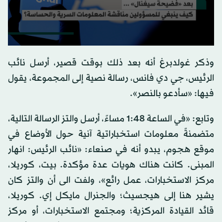
0
seconds
وذكر غولدبرغ أنه بعد ذلك بوقت قصير، أرسل نائب
of
0
الرئيس، جي دي فانس، رسالة نصية إلى المجموعة، يقول
seconds
فيها: «سأدعو بالنصر».
وتابع: «في الساعة 1:48 مساءً، أرسل والتز الرسالة التالية،
متضمنةً معلومات استخباراتية آنية حول الأوضاع في
موقع هجوم، يبدو أنه في صنعاء: «نائب الرئيس: انهار
المبنى. كانت هناك هويات عدة مؤكدة. بيت، كوريلا،
مركز الاستخبارات، عمل رائع»، ولفت الى أن والتز كان
يشير هنا إلى هيجسيث؛ والجنرال مايكل إي. كوريلا،
قائد القيادة المركزية؛ ومجتمع الاستخبارات، أو مركز