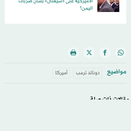
الأميركية على «سيغنال» بشأن ضربات
اليمن؟
مواضيع
دونالد ترمب
أميركا
مقالات ذات صلة