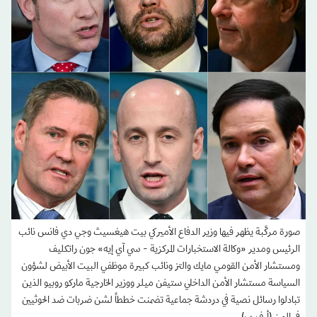
صورة مركَّبة يظهر فيها وزير الدفاع الأميركي بيت هيغسيث وجي دي فانس نائب
الرئيس ومدير «وكالة الاستخبارات المركزية - سي آي إيه» جون راتكليف
ومستشار الأمن القومي مايك والتز ونائب كبيرة موظفي البيت الأبيض لشؤون
السياسة مستشار الأمن الداخلي ستيفن ميلر ووزير الخارجية ماركو روبيو الذين
تبادلوا رسائل نصية في دردشة جماعية تضمنت خططاً لشن ضربات ضد الحوثيين