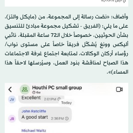
في اليمن (أ.ف.ب)
وأضاف: «نصّت رسالة إلى المجموعة، من (مايكل والتز)،
على ما يلي: (الفريق - تشكيل مجموعة مبادئ للتنسيق
بشأن الحوثيين، خصوصاً خلال الـ72 ساعة المقبلة. نائبي
أليكس وونغ يُشكّل فريقاً خاصاً على مستوى نواب/
رؤساء أركان الوكالات، لمتابعة اجتماع غرفة الاجتماعات
هذا الصباح لمناقشة بنود العمل، وسيُرسلها لاحقاً هذا
المساء)».