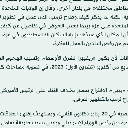
اطق مختلفة» في بلدان أخرى. وقال إن الولايات المتحدة 
ية، لكنه لم يذكر كيف.وطرح ترمب، الذي عمل في تطوير ال
ات المتحدة على غزة بينما تجنب الخوض في تفاصيل عن كيفي
أن المكان الذي سيذهب إليه السكان الفلسطينيون في غزة، قا
غم من رفض البلدين بالفعل للفكرة.
كانات لأن يكون «ريفييرا الشرق الأوسط». وتسبب الهجوم ا
الإسرائيلي، الذي أعقب هجوم حماس عبر الحدود في السابع من أكتوبر (تشرين الأول) 2023
«بيبي»، الاقتراح بعمق بخلاف الثناء على الرئيس الأميركي 
ح ترمب بالتطهير العرقي.
وهذا أول اجتماع لترمب مع زعيم أجنبي منذ عودته إلى منصبه في 20 يناير (كانون الثاني)، ويستهدف إظهار 
ترة بين رئيس الوزراء الإسرائيلي وبايدن بسبب طريقة تعامل 