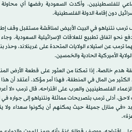
ماعي للفلسطينيين. وأكدت السعودية رفضها أي محاولة 
ائيل دون إقامة الدولة الفلسطينية.
 ترمب نتنياهو في البيت الأبيض لمناقشة مستقبل وقف إطلا
فع نحو اتفاق تطبيع للعلاقات الإسرائيلية السعودية. وجاء 
رمب عن استيلاء الولايات المتحدة على غرينلاند، وحذر بن
ولاية الأميركية الحادية والخمسين.
 هدم خالصة. إذا تمكنا من العثور على قطعة الأرض المناس
الكثير من المال في المنطقة، فهذا أمر مؤكد. أعتقد أن هذ
زعماء الفلسطينيين والعرب على اقتراحه، قال ترمب «لا أع
 لاحق، أدلى ترمب بتصريحات مماثلة ونتنياهو إلى جواره في
لأبد «في منازل جميلة حيث يمكنهم أن يكونوا سعداء ولا ي
زة».
 اقتراحه، ووصف قطاع غزة بأنه «رمز للموت والدمار» من