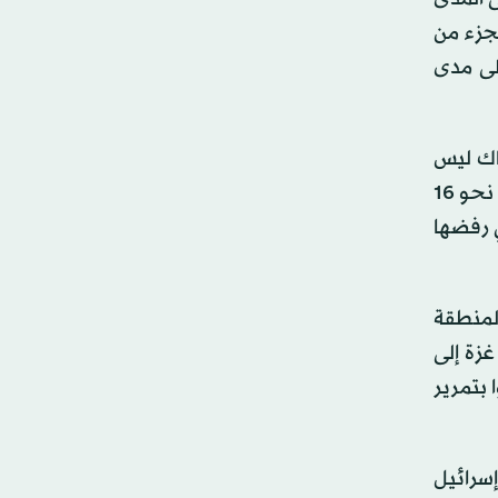
لجزء من
لى مدى
اك ليس
لديهم بديل سوى مغادرة القطاع الساحلي في أثناء إعادة بنائه بعد حرب طاحنة بين إسرائيل ومسلحي حماس استمرت نحو 16
ي رفضها
لمنطقة
زة إلى
 بتمرير
سرائيل