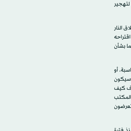
لتهجير
ق النار
اقتراحه
ما بشأن
بة، أو
ا سيكون
رف كيف
 المكتب
تعرضون
ذ فترة