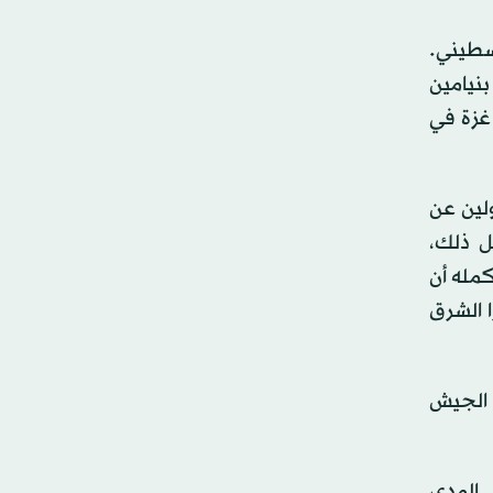
سطيني.
نيامين
 غزة في
لين عن
ل ذلك،
مله أن
 الشرق
 الجيش
 المدى