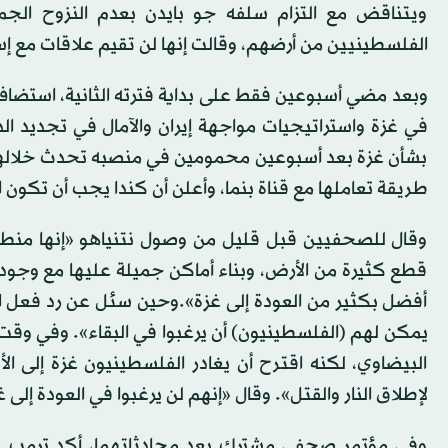
ويتناقض مع التزام سلفه جو بايدن بعدم النزوح الج
الفلسطينيين من أرضهم، وقالت إنها لن تقيم علاقات مع إسر
وبعد مضي أسبوعين فقط على بداية فترته الثانية، استضاف
في غزة واستراتيجيات مواجهة إيران والآمال في تجديد الد
بشأن غزة بعد أسبوعين محمومين في منصبه تحدث خلالهما ت
طريقة تعاملها مع قناة بنما، وأعلن أن كندا يجب أن تكون ال
وقال للصحفيين قبل قليل من وصول نتنياهو «إنها منطقة
قطع كثيرة من الأرض، وبناء أماكن جميلة عليها مع وجود 
أفضل بكثير من العودة إلى غزة».وحين سئل عن رد فعل ال
يمكن لهم (الفلسطينيون) أن يرغبوا في البقاء». وفي وقت
البيضاوي، لكنه اقترح أن يغادر الفلسطينيون غزة إلى ا
لإطلاق النار والقتل». وقال «إنهم لن يرغبوا في العودة إلى غ
وفي مؤتمر صحفي مشترك بعد محادثاتهما، أكد ترمب على