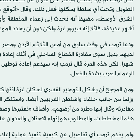
الطويل وتحت أي سلطة يمكنها فعل ذلك. وقال «أتوقع ملكي
الشرق الأوسط»، مضيفا أنه تحدث إلى زعماء المنطقة وأ
أشهر عديدة»، قائلا إنه سيزور غزة ولكن دون أن يحدد الموع
ودعا ترمب في وقت سابق من أمس الثلاثاء الأردن ومصر م
شهرا. لكن هذه المرة قال ترمب إنه سيدعم إعادة توطين ا
الزعماء العرب بشدة بالفعل.
ومن المرجح أن يشكل التهجير القسري لسكان غزة انتهاك
وإنما من جانب حلفاء واشنطن الغربيين أيضا. واستنكر
مغادرته وقال إنها «طرد من أرضهم». وأضاف «نعتبرها وصفة 
هذه المخططات، والمطلوب هو إنهاء الاحتلال والعدوان عل
ولم يقدم ترمب أي تفاصيل عن كيفية تنفيذ عملية إعادة