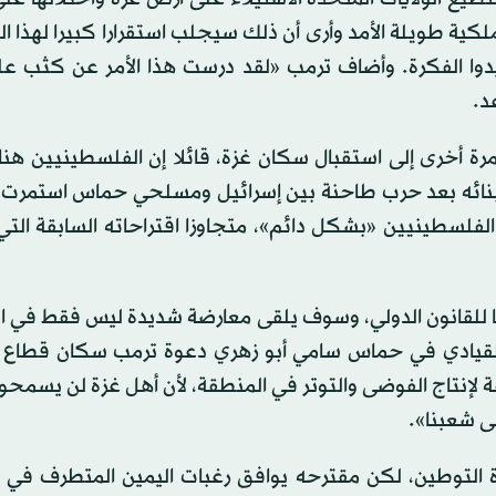
ة طويلة الأمد وأرى أن ذلك سيجلب استقرارا كبيرا لهذا ا
يدوا الفكرة. وأضاف ترمب «لقد درست هذا الأمر عن كثب ع
د.
رة أخرى إلى استقبال سكان غزة، قائلا إن الفلسطينيين هن
لفلسطينيين «بشكل دائم»، متجاوزا اقتراحاته السابقة الت
ا للقانون الدولي، وسوف يلقى معارضة شديدة ليس فقط في ا
 القيادي في حماس سامي أبو زهري دعوة ترمب سكان قطاع غ
لإنتاج الفوضى والتوتر في المنطقة، لأن أهل غزة لن يسمحوا
ى شعبنا».
 التوطين، لكن مقترحه يوافق رغبات اليمين المتطرف في إ