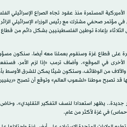
ميركية المستمرة منذ عقود تجاه الصراع الإسرائيلي الفل
مؤتمر صحفي مشترك مع رئيس الوزراء الإسرائيلي الزائر ب
س الثلاثاء بإعادة توطين الفلسطينيين بشكل دائم من قطاع
رة على قطاع غزة وسنقوم بعملنا معه أيضا. سنكون مسؤو
الأخرى في الموقع». وأضاف ترمب «إذا لزم الأمر، فسنفع
الآلاف من الوظائف، وستكون شيئا يمكن للشرق الأوسط بأك
ا قد تصبح موطنا «لشعوب العالم» وتوقع أن تصبح «ريفييرا
ر جديدة.. يظهر استعدادا لنسف التفكير التقليدي». وخاض
(حماس) في غزة لأكثر من عام.
 الولايات المتحدة الاستيلاء على أرض غزة واحتلالها على