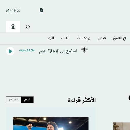
في العمق
فيديو
بودكاست
ألعاب
المزيد
استمع إلى "إيجاز" اليوم
12:34 دقيقه
الأكثر قراءة
اليوم
الأسبوع