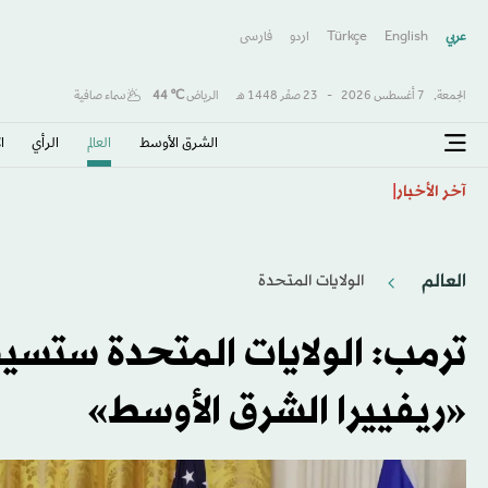
عربي
English
Türkçe
اردو
فارسى
الجمعة,
7 أغسطس 2026
-
23 صفَر 1448 هـ
الرياض
℃
44
سماء صافية
الشرق الأوسط​
العالم
الرأي
ا
فان بوميل مدرب بلجيكا الجديد لم يتردد في قبول المهمة
آخر الأخبار
العالم
الولايات المتحدة​
ترمب: الولايات المتحدة ستسيط
«ريفييرا الشرق الأوسط»