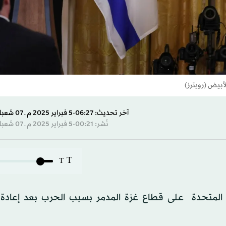
أبيض (رويترز)
آخر تحديث: 06:27-5 فبراير 2025 م ـ 07 شَعبان 1446 هـ
نُشر: 00:21-5 فبراير 2025 م ـ 07 شَعبان 1446 هـ
T
T
ات المتحدة على قطاع غزة المدمر بسبب الحرب بعد إعادة