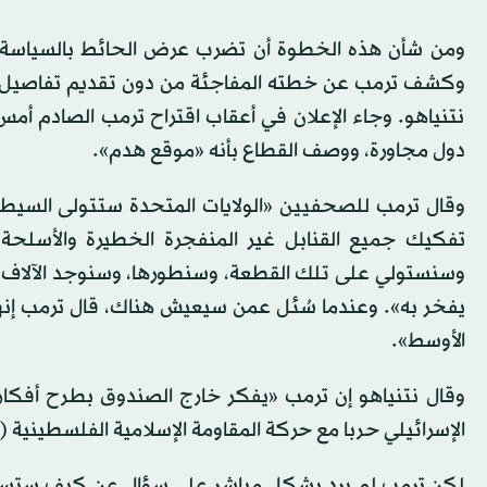
ومن شأن هذه الخطوة أن تضرب عرض الحائط بالسياسة الأ
وكشف ترمب عن خطته المفاجئة من دون تقديم تفاصيل في 
نتنياهو. وجاء الإعلان في أعقاب اقتراح ترمب الصادم أم
دول مجاورة، ووصف القطاع بأنه «موقع هدم».
وقال ترمب للصحفيين «الولايات المتحدة ستتولى السيط
تفكيك جميع القنابل غير المنفجرة الخطيرة والأسلحة 
وسنستولي على تلك القطعة، وسنطورها، وسنوجد الآلاف و
يفخر به». وعندما سُئل عمن سيعيش هناك، قال ترمب إنه
الأوسط».
وقال نتنياهو إن ترمب «يفكر خارج الصندوق بطرح أفكا
الإسرائيلي حربا مع حركة المقاومة الإسلامية الفلسطينية 
لكن ترمب لم يرد بشكل مباشر على سؤال عن كيف ستستطيع