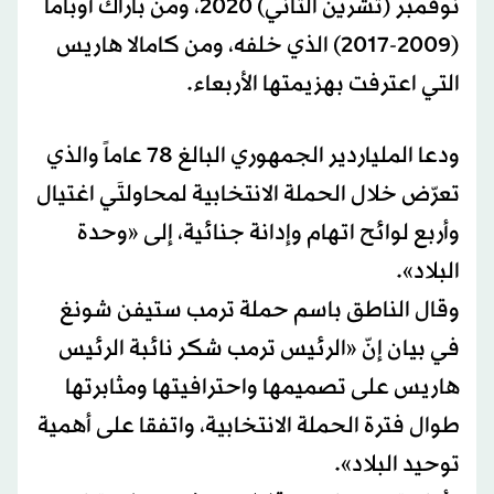
نوفمبر (تشرين الثاني) 2020، ومن باراك أوباما
(2009-2017) الذي خلفه، ومن كامالا هاريس
التي اعترفت بهزيمتها الأربعاء.
ودعا الملياردير الجمهوري البالغ 78 عاماً والذي
تعرّض خلال الحملة الانتخابية لمحاولتَي اغتيال
وأربع لوائح اتهام وإدانة جنائية، إلى «وحدة
البلاد».
وقال الناطق باسم حملة ترمب ستيفن شونغ
في بيان إنّ «الرئيس ترمب شكر نائبة الرئيس
هاريس على تصميمها واحترافيتها ومثابرتها
طوال فترة الحملة الانتخابية، واتفقا على أهمية
توحيد البلاد».