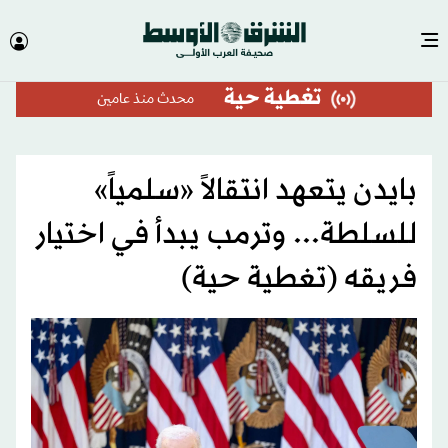
تغطية حية
محدث
منذ عامين
بايدن يتعهد انتقالاً «سلمياً»
للسلطة... وترمب يبدأ في اختيار
فريقه (تغطية حية)