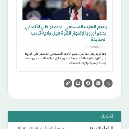
زعيم الحزب المسيحي الديمقراطي الألماني
يدعو أوروبا لإظهار القوة قبل ولاية ترمب
الجديدة
aawsat.com
دعا فريدريش ميرتس، زعيم الحزب المسيحي الديمقراطي، أوروبا
إلى إظهار القوة واتخاذ موقف صارم خلال الولاية الثانية من رئاسة
دونالد ترمب للولايات المتحدة.
الشرق الأوسط
الجمعة 8 نوفمبر 2024 08:45