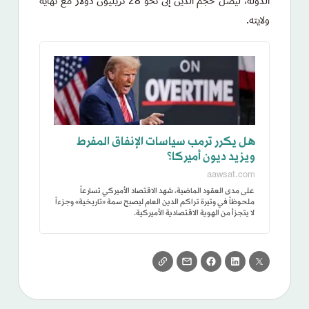
الدولة، ليصل حجم الدين إلى نحو 28 تريليون دولار مع نهاية
ولايته.
هل يكرر ترمب سياسات الإنفاق المفرط
ويزيد ديون أميركا؟
aawsat.com
على مدى العقود الماضية، شهد الاقتصاد الأميركي تسارعاً
ملحوظاً في وتيرة تراكم الدين العام ليصبح سمة «تاريخية» وجزءاً
لا يتجزأ من الهوية الاقتصادية الأميركية.