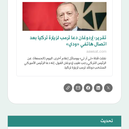
تقرير: إردوغان دعا ترمب لزيارة تركيا بعد
اتصال هاتفي «ودي»
aawsat.com
نقلت قناة «تي آر تي» ووسائل إعلام أخرى، اليوم (الجمعة)، عن
الرئيس التركي رجب طيب إردوغان القول، إنه دعا الرئيس الأميركي
المنتخب دونالد ترمب لزيارة تركيا.