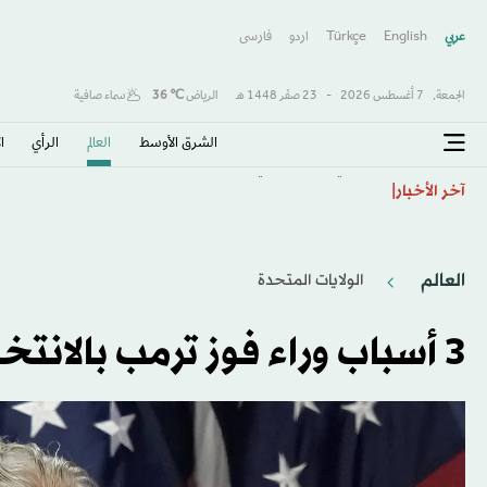
عربي
English
Türkçe
اردو
فارسى
الجمعة,
7 أغسطس 2026
-
23 صفَر 1448 هـ
الرياض
℃
36
سماء صافية
الشرق الأوسط​
العالم
الرأي
ا
تفشي الكوليرا في تشاد يودي بحياة 13 شخصا
آخر الأخبار
العالم
الولايات المتحدة​
3 أسباب وراء فوز ترمب بالانتخابات