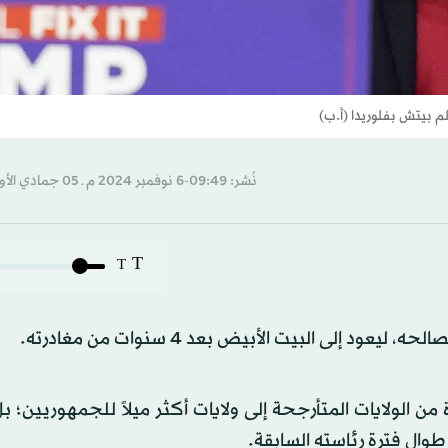
م بيتش بفلوريدا (أ.ب)
نُشر: 09:49-6 نوفمبر 2024 م ـ 05 جمادي الأول 1446 هـ
T
T
إلى البيت الأبيض بعد 4 سنوات من مغادرته.
ن الولايات المتأرجحة إلى ولايات أكثر ميلاً للجمهوريين؛ بل
ال فترة رئاسته السابقة.