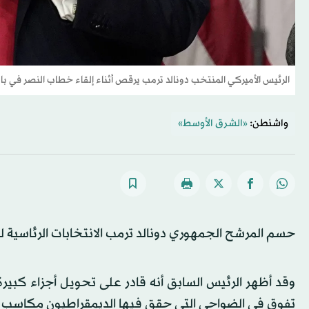
الرئيس الأميركي المنتخب دونالد ترمب يرقص أثناء إلقاء خطاب النصر في بال
واشنطن:
«الشرق الأوسط»
حسم المرشح الجمهوري دونالد ترمب الانتخابات الرئاسية لصالحه، ليعود 
وقد أظهر الرئيس السابق أنه قادر على تحويل أجزاء كبيرة م
تفوق في الضواحي التي حقق فيها الديمقراطيون مكاسب طو