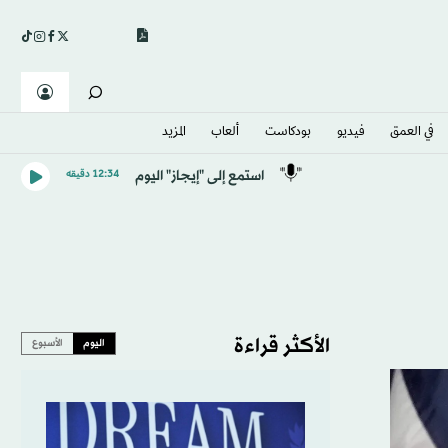
في العمق
فيديو
بودكاست
ألعاب
المزيد
استمع إلى "إيجاز" اليوم
12:34 دقيقه
الأكثر قراءة
اليوم
الأسبوع