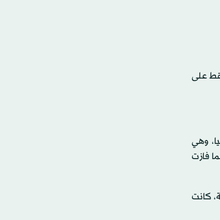
قط على
ا، وهي
ين على تعليم جامعي. وفاز بها جو بايدن بنحو 25 نقطة في عام 2020؛ بينما فازت
ة، كانت