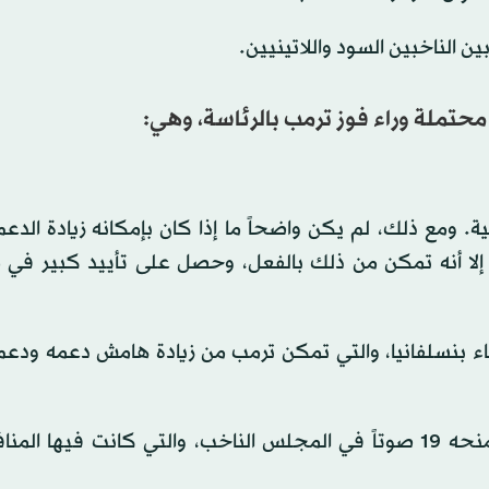
 الناخبين السود واللاتينيين.
 ومع ذلك، لم يكن واضحاً ما إذا كان بإمكانه زيادة الدعم
فعلي له في هذه المناطق التي فاز بها في عام 2020. إلا أنه تمكن من ذلك بالفعل، وحصل على تأييد ك
اء بنسلفانيا، والتي تمكن ترمب من زيادة هامش دعمه ودعم
وفاز المرشح الجمهوري بولاية بنسلفانيا الحاسمة التي تمنحه 19 صوتاً في المجلس الناخب، والتي كانت في