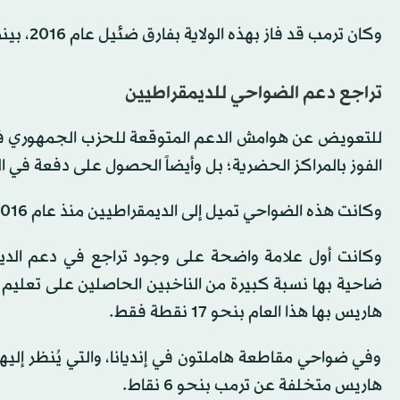
وكان ترمب قد فاز بهذه الولاية بفارق ضئيل عام 2016، بينما فاز بها جو بايدن بفارق ضئيل عام 2020.
تراجع دعم الضواحي للديمقراطيين
للتعويض عن هوامش الدعم المتوقعة للحزب الجمهوري في 
الفوز بالمراكز الحضرية؛ بل وأيضاً الحصول على دفعة في 
وكانت هذه الضواحي تميل إلى الديمقراطيين منذ عام 2016، ولكن يبدو اليوم أن هذا التوجه نحو اليسار لم يستمر.
وكانت أول علامة واضحة على وجود تراجع في دعم الدي
هاريس بها هذا العام بنحو 17 نقطة فقط.
وفي ضواحي مقاطعة هاملتون في إنديانا، والتي يُنظر إليها
هاريس متخلفة عن ترمب بنحو 6 نقاط.