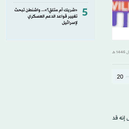
5
«شريك أم متلقٍ؟»... واشنطن تبحث
تغيير قواعد الدعم العسكري
لإسرائيل
20
 إنه قد