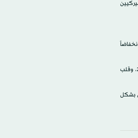
ميركيين
نخفاضاً
وحدثت تقلبات مماثلة في جنوب تكساس؛ حيث وسَّع ترمب هوامشه في مقاطعة زاباتا التي فاز بها في عام 2020، وقلب
ين بشكل