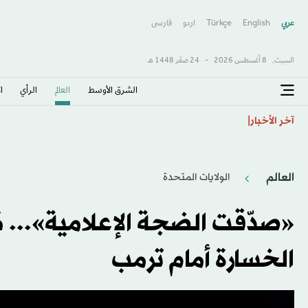
عربي
English
Türkçe
اردو
فارسى
السبت,
8 أغسطس 2026
-
24 صفَر 1448 هـ
الشرق الأوسط​
العالم
الرأي
ا
توقيف رجل في روتردام الهولندية بعد عمليات طعن
آخر الأخبار
العالم
الولايات المتحدة​
«صدّقت الضجة الإعلامية»... ك
الخسارة أمام ترمب