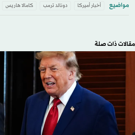
مواضيع
أخبار أميركا
دونالد ترمب
كامالا هاريس
مقالات ذات صلة