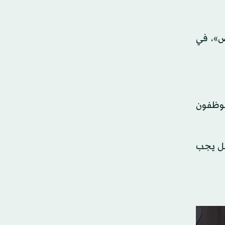
ض»، في
موظفون
 هل يجب