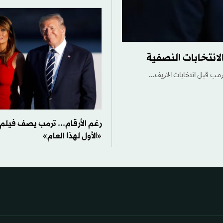
لانتخابات النصفية
رمب قبل انتخابات الخريف...
رغم الأرقام... ترمب يصف فيلم م
«الأول لهذا العام»