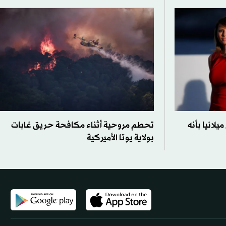
يلانيا بأنه
تحطم مروحية أثناء مكافحة حريق غابات
بولاية يوتا الأميركية