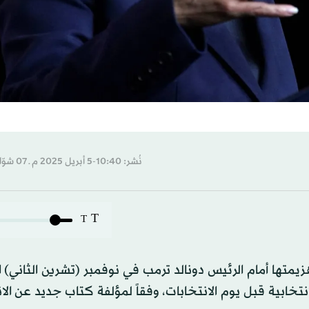
نُشر: 10:40-5 أبريل 2025 م ـ 07 شوّال 1446 هـ
T
T
يمتها أمام الرئيس دونالد ترمب في نوفمبر (تشرين الثاني) 
خابية قبل يوم الانتخابات، وفقاً لمؤلفة كتاب جديد عن الا