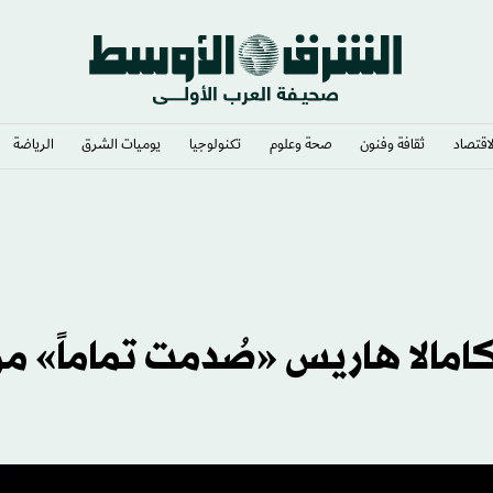
لاقتصاد
ثقافة وفنون
صحة وعلوم
تكنولوجيا
يوميات الشرق​
الرياضة
امالا هاريس «صُدمت تماماً» م