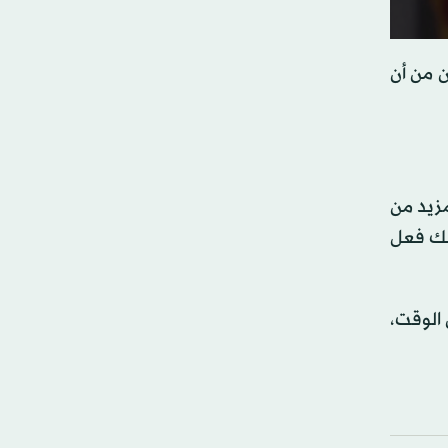
0
second
 من أن
of
0
second
90%
مزيد من
لك فعل
 الوقت،