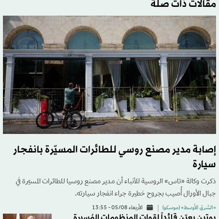
مقالات ذات صلة
إصابة مدير مصنع روسي للطائرات المسيّرة بانفجار
سيارة
ذكرت وكالة «تاس» الروسية للأنباء أن مدير مصنع روسيا للطائرات المسيّرة في
جبال الأورال أُصيب بجروح خطيرة جراء انفجار سيارته.
«الشرق الأوسط» (موسكو)
الأربعاء 05/08 - 13:55
بوتين يعيّن قائداً لقوات المنظومات المُسيرة