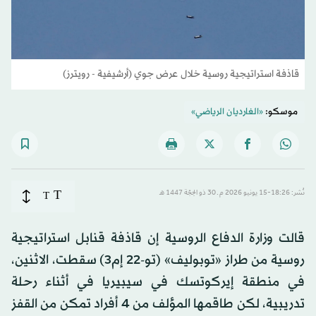
قاذفة استراتيجية روسية خلال عرض جوي (أرشيفية - رويترز)
موسكو:
«الغارديان الرياضي»
T
نُشر: 18:26-15 يونيو 2026 م ـ 30 ذو الحِجّة 1447 هـ
T
قالت وزارة الدفاع الروسية إن قاذفة قنابل استراتيجية
روسية من طراز «توبوليف» (تو-22 إم3) سقطت، الاثنين،
في منطقة إيركوتسك في سيبيريا في أثناء رحلة
تدريبية، لكن طاقمها المؤلف من 4 أفراد تمكن من القفز