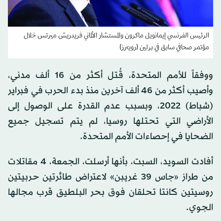
الرئيس الفرنسي إيمانويل ماكرون والمستشار الألماني فريدريش ميرتس خلال
مؤتمر صحافي سابق في برلين (رويترز)
ووفقاً للأمم المتحدة، قُتل أكثر من 16 ألف مدني،
وأصيب أكثر من 46 ألف آخرين منذ بدء الحرب في فبراير
(شباط) 2022، وبسبب عدم القدرة على الوصول إلى
الأراضي التي تحتلها روسيا، لم يتم تسجيل جميع
الضحايا في إحصاءات الأمم المتحدة.
أفادت السويد، السبت، بأنها أرسلت، الجمعة، 4 مقاتلات
من طراز «جاس 39 غريبن» لاعتراض طائرتين حربيتين
روسيتين كانتا تحلقان فوق بحر البلطيق قرب مجالها
الجوي.