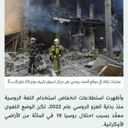
عمليات إنقاذ في موقع قصف روسي على مركز تسوق بكييف يوم 24 مايو (إ.ب.أ)
وأظهرت استطلاعات انخفاض استخدام اللغة الروسية
منذ بداية الغزو الروسي عام 2022، لكن الوضع اللغوي
معقّد بسبب احتلال روسيا 19 في المائة من الأراضي
الأوكرانية.