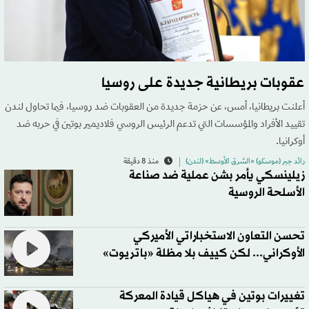
عقوبات بريطانية جديدة على روسيا
أعلنت بريطانيا، أمس، عن حزمة جديدة من العقوبات ضد روسيا، فيما تحاول لندن
تقييد الأفراد والمؤسسات التي تدعم الرئيس الروسي فلاديمير بوتين في حربه ضد
أوكرانيا.
رائد جبر (موسكو) «الشرق الأوسط» (لندن)
منذ 8 دقيقة
زيلينسكي يأمر بشن عملية ضد صناعة
الأسلحة الروسية
تحسن التعاون الاستخباراتي الأميركي
الأوكراني... لكن كييف بلا مظلة «باتريوت»
تغييرات بوتين في هياكل قيادة المعركة