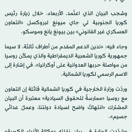
وشجب البيان الذي اعتُمد، الأربعاء، خلال زيارة رئيس
كوريا الجنوبية لي جاي ميونغ لبروكسل «التعاون
العسكري غير القانوني» بين بيونغ يانغ وموسكو.
وجاء فيه: «ندين الدعم المقدم من أطراف ثالثة، لا سيما
جمهورية كوريا الشعبية الديمقراطية والذي يمكّن روسيا
من مواصلة حربها العدوانية على أوكرانيا»، في إشارة إلى
الاسم الرسمي لكوريا الشمالية.
وردّت وزارة الخارجية في كوريا الشمالية قائلة إن التعاون
مع روسيا «ممارسةٌ للحقوق السيادية» معتبرة أن البيان
المشترك «انتهاكٌ واضح لسيادة دولتنا، وعملٌ عدائي
جسيم».
وشدّدت الوزارة في بيان نقلته «وكالة الأنباء الكورية»