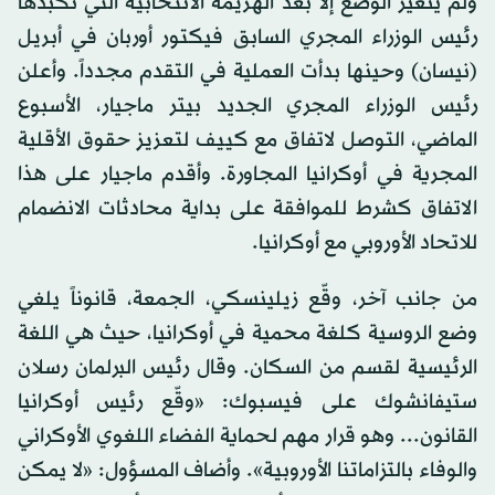
ولم يتغير الوضع إلا بعد الهزيمة الانتخابية التي تكبدها
رئيس الوزراء المجري السابق فيكتور أوربان في أبريل
(نيسان) وحينها بدأت العملية في التقدم مجدداً. وأعلن
رئيس الوزراء المجري الجديد بيتر ماجيار، الأسبوع
الماضي، التوصل لاتفاق مع كييف لتعزيز حقوق الأقلية
المجرية في أوكرانيا المجاورة. وأقدم ماجيار على هذا
الاتفاق كشرط للموافقة على بداية محادثات الانضمام
للاتحاد الأوروبي مع أوكرانيا.
من جانب آخر، وقّع زيلينسكي، الجمعة، قانوناً يلغي
وضع الروسية كلغة محمية في أوكرانيا، حيث هي اللغة
الرئيسية لقسم من السكان. وقال رئيس البرلمان رسلان
ستيفانشوك على فيسبوك: «وقّع رئيس أوكرانيا
القانون... وهو قرار مهم لحماية الفضاء اللغوي الأوكراني
والوفاء بالتزاماتنا الأوروبية». وأضاف المسؤول: «لا يمكن