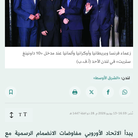
زعماء فرنسا وبريطانيا وأوكرانيا وألمانيا عند مدخل «10 داونينغ
ستريت» في لندن الأحد (أ.ف.ب)
لندن:
«الشرق الأوسط»
T
نُشر: 16:59-13 يونيو 2026 م ـ 28 ذو الحِجّة 1447 هـ
T
يبدأ الاتحاد الأوروبي مفاوضات الانضمام الرسمية مع