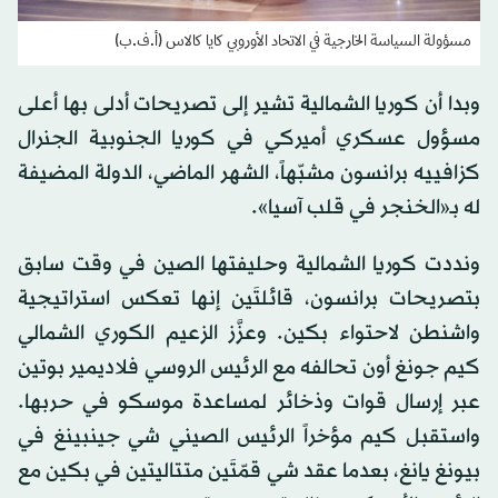
مسؤولة السياسة الخارجية في الاتحاد الأوروبي كايا كالاس (أ.ف.ب)
وبدا أن كوريا الشمالية تشير إلى تصريحات أدلى بها أعلى
مسؤول عسكري أميركي في كوريا الجنوبية الجنرال
كزافييه برانسون مشبّهاً، الشهر الماضي، الدولة المضيفة
له بـ«الخنجر في قلب آسيا».
ونددت كوريا الشمالية وحليفتها الصين في وقت سابق
بتصريحات برانسون، قائلتَين إنها تعكس استراتيجية
واشنطن لاحتواء بكين. وعزَّز الزعيم الكوري الشمالي
كيم جونغ أون تحالفه مع الرئيس الروسي فلاديمير بوتين
عبر إرسال قوات وذخائر لمساعدة موسكو في حربها.
واستقبل كيم مؤخراً الرئيس الصيني شي جينبينغ في
بيونغ يانغ، بعدما عقد شي قمّتَين متتاليتين في بكين مع