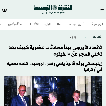
الرئيسية
الشرق الأوسط​
العالم
الرأي
الاقتصاد
ثقافة وفنون
صح
العالم
أوروبا
الاتحاد الأوروبي يبدأ محادثات عضوية كييف بعد
تخلي المجر عن «الفيتو»
زيلينسكي يوقع قانوناً يلغي وضع «الروسية» كلغة محمية
في أوكرانيا