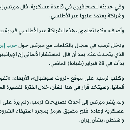
وفي حديثه للصحافيين في قاعدة عسكرية، قال ميرتس إن ب
وشراكة يعتمد عليها عبر الأطلسي.
وأضاف: «كما تعلمون، هذه الشراكة عبر الأطلسي قريبة 
ودخل ترمب في سجال بالكلمات مع ميرتس حول
حرب إير
الذي يتحدث عنه، بعد أن قال المستشار الألماني إن الإيرانيين
بدأت في 28 فبراير (شباط) الماضي.
وكتب ترمب، على موقع «تروث سوشيال»، الأربعاء: «تقوم
ألمانيا، وسيُتخذ قرار في هذا الشأن، خلال الفترة القصيرة الم
ولم يُشر ميرتس إلى أحدث تصريحات ترمب، ولم يردَّ على ال
عسكرية لإعادة فتح مضيق هرمز بمجرد استيفاء الشروط.
واشنطن، بشأن إيران.