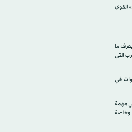
 القوي
يعرف ما
رب التي
وات في
في مهمة
 وخاصة