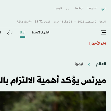
عربي
English
Türkçe
اردو
فارسى
الجمعة,
7 أغسطس 2026
-
23 صفَر 1448 هـ
الرياض
℃
33
سماء صافية
الشرق الأوسط​
العالم
الرأي
ا
جيل جديد على أعتاب قيادة البرازيل... 10 مواهب يعوّل عليها أنشيلوتي
آخر الأخبار
العالم
أوروبا
ميرتس يؤكد أهمية الالتزام با