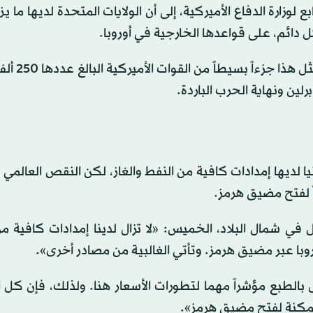
وزارة الدفاع الأميركية، إلى أن الولايات المتحدة لديها ما يزيد
ويتمركز أكثر من نصفهم؛ أي نحو 400
يا ​لديها إمدادات كافية من النفط والغاز، لكن النقص العالمي
‌لفتح ⁠مضيق ​هرمز.
ي شمال البلاد، الخميس: «لا تزال لدينا ⁠إمدادات كافية من
 أوروبا عبر مضيق هرمز. وتأتي الغالبية من مصادر أخرى».
⁠بالطبع مؤشراً مهما لتطورات الأسعار هنا. ولذلك، فإن كل 
كنة لفتح مضيق هرمز».