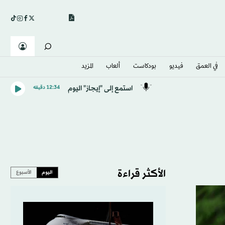
في العمق
فيديو
بودكاست
ألعاب
المزيد
استمع إلى "إيجاز" اليوم
12:34 دقيقه
الأكثر قراءة
اليوم
الأسبوع