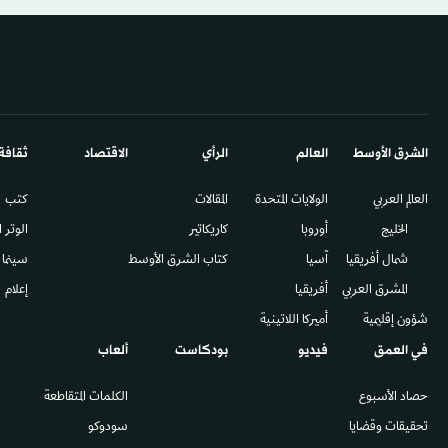
الشرق الأوسط​
العالم
الرأي
الاقتصاد
ثقافة
العالم العربي
الولايات المتحدة
المقالات
كتب
الخليج
أوروبا
كاريكاتير
الوتر 
شمال أفريقيا
آسيا
كتاب الشرق الأوسط
سينما
المشرق العربي
أفريقيا
إعلام
شؤون إقليمية
أميركا اللاتينية
في العمق
فيديو
بودكاست
ألعاب
حصاد الأسبوع
الكلمات المتقاطعة
تحقيقات وقضايا
سودوكو