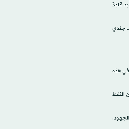
 قليلاً
36 في ألمانيا. ويمثل هذا جزءاً بسيطاً من القوات الأميركية البالغ عددها 250 ألف جندي
 في هذه
 ‌النفط
الجهود،