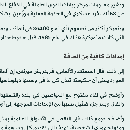
وتشير معلومات مركز بيانات القوى العاملة في الدفاع، التابع ل
عن 68 ألف فرد عسكري في الخدمة الفعلية موزّعين، بشكل دائم، على قواعدها الخارجية في أوروبا.
التي كانت متمركزة هناك في عام 1985، قبل سقوط جدار برلين ونهاية الحرب الباردة.
إمدادات كافية من الطاقة
إلى ذلك، قال المستشار الألماني، فريدريش ميرتس، إن ألمان
الموارد يعني أن حكومته تبذل كل ‌ما في ‌وسعها ​دبلوماسياً 
وأوضح في ⁠لقاء مفتوح مع المواطنين في بلدة زالتسفيدل ف
‌والغاز. ويمر جزء ​ضئيل ‌نسبياً من الإمدادات ‌الموجهة إلى
وأضاف: «ومع ‌ذلك، فإن النقص في الأسواق العالمية ⁠يمثل 
ومنها جهودي الشخصية، تهدف إلى تقديم كل مساهمة مم