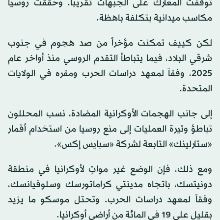
توقفت المعارك على الجبهات تقريباً. وحققت روسيا
مكاسب ميدانية بتكلفة باهظة.
لكن كييف تمكنت مؤخراً من صد هجوم في جنوب
شرقي البلاد، فيما يتباطأ التقدم الروسي منذ أواخر عام
2025، وفقاً لمعهد دراسات الحرب ومقره في الولايات
المتحدة.
إلى جانب الهجمات الأوكرانية المضادة، نسب المحللون
تباطؤ وتيرة العمليات إلى منع روسيا من استخدام أقمار
«ستارلينك» التابعة لشركة «سبايس إكس».
ومع ذلك، فإن الوضع غير مواتٍ لأوكرانيا في منطقة
دونيتسك، باتجاه مدينتي كراماتورسك وسلوفيانسك،
وفقاً لمعهد دراسات الحرب. وتحتل موسكو ما يزيد
بقليل على 19 في المائة من أراضي أوكرانيا.