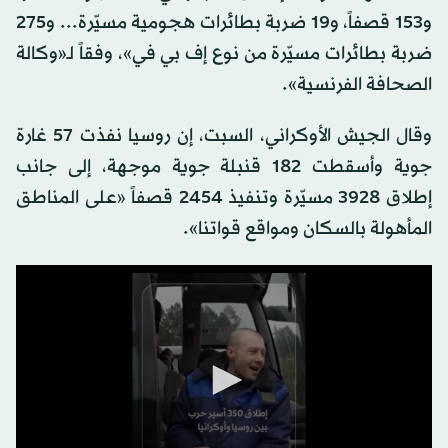
و153 قصفاً، و19 ضربة بطائرات هجومية مسيّرة... و275
ضربة بطائرات مسيّرة من نوع إف بي في»، وفقاً لـ«وكالة
الصحافة الفرنسية».
وقال الجيش الأوكراني، السبت، إن روسيا نفذت 57 غارة
جوية وأسقطت 182 قنبلة جوية موجهة، إلى جانب
إطلاق 3928 مسيّرة وتنفيذ 2454 قصفاً «على المناطق
المأهولة بالسكان ومواقع قواتنا».