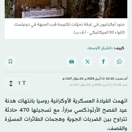
جنود أوكرانيون في غرفة تحوَّلت لكنيسة قرب الجبهة في دونيتسك
(اللواء 93 الميكانيكي - أ.ف.ب)
كييف:
«الشرق الأوسط»
آخر تحديث: 22:45-11 أبريل 2026 م ـ 24 شوّال 1447 هـ
T
T
نُشر: 21:38-11 أبريل 2026 م ـ 24 شوّال 1447 هـ
اتهمت القيادة العسكرية الأوكرانية روسيا بانتهاك هدنة
عيد الفصح الأرثوذكسي مراراً، مع تسجيلها 470 حادثة
تتراوح بين الضربات الجوية وهجمات الطائرات المسيّرة
والقصف.