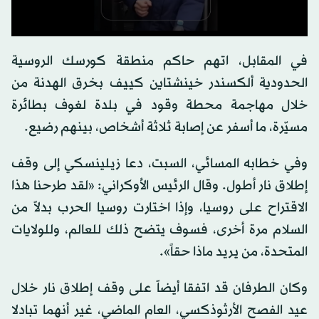
0
seconds
في المقابل، اتهم حاكم منطقة كورسك الروسية
of
0
الحدودية ألكسندر خينشتاين كييف بخرق الهدنة من
seconds
خلال مهاجمة محطة وقود في بلدة لغوف بطائرة
مسيّرة، ما أسفر عن إصابة ثلاثة أشخاص، بينهم رضيع.
وفي خطابه المسائي، السبت، دعا زيلينسكي إلى وقف
إطلاق نار أطول. وقال الرئيس الأوكراني: «لقد طرحنا هذا
الاقتراح على روسيا، وإذا اختارت روسيا الحرب بدلاً من
السلام مرة أخرى، فسوف يتضح ذلك للعالم، وللولايات
المتحدة، من يريد ماذا حقاً».
وكان الطرفان قد اتفقا أيضاً على وقف إطلاق نار خلال
عيد الفصح الأرثوذكسي، العام الماضي، غير أنهما تبادلا