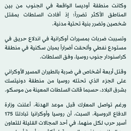
seconds
وكانت منطقة أوديسا الواقعة في الجنوب من بين
of
0
المناطق الأكثر تضرراً؛ إذ أفادت السلطات بمقتل
seconds
شخصين وتضرر بنية تحتية مدنية.
وتسببت ضربات بمسيرات أوكرانية في اندلاع حريق في
مستودع نفطي وألحقت أضراراً بمبان سكنية في منطقة
كراسنودار جنوب روسيا، وفق السلطات.
وقتل أربعة أشخاص في ضربة بالطيران المسير الأوكراني
على الجزء الذي تحتله روسيا من منطقة دونيتسك
بشرق البلاد، حسبما قالت السلطات المعينة من موسكو.
ورغم تواصل المعارك قبل موعد الهدنة، أعلنت وزارة
الدفاع الروسية، السبت، أن روسيا وأوكرانيا تبادلتا 175
أسير حرب لكل منهما، في أحد المجالات القليلة للتعاون