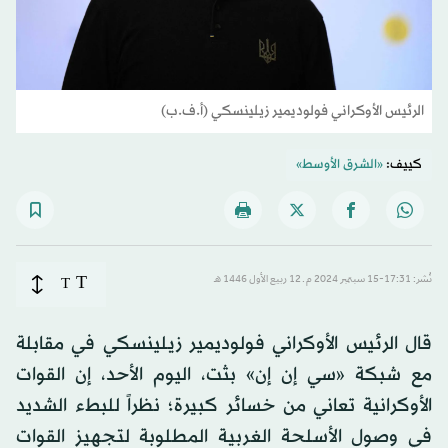
الرئيس الأوكراني فولوديمير زيلينسكي (أ.ف.ب)
كييف:
«الشرق الأوسط»
T
نُشر: 17:31-15 سبتمبر 2024 م ـ 12 ربيع الأول 1446 هـ
T
قال الرئيس الأوكراني فولوديمير زيلينسكي في مقابلة
مع شبكة «سي إن إن» بثت، اليوم الأحد، إن القوات
الأوكرانية تعاني من خسائر كبيرة؛ نظراً للبطء الشديد
في وصول الأسلحة الغربية المطلوبة لتجهيز القوات