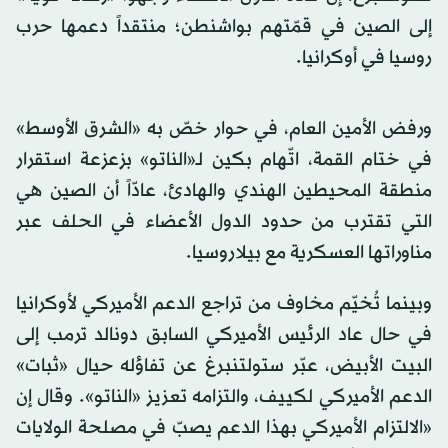
إلى الصين في قمّتهم بواشنطن؛ منتقداً دعمها حرب
روسيا في أوكرانيا.
ورفض الأمين العام، في حوار خصّ به «الشرق الأوسط»
في ختام القمة، اتّهام بكين لـ«الناتو» بزعزعة استقرار
منطقة المحيطين الهندي والهادئ، عادّاً أن الصين هي
التي تقترب من حدود الدول الأعضاء في الحلف عبر
مناوراتها العسكرية مع بيلاروسيا.
وبينما تُخيّم مخاوف من تراجع الدعم الأميركي لأوكرانيا
في حال عاد الرئيس الأميركي السابق دونالد ترمب إلى
البيت الأبيض، عبّر ستولتنبرغ عن تفاؤله حيال «ثبات»
الدعم الأميركي لكييف، والتزامه تعزيز «الناتو». وقال إن
«الالتزام الأميركي بهذا الدعم يصبّ في مصلحة الولايات