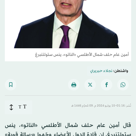
أمين عام حلف شمال الأطلسي «الناتو»، ينس ستولتنبرغ
واشنطن:
نجلاء حبريري
T
نُشر: 01:16-15 يوليو 2024 م ـ 09 مُحرَّم 1446 هـ
T
قال أمين عام حلف شمال الأطلسي «الناتو»، ينس
ستولتنبرغ، إن قادة الدول الأعضاء وجّهوا «رسالة قوية»