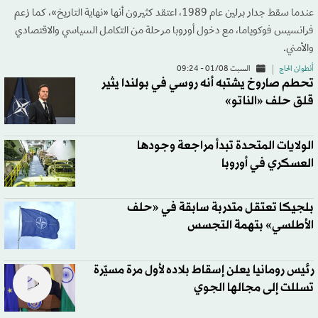
عندما سقط جدار برلين عام 1989، اعتقد كثيرون أنها «نهاية التاريخ»، كما زعم
فرانسيس فوكوياما، مع دخول أوروبا مرحلة من التكامل السياسي والاقتصادي
والأمني.
أنطوان الحاج
السبت 01/08 - 09:24
تحطم صاروخ يشتبه أنه روسي في بولندا يثير
قلق حلف «الناتو»
الولايات المتحدة تبدأ مراجعة وجودها
العسكري في أوروبا
بلجيكا تعتقل متدربة سابقة في «حلف
الأطلسي» بتهمة التجسس
رئيس رومانيا يعلن إسقاط بلاده لأول مرة مسيّرة
تسللت إلى مجالها الجوي