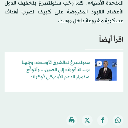
المتحدة الأمنية». كما رحّب ستولتنبرغ بتخفيف الدول
الأعضاء القيود المفروضة على كييف لضرب أهداف
عسكرية مشروعة داخل روسيا.
اقرأ أيضاً
ستولتنبرغ لـ«الشرق الأوسط»: وجّهنا
«رسالة قوية» إلى الصين... وأتوقّع
استمرار الدعم الأميركي لأوكرانيا