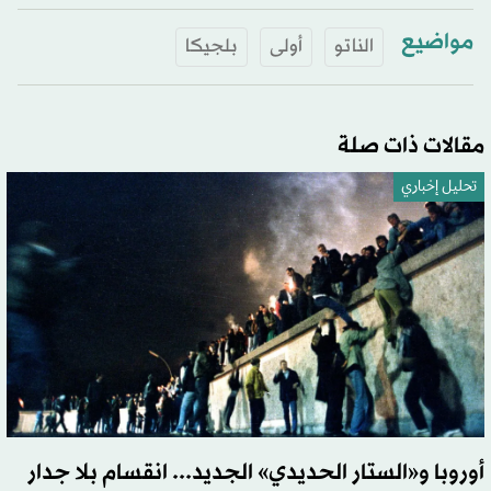
مواضيع
الناتو
أولى
بلجيكا
مقالات ذات صلة
تحليل إخباري
أوروبا و«الستار الحديدي» الجديد... انقسام بلا جدار