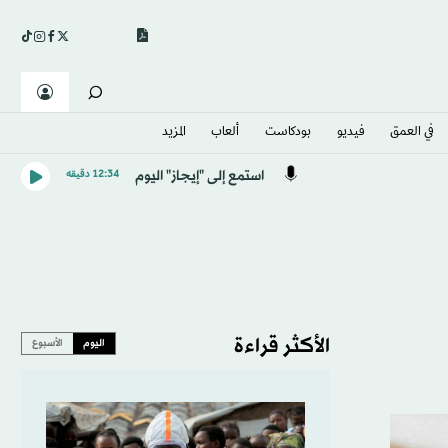
في العمق
فيديو
بودكاست
ألعاب
المزيد
استمع إلى "إيجاز" اليوم
12:34 دقيقه
الأكثر قراءة
اليوم
الأسبوع