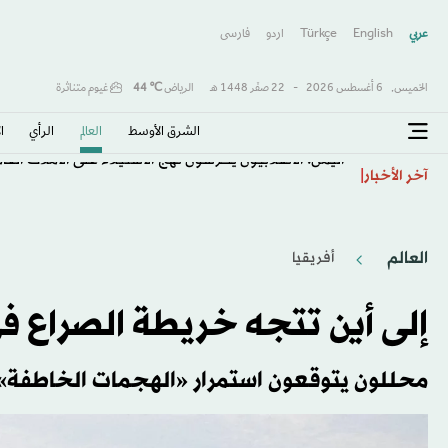
عربي
English
Türkçe
اردو
فارسى
الخميس,
6 أغسطس 2026
-
22 صفَر 1448 هـ
الرياض
℃
44
غيوم متناثرة
الشرق الأوسط​
العالم
الرأي
ا
اليمن: الانقلابيون يكرّسون نهج الاستيلاء على الأملاك العا
آخر الأخبار
العالم
أفريقيا
إلى أين تتجه خريطة الصراع ف
محللون يتوقعون استمرار «الهجمات الخاطفة»