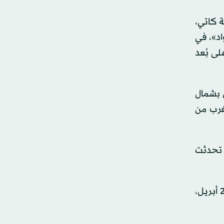
ة كاتي،
اد»، في
ى بُعد
 بشمال
لغرب من
 تحدثت
وتعد أنفيس وأغيلهوك آخر موقعين ينتشر فيهما الجيش في منطقة كيدال، وذلك عقب هجمات وقعت يومي 25 و26 أبريل،