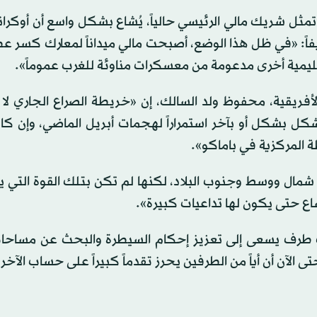
ثل شريك مالي الرئيسي حالياً، يُشاع بشكل واسع أن أوكران
يفاً: «في ظل هذا الوضع، أصبحت مالي ميداناً لمعارك كسر ع
قليمية أخرى مدعومة من معسكرات مناوئة للغرب عموماً».
أفريقية، محفوظ ولد السالك، إن «خريطة الصراع الجاري لا
تشكل بشكل أو بآخر استمراراً لهجمات أبريل الماضي، وإن ك
ة المركزية في باماكو».
مال ووسط وجنوب البلاد، لكنها لم تكن بتلك القوة التي ي
اتساع حتى يكون لها تداعيات كبيرة».
ك طرف يسعى إلى تعزيز إحكام السيطرة والبحث عن مساحا
الآن أن أياً من الطرفين يحرز تقدماً كبيراً على حساب الآخر»