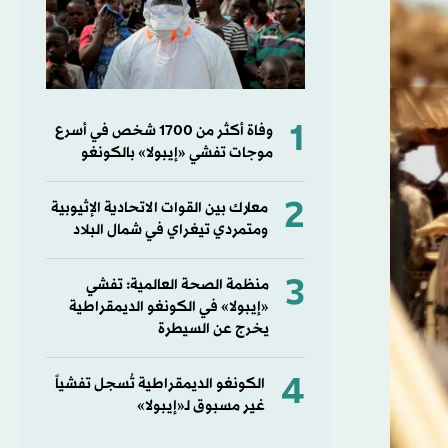
1
وفاة أكثر من 1700 شخص في أسرع
موجات تفشي «إيبولا» بالكونغو
2
معارك بين القوات الاتحادية الإثيوبية
ومتمردي تيغراي في شمال البلاد
3
منظمة الصحة العالمية: تفشي
«إيبولا» في الكونغو الديمقراطية
يخرج عن السيطرة
4
الكونغو الديمقراطية تُسجل تفشياً
غير مسبوق لـ«إيبولا»